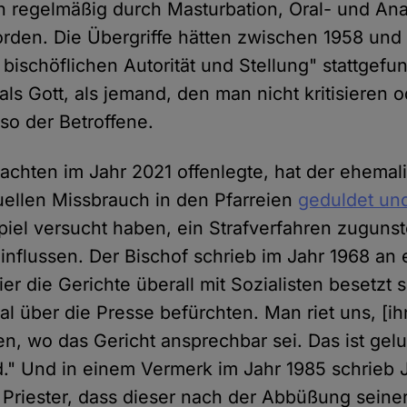
 regelmäßig durch Masturbation, Oral- und Ana
rden. Die Übergriffe hätten zwischen 1958 und
bischöflichen Autorität und Stellung" stattgefu
 als Gott, als jemand, den man nicht kritisieren 
 so der Betroffene.
achten im Jahr 2021 offenlegte, hat der ehemal
ellen Missbrauch in den Pfarreien
geduldet und
spiel versucht haben, ein Strafverfahren zuguns
einflussen. Der Bischof schrieb im Jahr 1968 an
hier die Gerichte überall mit Sozialisten besetzt
l über die Presse befürchten. Man riet uns, [ihn
, wo das Gericht ansprechbar sei. Das ist gel
d." Und in einem Vermerk im Jahr 1985 schrieb
n Priester, dass dieser nach der Abbüßung seine