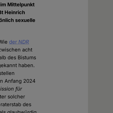
 im Mittelpunkt
t Heinrich
önlich sexuelle
 Wie
der
NDR
 zwischen acht
halb des Bistums
 gekannt haben.
tellen
ten Anfang 2024
ssion für
ter solcher
eraterstab des
 als glaubwürdig