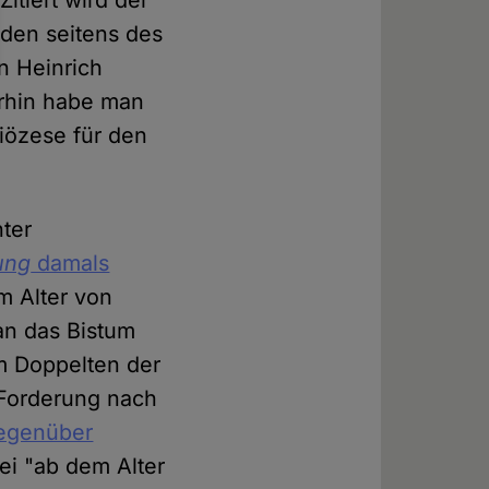
itiert wird der
den seitens des
n Heinrich
erhin habe man
Diözese für den
nter
ung
damals
m Alter von
an das Bistum
em Doppelten der
 Forderung nach
egenüber
ei "ab dem Alter