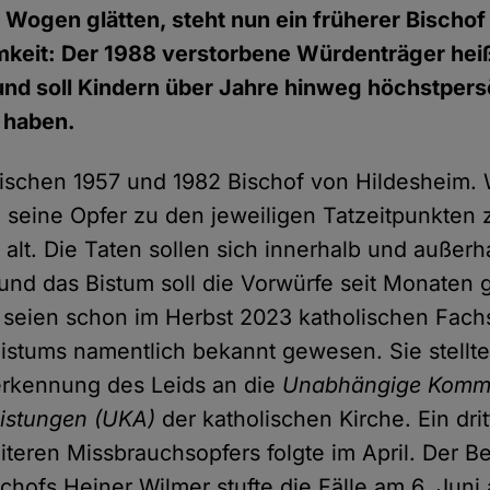
 Wogen glätten, steht nun ein früherer Bischof
keit: Der 1988 verstorbene Würdenträger heiß
nd soll Kindern über Jahre hinweg höchstpers
 haben.
ischen 1957 und 1982 Bischof von Hildesheim.
 seine Opfer zu den jeweiligen Tatzeitpunkten
 alt. Die Taten sollen sich innerhalb und außer
und das Bistum soll die Vorwürfe seit Monaten
 seien schon im Herbst 2023 katholischen Fachs
istums namentlich bekannt gewesen. Sie stell
erkennung des Leids an die
Unabhängige Kommi
istungen (UKA)
der katholischen Kirche. Ein drit
iteren Missbrauchsopfers folgte im April. Der B
chofs Heiner Wilmer stufte die Fälle am 6. Juni