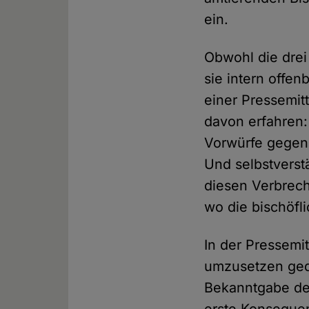
ein.
Obwohl die drei
sie intern offen
einer Pressemitt
davon erfahren:
Vorwürfe gegen 
Und selbstverst
diesen Verbrech
wo die bischöf
In der Pressemi
umzusetzen gede
Bekanntgabe der