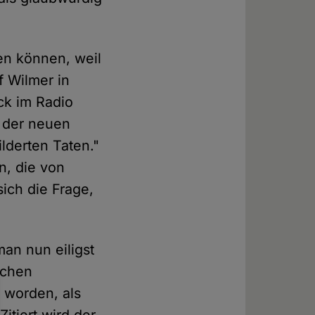
en können, weil
f Wilmer in
ück im Radio
s der neuen
lderten Taten."
n, die von
 sich die Frage,
an nun eiligst
ichen
 worden, als