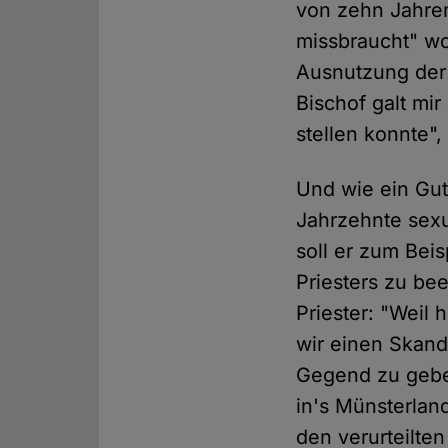
von zehn Jahren
missbraucht" wo
Ausnutzung der 
Bischof galt mir
stellen konnte",
Und wie ein Gut
Jahrzehnte sexu
soll er zum Bei
Priesters zu be
Priester: "Weil 
wir einen Skanda
Gegend zu geben
in's Münsterlan
den verurteilte