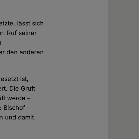
tzte, lässt sich
en Ruf seiner
n
her den anderen
setzt ist,
rt. Die Gruft
üft werde –
e Bischof
n und damit