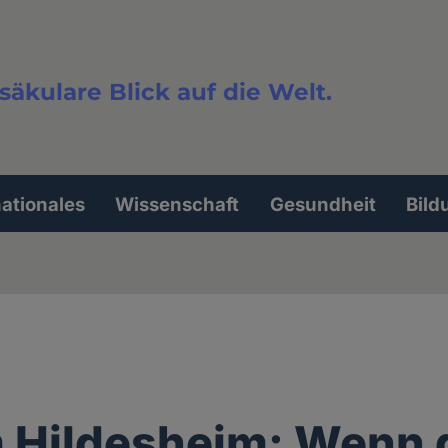
säkulare Blick auf die Welt.
extsuche
nationales
Wissenschaft
Gesundheit
Bild
 Hildesheim: Wenn 