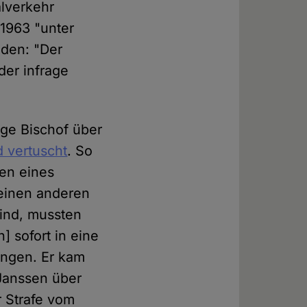
lverkehr
 1963 "unter
nden: "Der
oder infrage
ige Bischof über
 vertuscht
. So
ten eines
 einen anderen
 sind, mussten
] sofort in eine
ungen. Er kam
 Janssen über
r Strafe vom