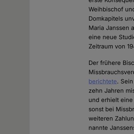
erste Konsequenz
Weihbischof un
Domkapitels unv
Maria Janssen a
eine neue Studi
Zeitraum von 19
Der frühere Bis
Missbrauchsver
berichtete
. Sei
zehn Jahren mi
und erhielt ein
sonst bei Missb
weiteren Zahlu
nannte Janssens