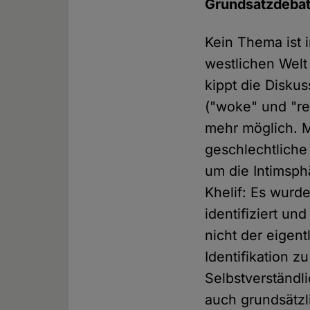
Grundsatzdebatt
Kein Thema ist 
westlichen Welt 
kippt die Diskus
("woke" und "re
mehr möglich. M
geschlechtliche 
um die Intimsph
Khelif: Es wurd
identifiziert un
nicht der eigent
Identifikation z
Selbstverständlic
auch grundsätzl