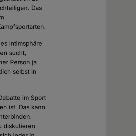
chteiligen. Das
im
Kampfsportarten.
des Intimsphäre
ren sucht,
ner Person ja
ich selbst in
Debatte im Sport
en ist. Das kann
unterbinden.
u diskutieren
sich jeder in