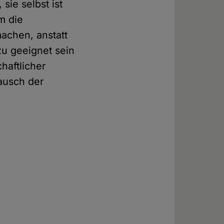
ie selbst ist
m die
achen, anstatt
zu geeignet sein
chaftlicher
ausch der