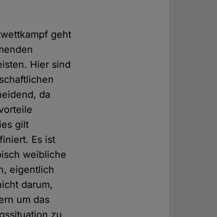
rtwettkampf geht
hmenden
sten. Hier sind
schaftlichen
heidend, da
orteile
s gilt
niert. Es ist
pisch weibliche
, eigentlich
nicht darum,
dern um das
gssituation zu