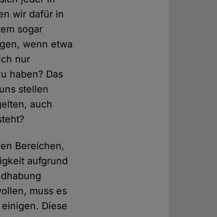
n wir dafür in
tem sogar
angen, wenn etwa
ich nur
 zu haben? Das
uns stellen
gelten, auch
steht?
len Bereichen,
igkeit aufgrund
andhabung
wollen, muss es
 einigen. Diese