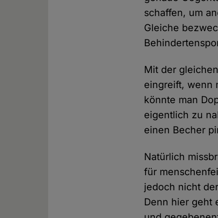
schaffen, um an
Gleiche bezwec
Behindertenspor
Mit der gleiche
eingreift, wenn
könnte man Dopi
eigentlich zu n
einen Becher pi
Natürlich missb
für menschenfei
jedoch nicht de
Denn hier geht 
und gegebenenfal