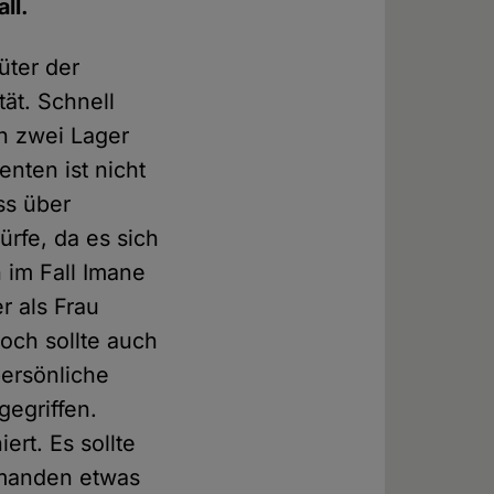
ll.
üter der
tät. Schnell
in zwei Lager
nten ist nicht
ss über
ürfe, da es sich
 im Fall Imane
r als Frau
doch sollte auch
persönliche
gegriffen.
iert. Es sollte
emanden etwas