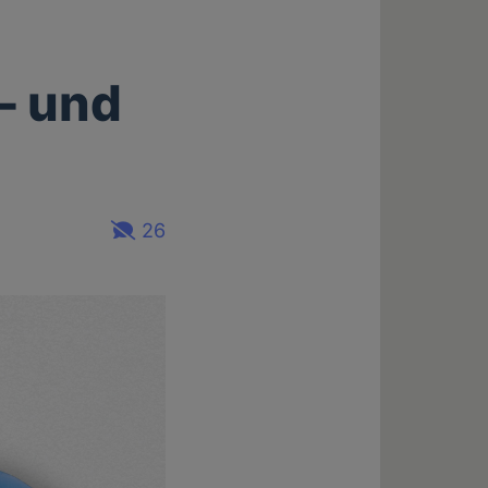
– und
26