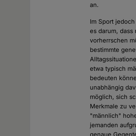
an.
Im Sport jedoch
es darum, dass 
vorherrschen mü
bestimmte genet
Alltagssituatio
etwa typisch m
bedeuten könne
unabhängig davon
möglich, sich s
Merkmale zu ver
"männlich" hohe
jemanden aufgru
genaue Gegentei