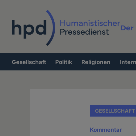
Direkt
zum
Inhalt
Der 
Vollt
Gesellschaft
Politik
Religionen
Inter
Hauptnavigation
GESELLSCHAFT
Kommentar