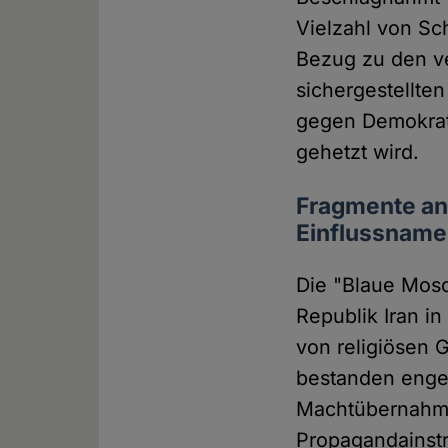
Vielzahl von Sc
Bezug zu den v
sichergestellte
gegen Demokrat
gehetzt wird.
Fragmente an
Einflussname
Die "Blaue Mosc
Republik Iran i
von religiösen 
bestanden enge 
Machtübernahme 
Propagandainstr