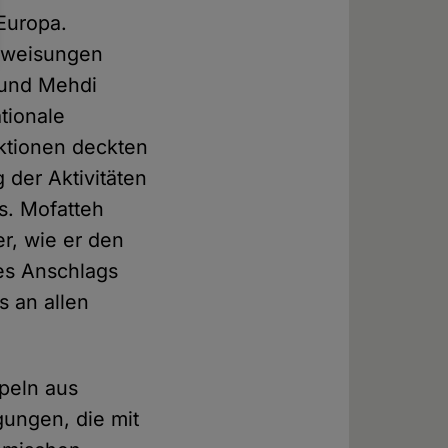
 Europa.
Anweisungen
 und Mehdi
tionale
ktionen deckten
 der Aktivitäten
s. Mofatteh
r, wie er den
des Anschlags
s an allen
peln aus
ungen, die mit