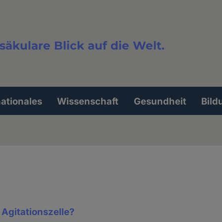
säkulare Blick auf die Welt.
extsuche
nationales
Wissenschaft
Gesundheit
Bild
Agitationszelle?