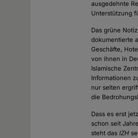
ausgedehnte Rei
Unterstützung f
Das grüne Notizb
dokumentierte a
Geschäfte, Hote
von ihnen in De
Islamische Zen
Informationen 
nur selten ergr
die Bedrohungsl
Dass es erst jet
schon seit Jahr
steht das
IZH
se