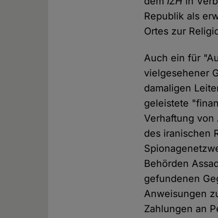
dem
IZH
in Verb
Republik als er
Ortes zur Relig
Auch ein für "
vielgesehener G
damaligen Leite
geleistete "fin
Verhaftung von 
des iranischen 
Spionagenetzwe
Behörden Assadi
gefundenen Geg
Anweisungen zu
Zahlungen an P