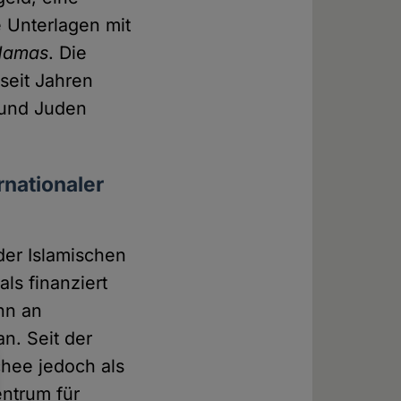
 Unterlagen mit
Hamas
. Die
seit Jahren
 und Juden
nationaler
der Islamischen
ls finanziert
nn an
n. Seit der
hee jedoch als
entrum für