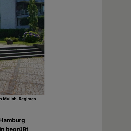
en Mullah-Regimes
n Hamburg
in begrüßt