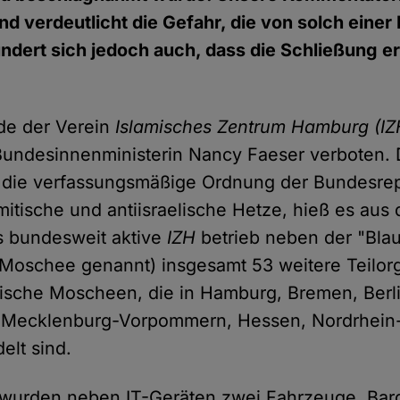
nd verdeutlicht die Gefahr, die von solch einer
ndert sich jedoch auch, dass die Schließung ers
de der Verein
Islamisches Zentrum Hamburg (IZ
undesinnenministerin Nancy Faeser verboten. 
 die verfassungsmäßige Ordnung der Bundesrep
emitische und antiisraelische Hetze, hieß es aus
s bundesweit aktive
IZH
betrieb neben der "Bl
Moschee genannt) insgesamt 53 weitere Teilor
itische Moscheen, die in Hamburg, Bremen, Berl
 Mecklenburg-Vorpommern, Hessen, Nordrhein
elt sind.
wurden neben IT-Geräten zwei Fahrzeuge, Barg