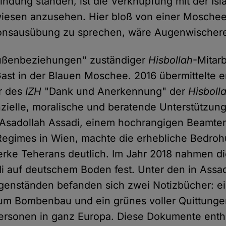
indung standen, ist die Verknüpfung mit der Is
wiesen anzusehen. Hier bloß von einer Moschee
ionsausübung zu sprechen, wäre Augenwischere
Außenbeziehungen" zuständiger
Hisbollah
-Mitarb
ast in der Blauen Moschee. 2016 übermittelte 
r des
IZH
"Dank und Anerkennung" der
Hisboll
anzielle, moralische und beratende Unterstützung
Asadollah Assadi, einem hochrangigen Beamten
Regimes in Wien, machte die erhebliche Bedroh
rke Teherans deutlich. Im Jahr 2018 nahmen d
 auf deutschem Boden fest. Unter den in Assa
enständen befanden sich zwei Notizbücher: ei
m Bombenbau und ein grünes voller Quittunge
ersonen in ganz Europa. Diese Dokumente enth