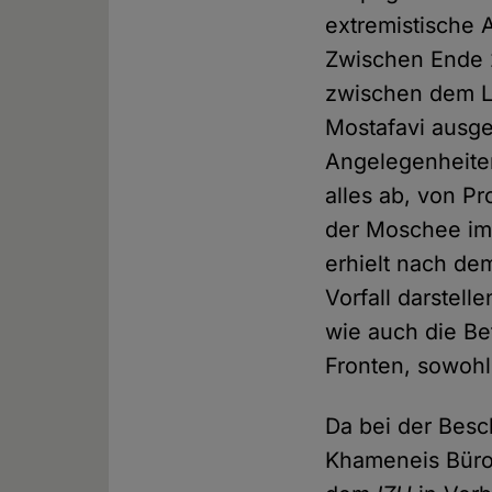
extremistische A
Zwischen Ende 
zwischen dem L
Mostafavi ausget
Angelegenheiten
alles ab, von P
der Moschee im 
erhielt nach de
Vorfall darstell
wie auch die Be
Fronten, sowohl 
Da bei der Bes
Khameneis Büro