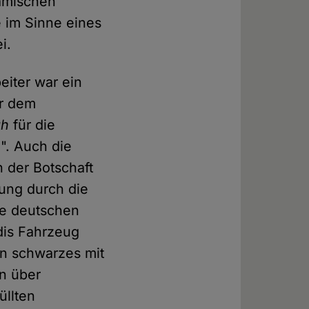
lamischen
 im Sinne eines
i.
eiter war ein
er dem
ah
für die
". Auch die
 der Botschaft
ung durch die
ie deutschen
dis Fahrzeug
n schwarzes mit
n über
üllten