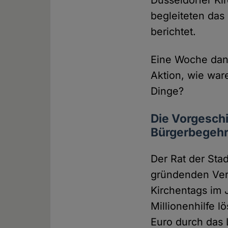
Düsseldorfer Ki
begleiteten das
berichtet.
Eine Woche danac
Aktion, wie war
Dinge?
Die Vorgeschi
Bürgerbegeh
Der Rat der Sta
gründenden Vere
Kirchentags im 
Millionenhilfe l
Euro durch das