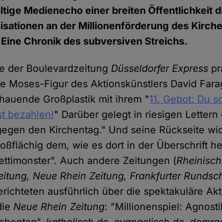
tige Medienecho einer breiten Öffentlichkeit di
isationen an der Millionenförderung des Kirch
Eine Chronik des subversiven Streichs.
ite der Boulevardzeitung
Düsseldorfer Express
pr
e Moses-Figur des Aktionskünstlers David Farag
hauende Großplastik mit ihrem "
11. Gebot: Du s
st bezahlen!
" Darüber gelegt in riesigen Lettern 
 gegen den Kirchentag." Und seine Rückseite wi
oßflächig dem, wie es dort in der Überschrift he
ettimonster". Auch andere Zeitungen (
Rheinisch
itung, Neue Rhein Zeitung, Frankfurter Rundsch
erichteten ausführlich über die spektakuläre Akti
die
Neue Rhein Zeitung
: "Millionenspiel: Agnost