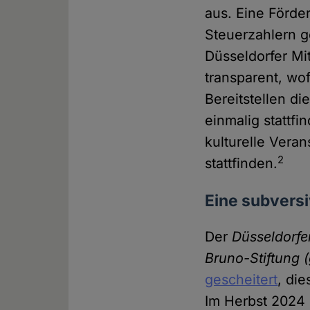
aus. Eine Förder
Steuerzahlern g
Düsseldorfer Mit
transparent, wo
Bereitstellen d
einmalig stattfi
kulturelle Vera
2
stattfinden.
Eine subvers
Der
Düsseldorfe
Bruno-Stiftung 
gescheitert
, di
Im Herbst 2024 