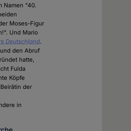
em Namen "40.
beiden
 der Moses-Figur
n!". Und Mario
rs Deutschland
.
g und den Abruf
ründet hatte,
cht Fulda
nte Köpfe
eirätin der
ndere in
rche