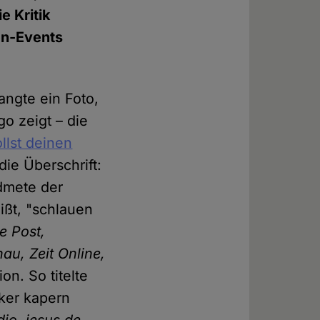
e Kritik
en-Events
angte ein Foto,
o zeigt – die
ollst deinen
die Überschrift:
dmete der
ißt, "schlauen
e Post,
au, Zeit Online,
on. So titelte
iker kapern