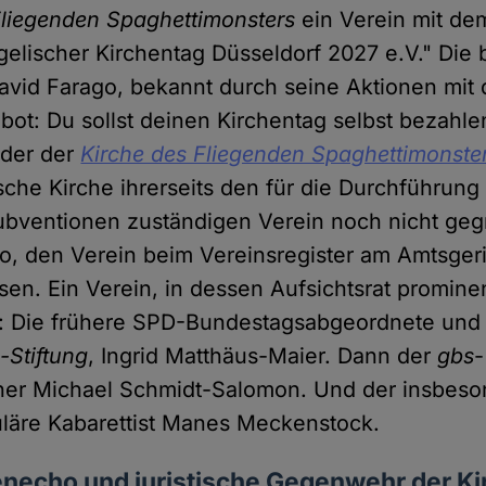
Fliegenden Spaghettimonsters
ein Verein mit d
elischer Kirchentag Düsseldorf 2027 e.V." Die 
avid Farago, bekannt durch seine Aktionen mit
bot: Du sollst deinen Kirchentag selbst bezahle
nder der
Kirche des Fliegenden Spaghettimonste
sche Kirche ihrerseits den für die Durchführun
ubventionen zuständigen Verein noch nicht geg
o, den Verein beim Vereinsregister am Amtsgeri
ssen. Ein Verein, in dessen Aufsichtsrat promine
: Die frühere SPD-Bundestagsabgeordnete und B
-Stiftung
, Ingrid Matthäus-Maier. Dann der
gbs
-
her Michael Schmidt-Salomon. Und der insbeso
läre Kabarettist Manes Meckenstock.
necho und juristische Gegenwehr der Ki