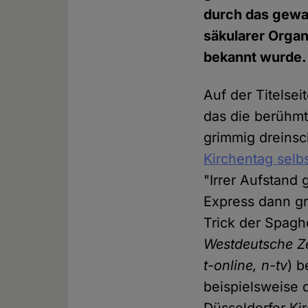
durch das gewal
säkularer Organ
bekannt wurde. 
Auf der Titelse
das die berühmt
grimmig dreinsc
Kirchentag selb
"Irrer Aufstand
Express dann gr
Trick der Spagh
Westdeutsche Ze
t-online, n-tv
) b
beispielsweise 