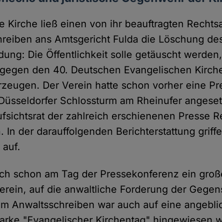
e Kirche ließ einen von ihr beauftragten Rechts
hreiben ans Amtsgericht Fulda die Löschung de
dung: Die Öffentlichkeit solle getäuscht werden
 gegen den 40. Deutschen Evangelischen Kirch
rzeugen. Der Verein hatte schon vorher eine P
 Düsseldorfer Schlossturm am Rheinufer angeset
fsichtsrat der zahlreich erschienenen Presse 
. In der darauffolgenden Berichterstattung grif
 auf.
ch schon am Tag der Pressekonferenz ein große
Verein, auf die anwaltliche Forderung der Gegen
em Anwaltsschreiben war auch auf eine angebli
Marke "Evangelischer Kirchentag" hingewiesen