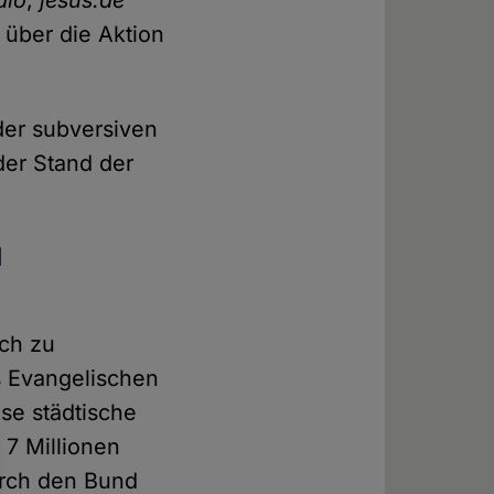
dio
,
jesus.de
über die Aktion
 der subversiven
der Stand der
d
och zu
s Evangelischen
se städtische
 7 Millionen
urch den Bund