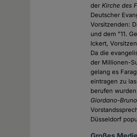
der
Kirche des 
Deutscher Evang
Vorsitzenden: D
und dem "11. Ge
Ickert, Vorsitze
Da die evangeli
der Millionen-S
gelang es Farag
eintragen zu la
berufen wurden
Giordano-Bruno
Vorstandssprec
Düsseldorf popu
Großes Medie