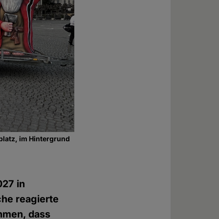
latz, im Hintergrund
027 in
che reagierte
ehmen, dass