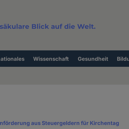
säkulare Blick auf die Welt.
extsuche
nationales
Wissenschaft
Gesundheit
Bild
nenförderung aus Steuergeldern für Kirchentag