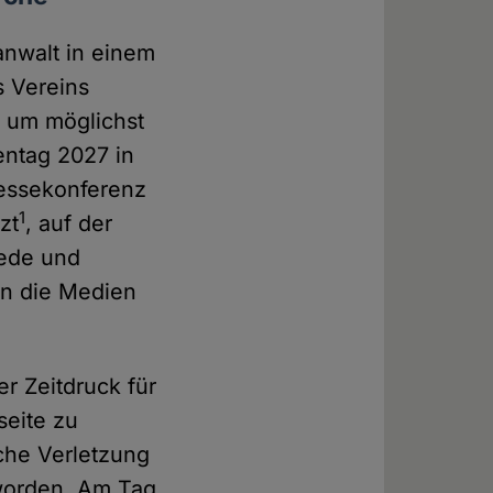
anwalt in einem
s Vereins
, um möglichst
entag 2027 in
ressekonferenz
1
zt
, auf der
Rede und
fen die Medien
r Zeitdruck für
seite zu
che Verletzung
 worden. Am Tag