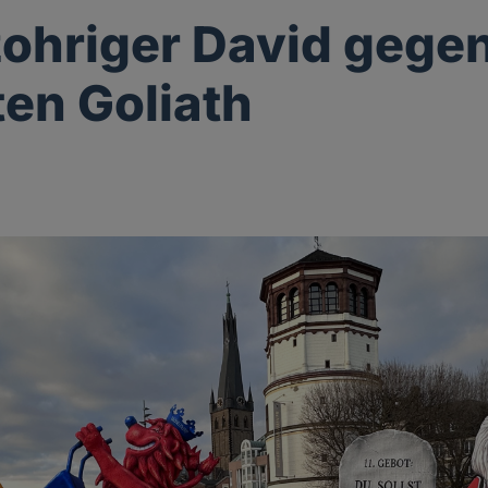
zohriger David gege
ten Goliath