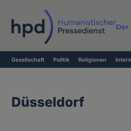
Direkt
zum
Inhalt
Der 
Vollt
Gesellschaft
Politik
Religionen
Inter
Hauptnavigation
Düsseldorf