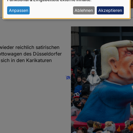
von
personenbezogenen
Anpassen
Ablehnen
Akzeptieren
Daten
und
Cookies
ieder reichlich satirischen
ottowagen des Düsseldorfer
sich in den Karikaturen