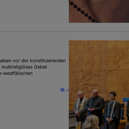
haben vor der konstituierenden
 multireligiöses Gebet
n-westfälischen
4