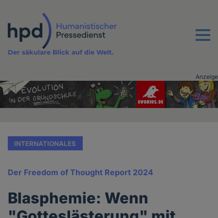
Direkt
zum
Inhalt
Menu
Der säkulare Blick auf die Welt.
Anzeige
Advertising
vor
Inhalt
INTERNATIONALES
Der Freedom of Thought Report 2024
Blasphemie: Wenn
"Gotteslästerung" mit