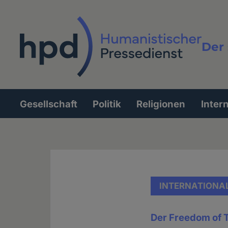
Direkt
zum
Inhalt
Der 
Vollt
Gesellschaft
Politik
Religionen
Inter
Hauptnavigation
INTERNATIONA
Der Freedom of 