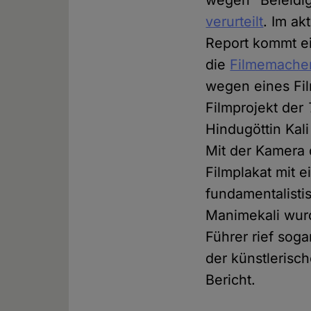
wegen "Beleidi
verurteilt
. Im a
Report kommt ei
die
Filmemacher
wegen eines Fil
Filmprojekt der
Hindugöttin Kali
Mit der Kamera 
Filmplakat mit e
fundamentalisti
Manimekali wurd
Führer rief sog
der künstlerisc
Bericht.