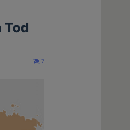
m Tod
7