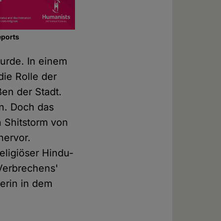
eports
urde. In einem
die Rolle der
ßen der Stadt.
n. Doch das
n Shitstorm von
hervor.
eligiöser Hindu-
'Verbrechens'
erin in dem