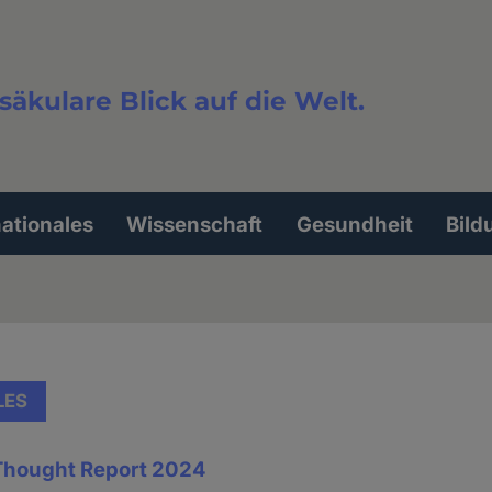
säkulare Blick auf die Welt.
extsuche
nationales
Wissenschaft
Gesundheit
Bild
LES
Thought Report 2024