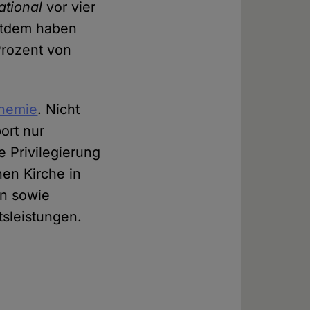
ational
vor vier
itdem haben
Prozent von
phemie
. Nicht
ort nur
e Privilegierung
en Kirche in
en sowie
tsleistungen.