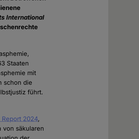
hienene
s International
enschenrechte
lasphemie,
63 Staaten
asphemie mit
n schon die
stjustiz führt.
 Report 2024
,
n von säkularen
tuation der