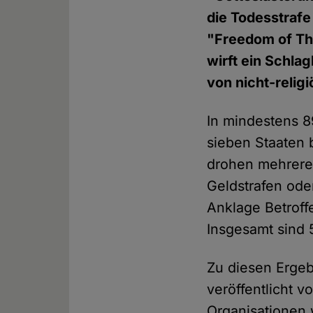
die Todesstrafe
"Freedom of Th
wirft ein Schla
von nicht-reli
In mindestens 8
sieben Staaten 
drohen mehrere 
Geldstrafen ode
Anklage Betroff
Insgesamt sind 
Zu diesen Erge
veröffentlicht v
Organisationen w