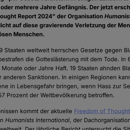
 oder mehrere Jahre Gefängnis. Der jetzt ersc
ought Report 2024" der Organisation
Humanist
glicht auf diese gravierende Verletzung der M
giösen Menschen.
9 Staaten weltweit herrschen Gesetze gegen B
bestrafen die Gotteslästerung mit dem Tode. In 
Monate oder Jahre Haft. 19 Staaten ahnden Bl
r anderen Sanktionen. In einigen Regionen kan
ene in Lebensgefahr bringen, wenn Hass zur Selb
57 Prozent der Weltbevölkerung betroffen.
bnissen kommt der aktuelle
Freedom of Thought
on
Humanists International
, der Dachorganisatio
eltweit. Der jährliche Bericht untersucht die Si