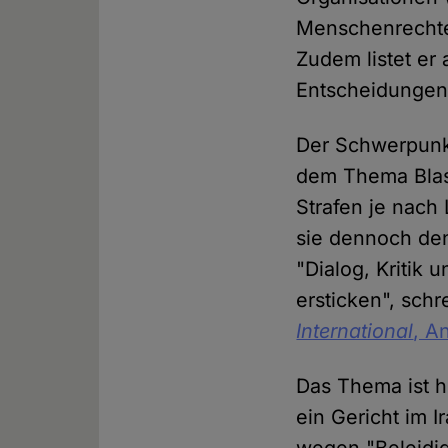
Menschenrechte 
Zudem listet er
Entscheidungen
Der Schwerpunkt
dem Thema Blas
Strafen je nach
sie dennoch den
"Dialog, Kritik
ersticken", schr
International
, A
Das Thema ist h
ein Gericht im 