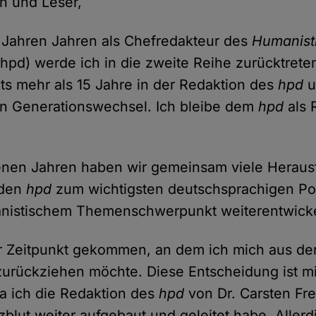
n und Leser,
 Jahren Jahren als Chefredakteur des
Humanist
hpd) werde ich in die zweite Reihe zurücktrete
its mehr als 15 Jahre in der Redaktion des
hpd
u
nen Generationswechsel. Ich bleibe dem
hpd
als 
enen Jahren haben wir gemeinsam viele Herau
 den
hpd
zum wichtigsten deutschsprachigen Por
anistischem Themenschwerpunkt weiterentwicke
r Zeitpunkt gekommen, an dem ich mich aus der
urückziehen möchte. Diese Entscheidung ist mi
da ich die Redaktion des
hpd
von Dr. Carsten F
zblut weiter aufgebaut und geleitet habe. Allerd