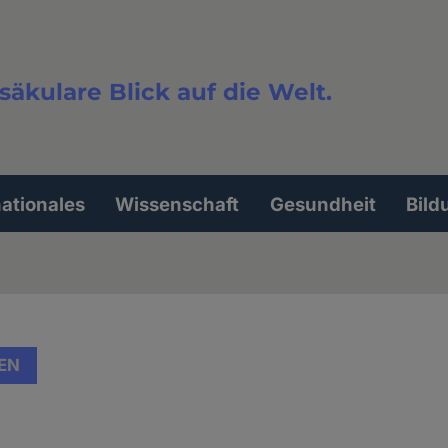
säkulare Blick auf die Welt.
extsuche
nationales
Wissenschaft
Gesundheit
Bild
EN
e