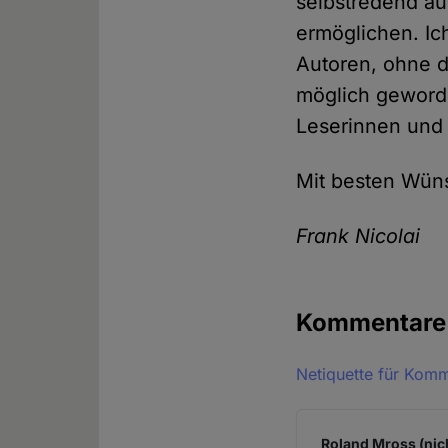
selbstredend au
ermöglichen. Ic
Autoren, ohne 
möglich geworde
Leserinnen und 
Mit besten Wün
Frank Nicolai
Kommentar
Netiquette für Kom
Roland Mross (nic