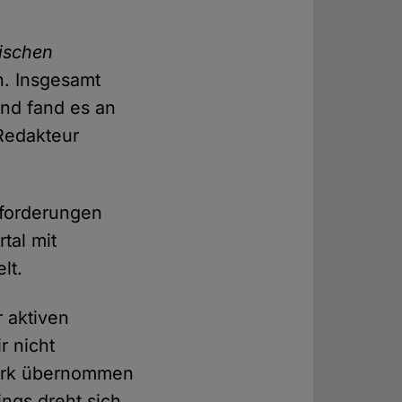
ischen
n. Insgesamt
nd fand es an
Redakteur
sforderungen
tal mit
lt.
 aktiven
r nicht
rerk übernommen
ings dreht sich