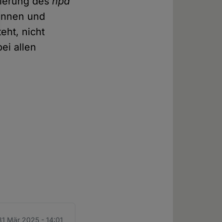
zierung des
hpd
rinnen und
eht, nicht
ei allen
31 Mär 2025 - 14:01