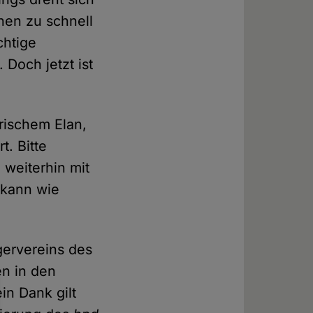
hen zu schnell
chtige
 Doch jetzt ist
frischem Elan,
t. Bitte
weiterhin mit
n kann wie
ervereins des
en in den
n Dank gilt