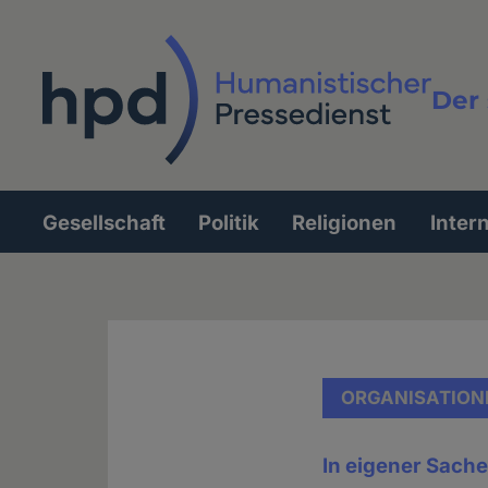
Direkt
zum
Inhalt
Der 
Vollt
Gesellschaft
Politik
Religionen
Inter
Hauptnavigation
ORGANISATION
In eigener Sach