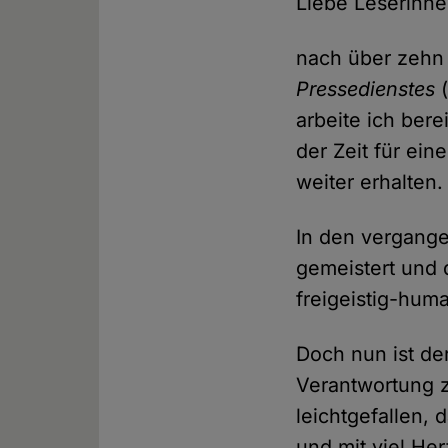
Liebe Leserinne
nach über zehn
Pressedienstes
(
arbeite ich bere
der Zeit für ei
weiter erhalten.
In den vergang
gemeistert und
freigeistig-hum
Doch nun ist de
Verantwortung z
leichtgefallen, 
und mit viel Her