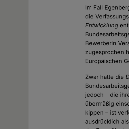
Im Fall Egenber
die Verfassung
Entwicklung
ent
Bundesarbeitsge
Bewerberin Ver
zugesprochen ha
Europäischen Ge
Zwar hatte die
D
Bundesarbeitsger
jedoch – die ih
übermäßig eins
kippen – ist ver
ausdrücklich al