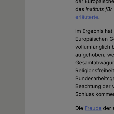
der Europäische
des
Instituts f
erläuterte
.
Im Ergebnis hat
Europäischen Ge
vollumfänglich b
aufgehoben, wei
Gesamtabwägung
Religionsfreihe
Bundesarbeitsge
Beachtung der 
Schluss kommen
Die
Freude
der 