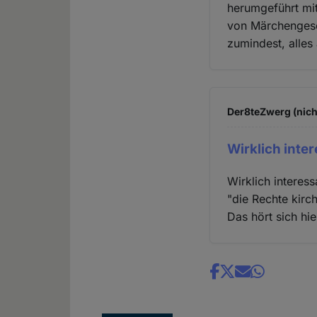
herumgeführt mit
von Märchengesch
zumindest, alles
Der8teZwerg (nich
Wirklich inte
Wirklich interes
"die Rechte kirc
Das hört sich hie
Share
news