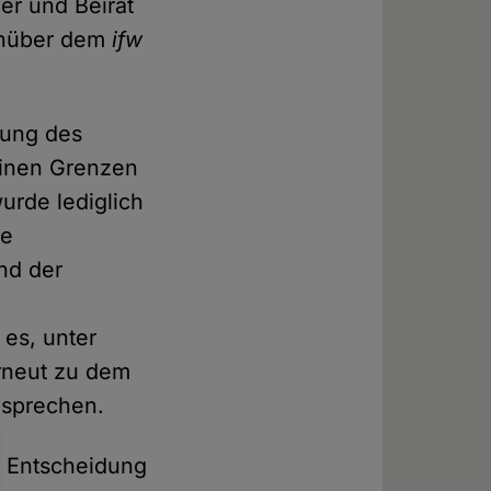
er und Beirat
enüber dem
ifw
hung des
einen Grenzen
wurde lediglich
te
nd der
es, unter
rneut zu dem
usprechen.
e Entscheidung