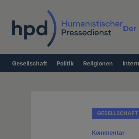
Direkt
zum
Inhalt
Der 
Vollt
Gesellschaft
Politik
Religionen
Inter
Hauptnavigation
GESELLSCHAFT
Kommentar