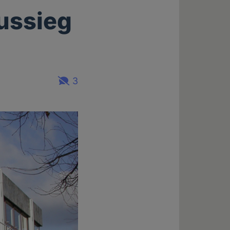
hussieg
3