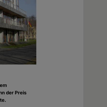
dem
nn der Preis
te.