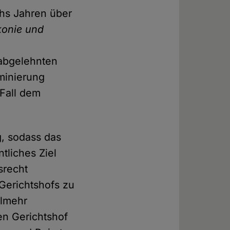
chs Jahren über
konie und
 abgelehnten
minierung
 Fall dem
g, sodass das
tliches Ziel
srecht
Gerichtshofs zu
elmehr
en Gerichtshof