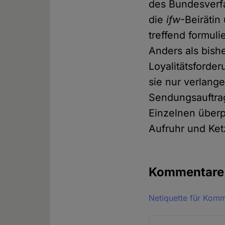
des Bundesverfa
die
ifw
-Beirätin
treffend formuli
Anders als bis
Loyalitätsforde
sie nur verlange
Sendungsauftrag
Einzelnen überp
Aufruhr und Ketz
Kommentar
Netiquette für Kom