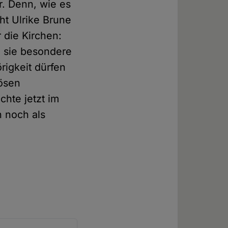
r. Denn, wie es
ht Ulrike Brune
r die Kirchen:
 sie besondere
rigkeit dürfen
iösen
chte jetzt im
n noch als