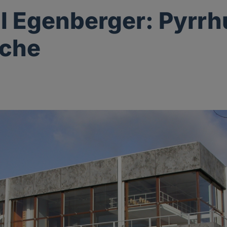
ll Egenberger: Pyrr
rche