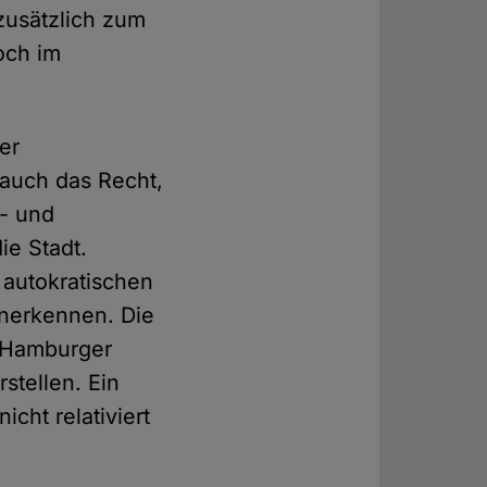
zusätzlich zum
doch im
er
t auch das Recht,
s- und
ie Stadt.
 autokratischen
anerkennen. Die
n Hamburger
stellen. Ein
cht relativiert