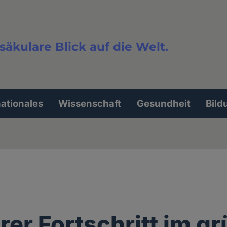
säkulare Blick auf die Welt.
extsuche
nationales
Wissenschaft
Gesundheit
Bild
rer Fortschritt im g