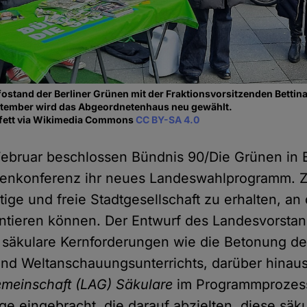
fostand der Berliner Grünen mit der Fraktionsvorsitzenden Bettina
eptember wird das Abgeordnetenhaus neu gewählt.
enfett via Wikimedia Commons
CC BY-SA 4.0
Februar beschlossen Bündnis 90/Die Grünen in Be
enkonferenz ihr neues Landeswahlprogramm. Zi
tige und freie Stadtgesellschaft zu erhalten, an
ntieren können. Der Entwurf des Landesvorstand
e säkulare Kernforderungen wie die Betonung der 
und Weltanschauungsunterrichts, darüber hinaus
meinschaft (LAG) Säkulare
im Programmprozess
e eingebracht, die darauf abzielten, diese säk