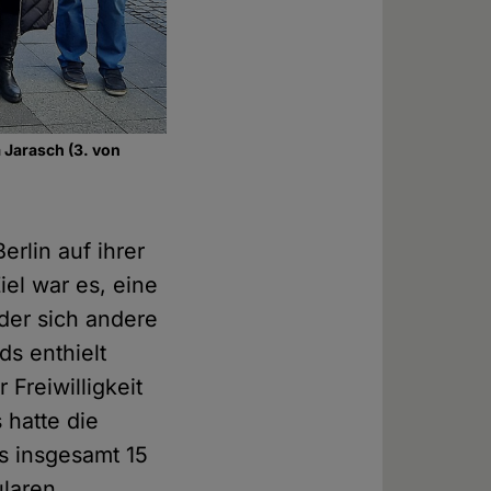
 Jarasch (3. von
rlin auf ihrer
el war es, eine
 der sich andere
s enthielt
Freiwilligkeit
 hatte die
 insgesamt 15
ularen