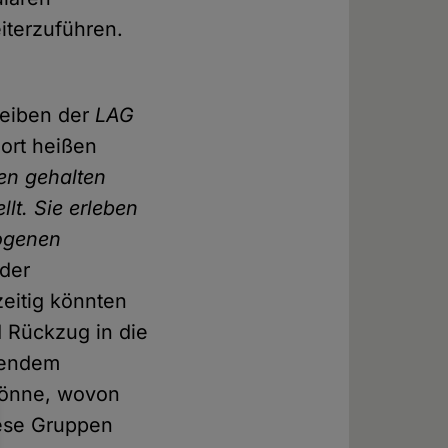
iterzuführen.
reiben der
LAG
ort heißen
en gehalten
lt. Sie erleben
zogenen
 der
eitig könnten
 Rückzug in die
erendem
könne, wovon
iese Gruppen