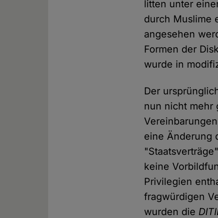
litten unter ein
durch Muslime e
angesehen werd
Formen der Disk
wurde in modif
Der ursprünglic
nun nicht mehr g
Vereinbarungen
eine Änderung 
"Staatsverträge
keine Vorbildfu
Privilegien ent
fragwürdigen V
wurden die
DIT