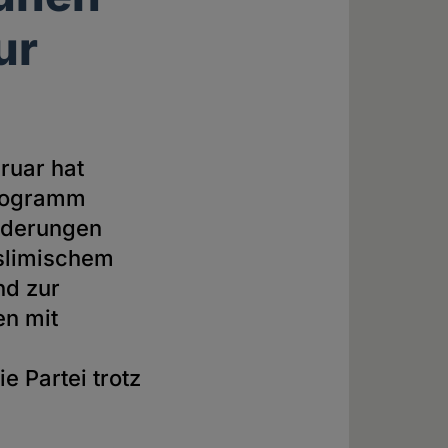
ur
ruar hat
programm
Änderungen
uslimischem
nd zur
en mit
ie Partei trotz