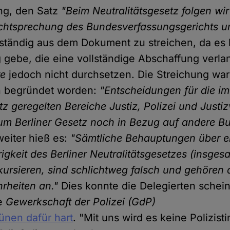
ng, den Satz
"Beim Neutralitätsgesetz folgen wir
chtsprechung des Bundesverfassungsgerichts u
ständig aus dem Dokument zu streichen, da es 
gebe, die eine vollständige Abschaffung verla
re
jedoch nicht durchsetzen. Die Streichung war
 begründet worden:
"Entscheidungen für die im
tz geregelten Bereiche Justiz, Polizei und Justi
m Berliner Gesetz noch in Bezug auf andere B
eiter hieß es:
"Sämtliche Behauptungen über e
gkeit des Berliner Neutralitätsgesetzes (insgesa
kursieren, sind schlichtweg falsch und gehören
rheiten an."
Dies konnte die Delegierten schein
ie
Gewerkschaft der Polizei (GdP)
rünen dafür hart
. "Mit uns wird es keine Polizist