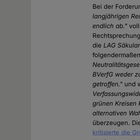
Bei der Forderu
langjährigen Re
endlich ab."
voll
Rechtsprechung 
die
LAG Säkula
folgendermaßen
Neutralitätsgese
BVerfG weder zu
getroffen."
und w
Verfassungswidri
grünen Kreisen 
alternativen Wah
überzeugen. D
kritisierte die G