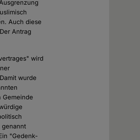
en Ausgrenzung
uslimisch
n. Auch diese
 Der Antrag
vertrages" wird
lner
 Damit wurde
annten
en Gemeinde
kwürdige
olitisch
h genannt
 Ein "Gedenk-