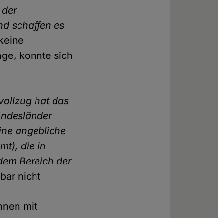
 der
nd schaffen es
keine
nge, konnte sich
zvollzug hat das
undesländer
ine angebliche
mt), die in
 dem Bereich der
bar nicht
innen mit