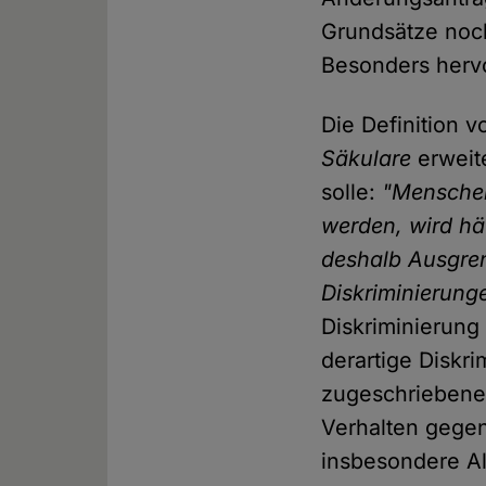
Grundsätze noch
Besonders herv
Die Definition 
Säkulare
erweit
solle:
"Menschen
werden, wird häu
deshalb Ausgre
Diskriminierung
Diskriminierung
derartige Diskr
zugeschriebene 
Verhalten gege
insbesondere Al