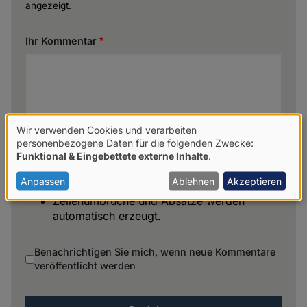
angezeigt.
Ihr Kommentar
Wir verwenden Cookies und verarbeiten
Verwendung
personenbezogene Daten für die folgenden Zwecke:
Funktional & Eingebettete externe Inhalte
.
von
personenbezogenen
Anpassen
Ablehnen
Akzeptieren
Keine HTML-Tags erlaubt.
Daten
Zeilenumbrüche und Absätze werden
automatisch erzeugt.
und
Cookies
Benachrichtigen Sie mich, wenn neue Kommentare
veröffentlicht werden