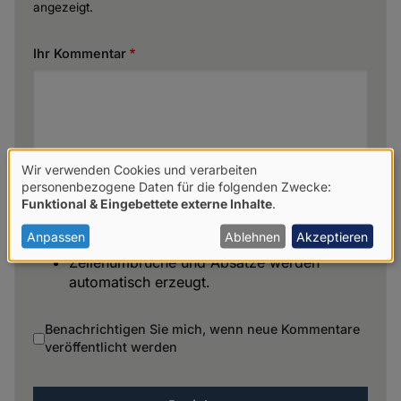
angezeigt.
Ihr Kommentar
Wir verwenden Cookies und verarbeiten
Verwendung
personenbezogene Daten für die folgenden Zwecke:
Funktional & Eingebettete externe Inhalte
.
von
personenbezogenen
Anpassen
Ablehnen
Akzeptieren
Keine HTML-Tags erlaubt.
Daten
Zeilenumbrüche und Absätze werden
automatisch erzeugt.
und
Cookies
Benachrichtigen Sie mich, wenn neue Kommentare
veröffentlicht werden