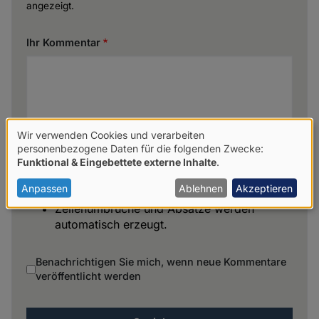
angezeigt.
Ihr Kommentar
Wir verwenden Cookies und verarbeiten
Verwendung
personenbezogene Daten für die folgenden Zwecke:
Funktional & Eingebettete externe Inhalte
.
von
personenbezogenen
Anpassen
Ablehnen
Akzeptieren
Keine HTML-Tags erlaubt.
Daten
Zeilenumbrüche und Absätze werden
automatisch erzeugt.
und
Cookies
Benachrichtigen Sie mich, wenn neue Kommentare
veröffentlicht werden