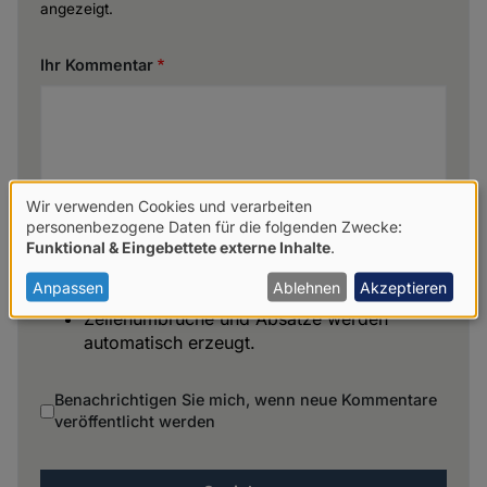
angezeigt.
Ihr Kommentar
Wir verwenden Cookies und verarbeiten
Verwendung
personenbezogene Daten für die folgenden Zwecke:
Funktional & Eingebettete externe Inhalte
.
von
personenbezogenen
Anpassen
Ablehnen
Akzeptieren
Keine HTML-Tags erlaubt.
Daten
Zeilenumbrüche und Absätze werden
automatisch erzeugt.
und
Cookies
Benachrichtigen Sie mich, wenn neue Kommentare
veröffentlicht werden