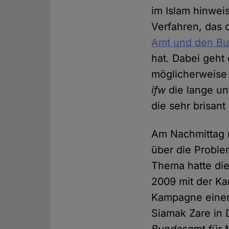
im Islam hinwei
Verfahren, das
Amt und den B
hat. Dabei geht
möglicherweise 
ifw
die lange un
die sehr brisant
Am Nachmittag r
über die Proble
Thema hatte di
2009 mit der Ka
Kampagne ein
Siamak Zare in D