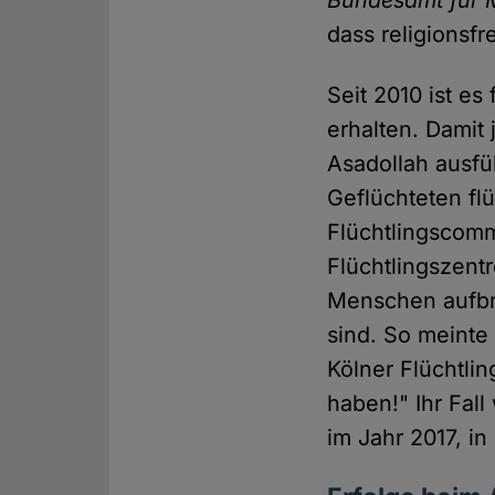
Bundesamt für M
dass religionsf
Seit 2010 ist es
erhalten. Damit
Asadollah ausfü
Geflüchteten fl
Flüchtlingscomm
Flüchtlingszentr
Menschen aufbri
sind. So meinte
Kölner Flüchtlin
haben!" Ihr Fall
im Jahr 2017, i