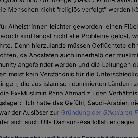
igration und Flüchtlinge (BAMF)
kontrafaktisch
reie Menschen nicht "religiös verfolgt" werden k
 für Atheist*innen leichter geworden, einen Flüc
 jedoch sind längst nicht alle Probleme gelöst,
hrte. Denn hierzulande müssen Geflüchtete oft 
üchten, da Apostaten auch innerhalb der muslim
unity angefeindet werden und die Leitungen d
en meist kein Verständnis für die Unterschiedlic
ngen, die aus islamisch dominierten Ländern z
 die Ex-Muslimin Rana Ahmad zu den Verhältnis
gslager: "Ich hatte das Gefühl, Saudi-Arabien n
 war der Auslöser zur
Gründung der
Säkularen Fl
n der sich auch Ulla Damson-Asadollah engagiert