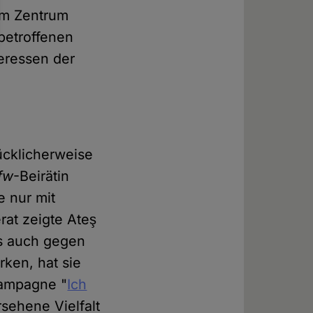
 Im Zentrum
betroffenen
teressen der
ücklicherweise
ifw
-Beirätin
e nur mit
rat zeigte Ateş
ls auch gegen
ken, hat sie
kampagne "
Ich
rsehene Vielfalt