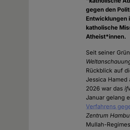
"katholische Ab
gegen den Polit
Entwicklungen 
katholische Mi
Atheist*innen.
Seit seiner Grü
Weltanschauungs
Rückblick auf di
Jessica Hamed a
2026 war das
i
Januar gelang e
Verfahrens gegen
Zentrum Hambur
Mullah-Regimes 