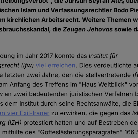
treibungsverbot", die Juristin Seyran Ateş übe
ischen Islam und Verfassungsrechtler Bodo Pie
im kirchlichen Arbeitsrecht. Weitere Themen w
ssbrauchsskandal, die
Zeugen Jehovas
sowie da
ndung im Jahr 2017 konnte das
Institut für
recht (ifw)
viel erreichen
. Dies verdeutlichte 
e letzten zwei Jahre, den die stellvertretende
i
m Anfang des Treffens im "Haus Weitblick" vorst
fw
an zwei bedeutenden juristischen Verfahren be
s dem Institut durch seine Rechtsanwälte, die E
 vier Exil-Iraner
zu erwirken, die gegen das
Is
g (IZH)
protestiert hatten und auf Bestreben de
mithilfe des "Gotteslästerungsparagrafen" 166 S