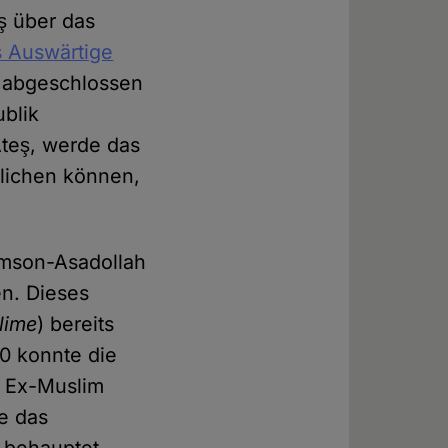
ş über das
 Auswärtige
h abgeschlossen
ublik
 Ateş, werde das
tlichen können,
Damson-Asadollah
en. Dieses
lime
) bereits
0 konnte die
e Ex-Muslim
te das