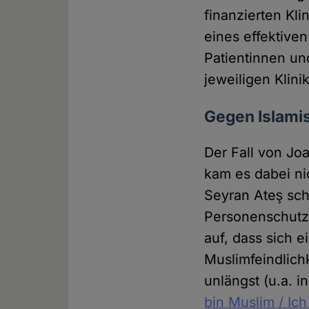
finanzierten Kli
eines effektive
Patientinnen un
jeweiligen Klini
Gegen Islami
Der Fall von Jo
kam es dabei n
Seyran Ateş scho
Personenschut
auf, dass sich 
Muslimfeindlich
unlängst (u.a. 
bin Muslim / Ich