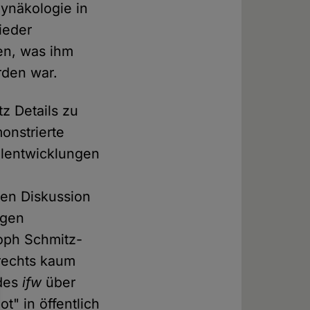
ynäkologie in
ieder
en, was ihm
rden war.
tz Details zu
onstrierte
hlentwicklungen
en Diskussion
igen
toph Schmitz-
srechts kaum
 des
ifw
über
t" in öffentlich