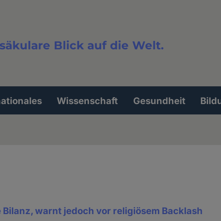
säkulare Blick auf die Welt.
extsuche
nationales
Wissenschaft
Gesundheit
Bild
ve Bilanz, warnt jedoch vor religiösem Backlash