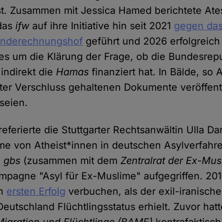
st. Zusammen mit Jessica Hamed berichtete Ate
 das
ifw
auf ihre Initiative hin seit 2021
gegen das
underechnungshof
geführt und 2026 erfolgreic
 es um die Klärung der Frage, ob die Bundesrep
indirekt die
Hamas
finanziert hat. In Bälde, so
ter Verschluss gehaltenen Dokumente veröffen
 seien.
eferierte die Stuttgarter Rechtsanwältin Ulla 
me von Atheist*innen in deutschen Asylverfahr
e
gbs
(zusammen mit dem
Zentralrat der Ex-Mus
mpagne "Asyl für Ex-Muslime" aufgegriffen. 201
en
ersten Erfolg
verbuchen, als der exil-iranisch
eutschland Flüchtlingsstatus erhielt. Zuvor hat