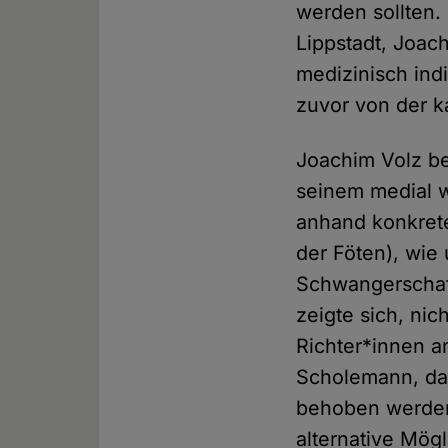
werden sollten.
Lippstadt, Joac
medizinisch ind
zuvor von der k
Joachim Volz b
seinem medial wi
anhand konkrete
der Föten), wie 
Schwangerschaf
zeigte sich, ni
Richter*innen a
Scholemann, das
behoben werden
alternative Mögl