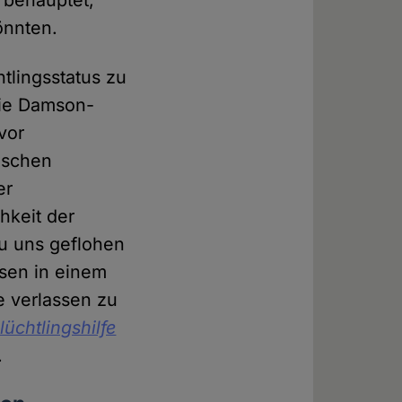
 behauptet,
önnten.
htlingsstatus zu
 wie Damson-
vor
ischen
er
hkeit der
u uns geflohen
sen in einem
ie verlassen zu
üchtlingshilfe
.