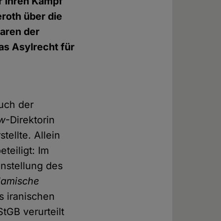
r ihren Kampf
roth über die
aren der
s Asylrecht für
auch der
fw
-Direktorin
ellte. Allein
teiligt: Im
instellung des
lamische
s iranischen
tGB verurteilt