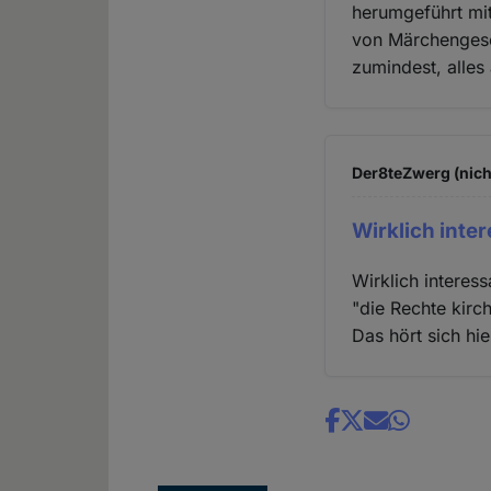
herumgeführt mit
von Märchengesch
zumindest, alles
Der8teZwerg (nich
Wirklich inte
Wirklich interes
"die Rechte kirc
Das hört sich hie
Share
news