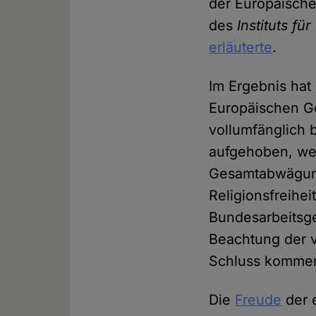
der Europäische
des
Instituts f
erläuterte
.
Im Ergebnis hat
Europäischen Ge
vollumfänglich b
aufgehoben, wei
Gesamtabwägung
Religionsfreihe
Bundesarbeitsge
Beachtung der 
Schluss kommen
Die
Freude
der 