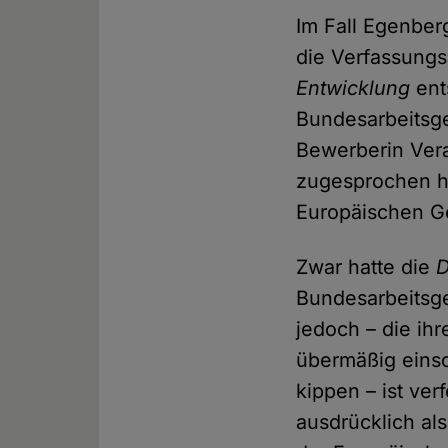
Im Fall Egenber
die Verfassung
Entwicklung
ent
Bundesarbeitsge
Bewerberin Ver
zugesprochen ha
Europäischen Ge
Zwar hatte die
D
Bundesarbeitsger
jedoch – die ih
übermäßig eins
kippen – ist ver
ausdrücklich al