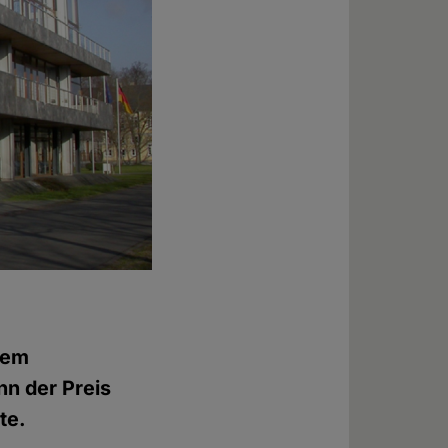
dem
nn der Preis
te.