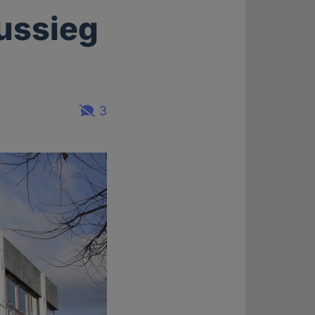
hussieg
3