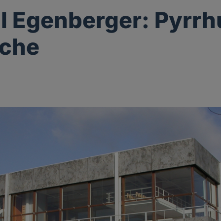
ll Egenberger: Pyrr
rche