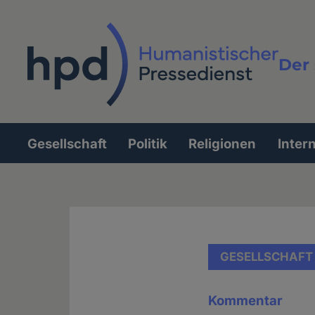
Direkt
zum
Inhalt
Der 
Vollt
Gesellschaft
Politik
Religionen
Inter
Hauptnavigation
GESELLSCHAFT
Kommentar