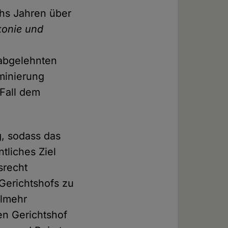
chs Jahren über
konie und
 abgelehnten
minierung
 Fall dem
g, sodass das
tliches Ziel
srecht
Gerichtshofs zu
elmehr
en Gerichtshof