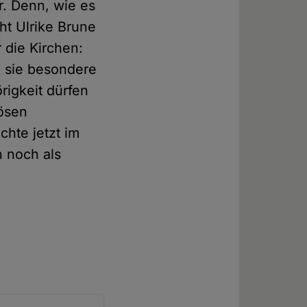
r. Denn, wie es
ht Ulrike Brune
r die Kirchen:
 sie besondere
rigkeit dürfen
iösen
chte jetzt im
n noch als