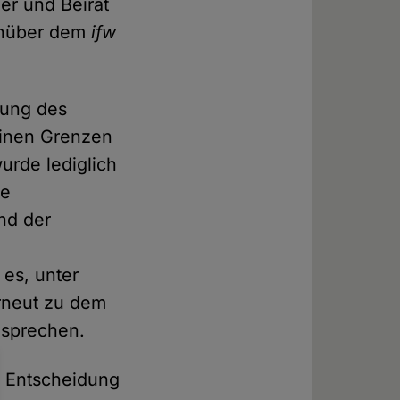
er und Beirat
enüber dem
ifw
hung des
einen Grenzen
wurde lediglich
te
nd der
es, unter
rneut zu dem
usprechen.
e Entscheidung