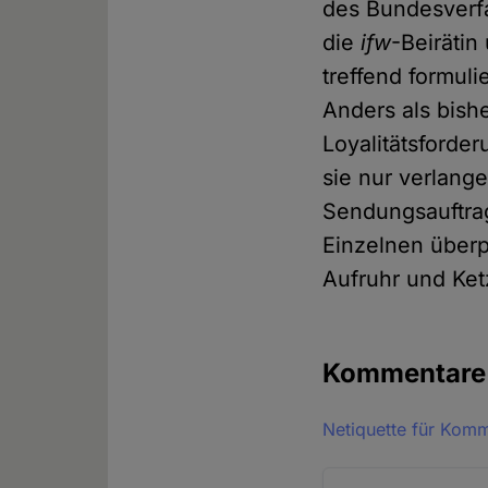
des Bundesverfa
die
ifw
-Beirätin
treffend formuli
Anders als bis
Loyalitätsforde
sie nur verlange
Sendungsauftrag
Einzelnen überp
Aufruhr und Ketz
Kommentar
Netiquette für Kom