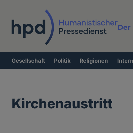
Direkt
zum
Inhalt
Der 
Vollt
Gesellschaft
Politik
Religionen
Inter
Hauptnavigation
Kirchenaustritt