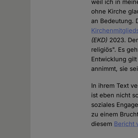
weil ich in mei
ohne Kirche gla
an Bedeutung. D
Kirchenmitglie
(EKD)
2023. Dem
religiös". Es ge
Entwicklung gi
annimmt, sie sei
In ihrem Text v
ist eben nicht s
soziales Engage
zu einem Brucht
diesem
Bericht