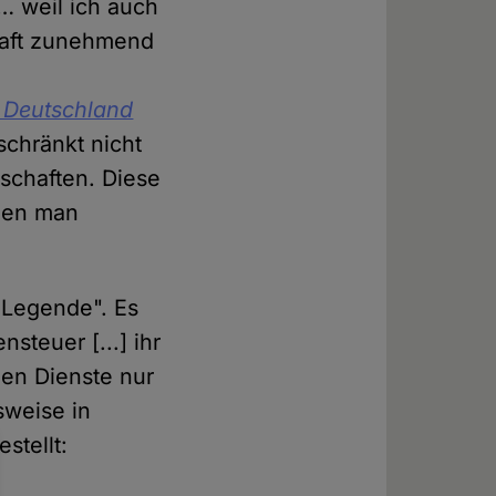
… weil ich auch
chaft zunehmend
n Deutschland
chränkt nicht
dschaften. Diese
enen man
-Legende". Es
steuer [...] ihr
len Dienste nur
sweise in
stellt: