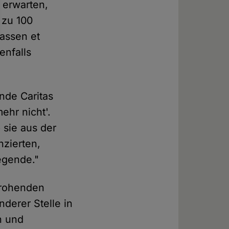
 erwarten,
 zu 100
assen et
enfalls
nde Caritas
ehr nicht'.
 sie aus der
nzierten,
Legende."
drohenden
nderer Stelle in
n und