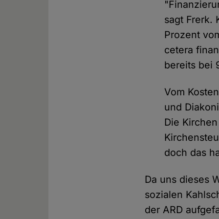
"Finanzieru
sagt Frerk.
Prozent vom
cetera finan
bereits bei 
Vom Kostena
und Diakonie
Die Kirchen
Kirchensteue
doch das ha
Da uns dieses W
sozialen Kahls
der ARD aufgefa