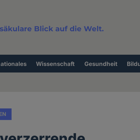
säkulare Blick auf die Welt.
extsuche
nationales
Wissenschaft
Gesundheit
Bild
EN
verzerrende