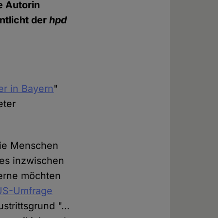
e Autorin
ntlicht der
hpd
er in Bayern
"
eter
 die Menschen
 es inzwischen
Gerne möchten
BUS-Umfrage
strittsgrund "…