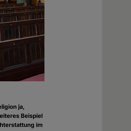
ligion ja,
eiteres Beispiel
hterstattung im