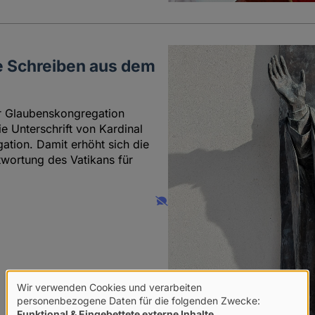
e Schreiben aus dem
er Glaubenskongregation
e Unterschrift von Kardinal
ation. Damit erhöht sich die
twortung des Vatikans für
Wir verwenden Cookies und verarbeiten
Verwendung
personenbezogene Daten für die folgenden Zwecke:
Funktional & Eingebettete externe Inhalte
.