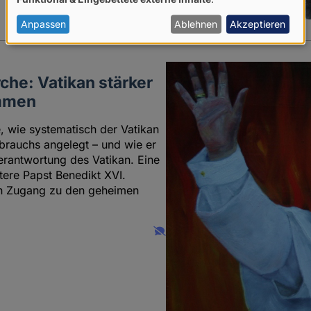
von
personenbezogenen
Anpassen
Ablehnen
Akzeptieren
Daten
und
che: Vatikan stärker
Cookies
ommen
 wie systematisch der Vatikan
brauchs angelegt – und wie er
Verantwortung des Vatikan. Eine
tere Papst Benedikt XVI.
en Zugang zu den geheimen