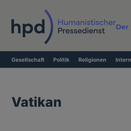
Direkt
zum
Inhalt
Der 
Vollt
Gesellschaft
Politik
Religionen
Inter
Hauptnavigation
Vatikan