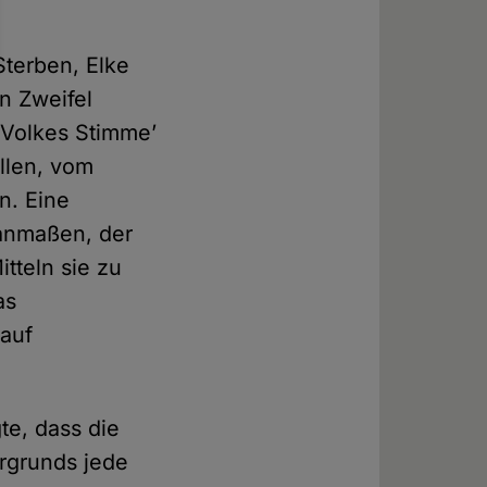
Sterben, Elke
n Zweifel
‘Volkes Stimme’
llen, vom
n. Eine
 anmaßen, der
tteln sie zu
as
 auf
te, dass die
tergrunds jede