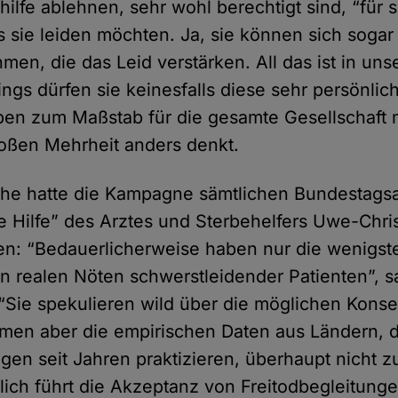
ilfe ablehnen, sehr wohl berechtigt sind, “für s
 sie leiden möchten. Ja, sie können sich sogar
men, die das Leid verstärken. All das ist in un
ings dürfen sie keinesfalls diese sehr persönlic
ben zum Maßstab für die gesamte Gesellschaft
großen Mehrheit anders denkt.
he hatte die Kampagne sämtlichen Bundestag
e Hilfe” des Arztes und Sterbehelfers Uwe-Chri
: “Bedauerlicherweise haben nur die wenigsten
n realen Nöten schwerstleidender Patienten”, s
. “Sie spekulieren wild über die möglichen Kon
hmen aber die empirischen Daten aus Ländern, 
gen seit Jahren praktizieren, überhaupt nicht z
mlich führt die Akzeptanz von Freitodbegleitunge