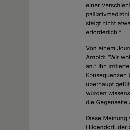
einer Verschlec
palliativmedizi
steigt nicht etw
erforderlich!”
Von einem Journ
Arnold: “Wir wo
an.” Ihn irritie
Konsequenzen be
überhaupt gefü
würden wissens
die Gegenseite 
Diese Meinung v
Hilgendorf, der