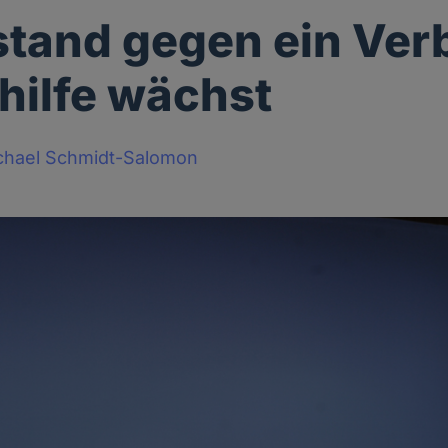
tand gegen ein Verb
hilfe wächst
chael Schmidt-Salomon