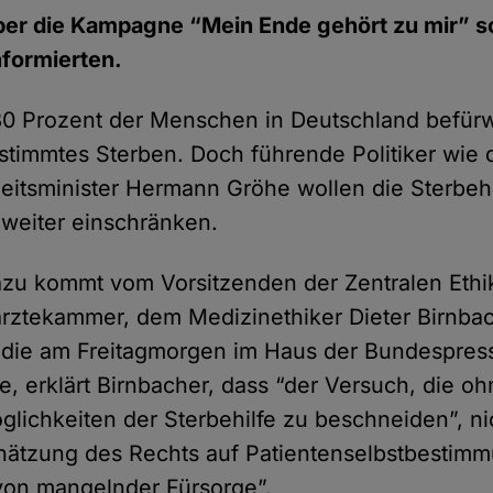
über die Kampagne “Mein Ende gehört zu mir” 
nformierten.
0 Prozent der Menschen in Deutschland befürw
stimmtes Sterben. Doch führende Politiker wie 
tsminister Hermann Gröhe wollen die Sterbehi
weiter einschränken.
dazu kommt vom Vorsitzenden der Zentralen Eth
̈rztekammer, dem Medizinethiker Dieter Birnbach
 die am Freitagmorgen im Haus der Bundespres
e, erklärt Birnbacher, dass “der Versuch, die o
glichkeiten der Sterbehilfe zu beschneiden”, ni
hätzung des Rechts auf Patientenselbstbestim
on mangelnder Fürsorge”.