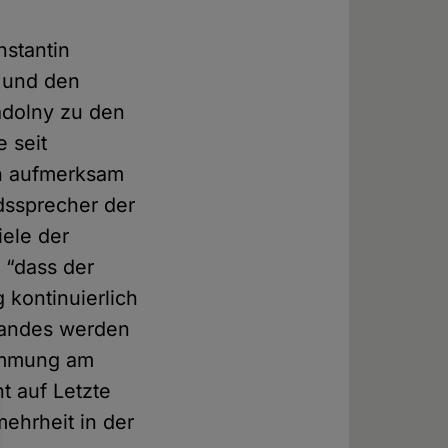
nstantin
z und den
adolny zu den
e seit
ch aufmerksam
dssprecher der
ele der
 “dass der
 kontinuierlich
 Landes werden
timmung am
t auf Letzte
mehrheit in der