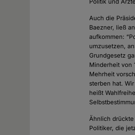
Politik und Ärzt
Auch die Präsi
Baezner, ließ a
aufkommen: “Pol
umzusetzen, ans
Grundgesetz gar
Minderheit von 
Mehrheit vorsch
sterben hat. Wir 
heißt Wahlfreihe
Selbstbestimmu
Ähnlich drückte
Politiker, die j