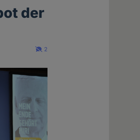
ot der
2