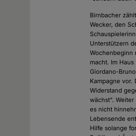
Birnbacher zäh
Wecker, den Sch
Schauspielerin
Unterstützern d
Wochenbeginn mi
macht. Im Haus 
Giordano-Bruno-
Kampagne vor. D
Widerstand gegen
wächst”. Weite
es nicht hinne
Lebensende entz
Hilfe solange fo