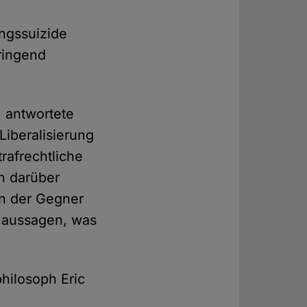
ungssuizide
dringend
 antwortete
Liberalisierung
trafrechtliche
on darüber
n der Gegner
 aussagen, was
hilosoph Eric