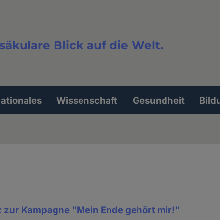
säkulare Blick auf die Welt.
extsuche
nationales
Wissenschaft
Gesundheit
Bild
 zur Kampagne "Mein Ende gehört mir!"