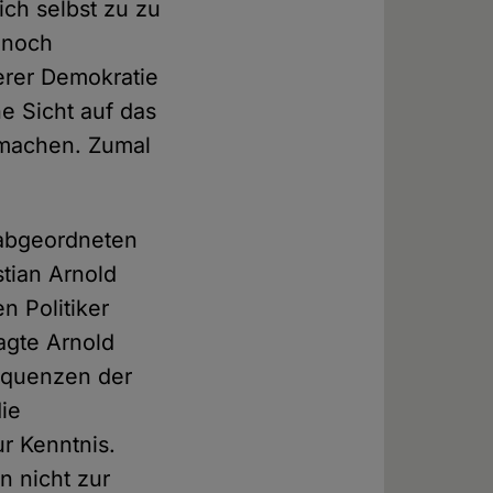
ich selbst zu zu
 noch
serer Demokratie
he Sicht auf das
 machen. Zumal
sabgeordneten
stian Arnold
 Politiker
agte Arnold
sequenzen der
die
ur Kenntnis.
n nicht zur