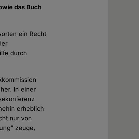
sowie das Buch
orten ein Recht
der
lfe durch
ikkommission
er. In einer
sekonferenz
hnehin erheblich
cht nur von
mung” zeuge,