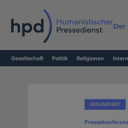
Direkt
zum
Inhalt
Der 
Vollt
Gesellschaft
Politik
Religionen
Inter
Hauptnavigation
GESUNDHEIT
Pressekonferenz