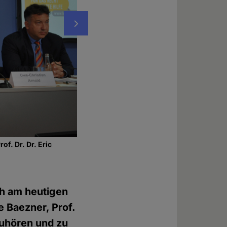
Nächstes
f. Dr. Dr. Eric
Elke Baezner
Foto: © Evelin Frerk
h am heutigen
e Baezner, Prof.
zuhören und zu