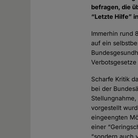
befragen, die 
“Letzte Hilfe” i
Immerhin rund 8
auf ein selbstbe
Bundesgesundhei
Verbotsgesetze 
Scharfe Kritik 
bei der Bundesa
Stellungnahme,
vorgestellt wurd
eingeengten Mö
einer “Geringsc
“sondern auch v