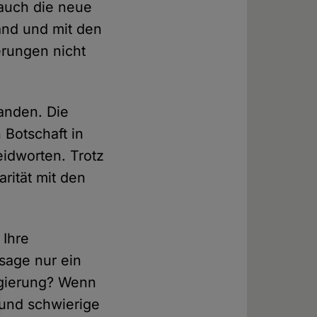
 auch die neue
and und mit den
erungen nicht
anden. Die
 Botschaft in
eidworten. Trotz
rität mit den
 Ihre
ssage nur ein
egierung? Wenn
 und schwierige