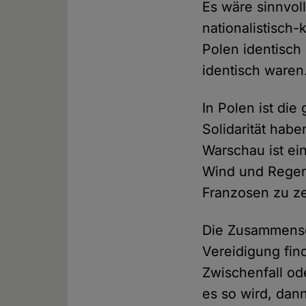
Es wäre sinnvol
nationalistisch
Polen identisch
identisch waren
In Polen ist di
Solidarität habe
Warschau ist ei
Wind und Regen 
Franzosen zu z
Die Zusammense
Vereidigung find
Zwischenfall o
es so wird, dan