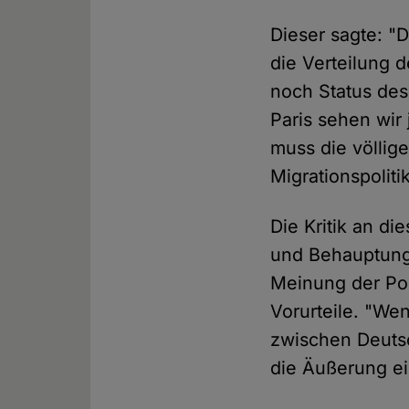
Dieser sagte: "
die Verteilung 
noch Status des
Paris sehen wir 
muss die völlig
Migrationspoliti
Die Kritik an di
und Behauptung 
Meinung der Pole
Vorurteile. "We
zwischen Deutsc
die Äußerung ei