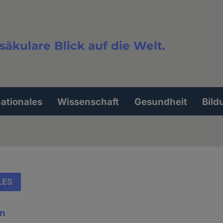
säkulare Blick auf die Welt.
extsuche
nationales
Wissenschaft
Gesundheit
Bild
LES
en