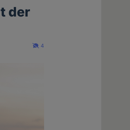
t der
4