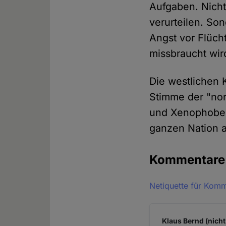
Aufgaben. Nicht
verurteilen. So
Angst vor Flücht
missbraucht wir
Die westlichen 
Stimme der "nor
und Xenophoben 
ganzen Nation
Kommentar
Netiquette für Kom
Klaus Bernd (nicht