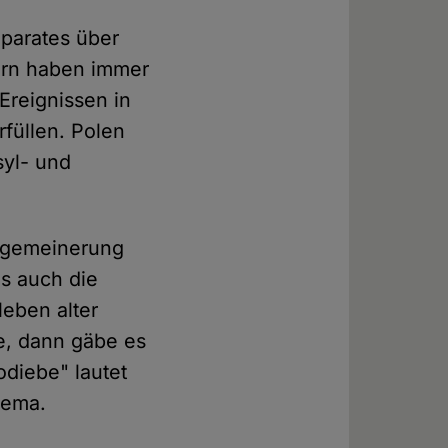
oparates über
dern haben immer
Ereignissen in
rfüllen. Polen
syl- und
allgemeinerung
as auch die
leben alter
te, dann gäbe es
diebe" lautet
hema.