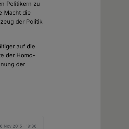
n Politikern zu
e Macht die
zeug der Politik
tiger auf die
rte der Homo-
einung der
6 Nov 2015 - 19:36