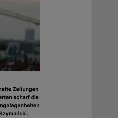
hafte Zeitungen
erten scharf die
Angelegenheiten
 Szymański.