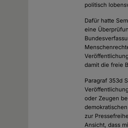
politisch lobens
Dafür hatte Sem
eine Überprüfu
Bundesverfassu
Menschenrechte 
Veröffentlichun
damit die freie 
Paragraf 353d S
Veröffentlichun
oder Zeugen bee
demokratischen 
zur Pressefreihe
Ansicht, dass 