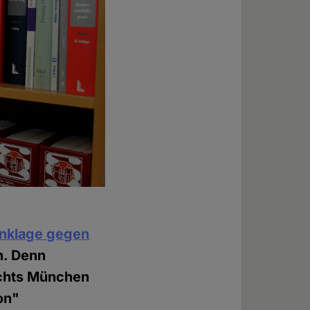
nklage gegen
n. Denn
ichts München
on"