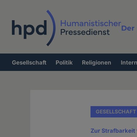
Direkt
zum
Inhalt
Der 
Vollt
Gesellschaft
Politik
Religionen
Inter
Hauptnavigation
GESELLSCHAFT
Zur Strafbarkeit