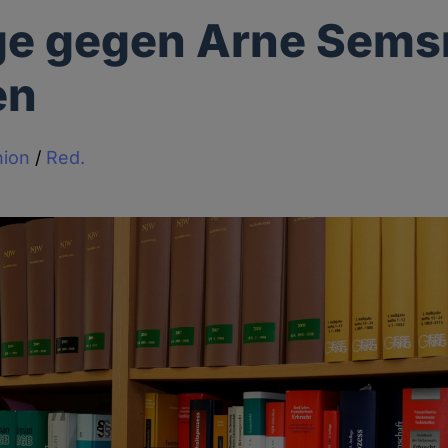
e gegen Arne Semsr
en
nion
/
Red.