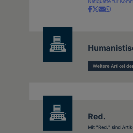
Netiquette für Kom
Share
news
Humanistis
Weitere Artikel de
Red.
Mit "Red." sind Arti