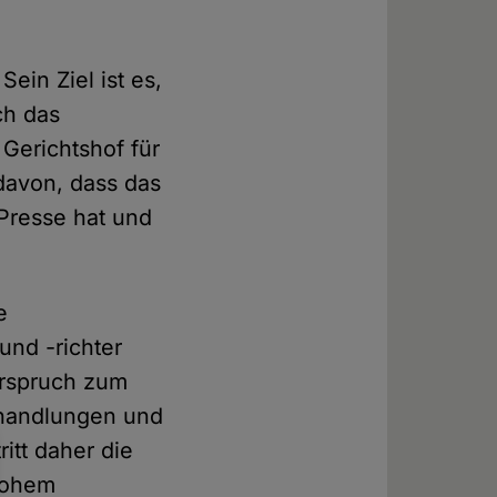
ein Ziel ist es,
ch das
Gerichtshof für
davon, dass das
 Presse hat und
e
und -richter
erspruch zum
rhandlungen und
ritt daher die
hohem