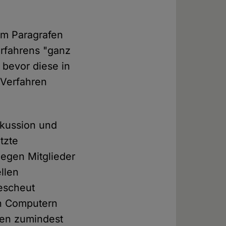
em Paragrafen
erfahrens "ganz
 bevor diese in
 Verfahren
skussion und
tzte
gegen Mitglieder
llen
gescheut
n Computern
hen zumindest