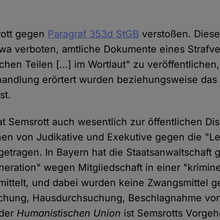
rott gegen
Paragraf 353d StGB
verstoßen. Dies
etwa verboten, amtliche Dokumente eines Strafv
chen Teilen […] im Wortlaut" zu veröffentlichen,
rhandlung erörtert wurden beziehungsweise das
st.
hat Semsrott auch wesentlich zur öffentlichen Di
hen von Judikative und Exekutive gegen die "Le
getragen. In Bayern hat die Staatsanwaltschaft 
neration" wegen Mitgliedschaft in einer "krimine
mittelt, und dabei wurden keine Zwangsmittel 
chung, Hausdurchsuchung, Beschlagnahme vo
 der
Humanistischen Union
ist Semsrotts Vorge