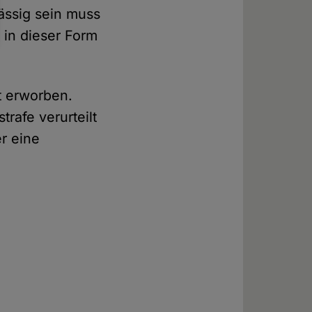
ässig sein muss
 in dieser Form
t erworben.
rafe verurteilt
r eine