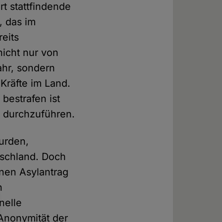
rt stattfindende
, das im
reits
nicht nur von
ahr, sondern
Kräfte im Land.
bestrafen ist
g durchzuführen.
urden,
utschland. Doch
nen Asylantrag
h
nelle
Anonymität der