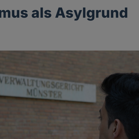
mus als Asylgrund
g