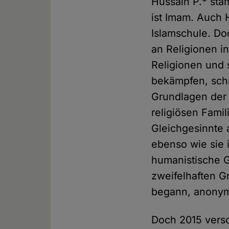
Hussain P.* stam
ist Imam. Auch 
Islamschule. Do
an Religionen i
Religionen und 
bekämpfen, schr
Grundlagen der 
religiösen Famil
Gleichgesinnte
ebenso wie sie 
humanistische G
zweifelhaften G
begann, anonym
Doch 2015 versc