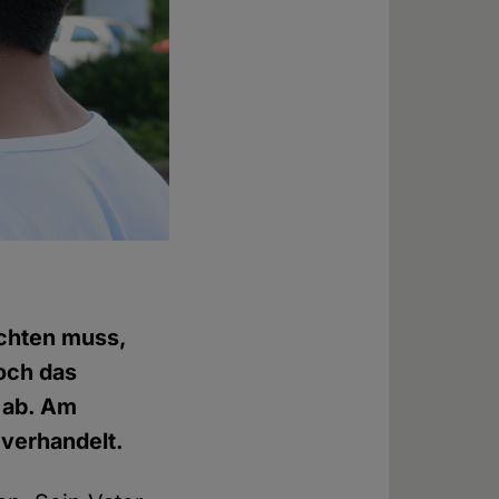
rchten muss,
och das
 ab. Am
verhandelt.