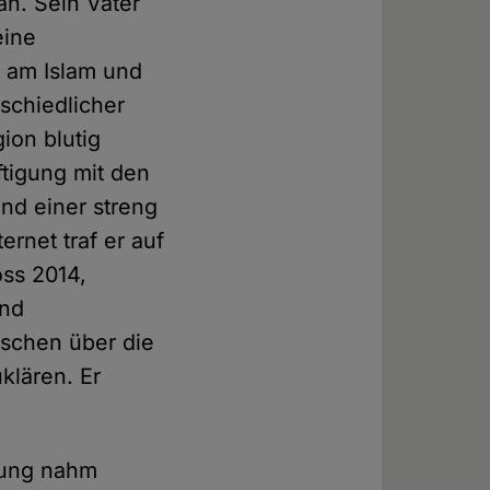
an. Sein Vater
eine
l am Islam und
schiedlicher
ion blutig
tigung mit den
nd einer streng
ernet traf er auf
ss 2014,
und
nschen über die
klären. Er
erung nahm