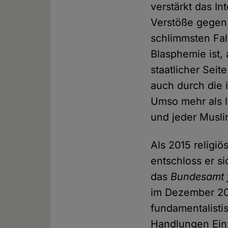
verstärkt das In
Verstöße gegen
schlimmsten Fall
Blasphemie ist, 
staatlicher Sei
auch durch die 
Umso mehr als l
und jeder Musli
Als 2015 religi
entschloss er s
das
Bundesamt f
im Dezember 20
fundamentalisti
Handlungen Einz