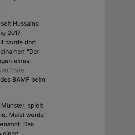
 seit Hussains
ng 2017
il wurde dort
 Beinamen "Der
egen eines
um Tode
d des BAMF beim
Münster, spielt
lle. Meist werde
genannt. Das
m einen