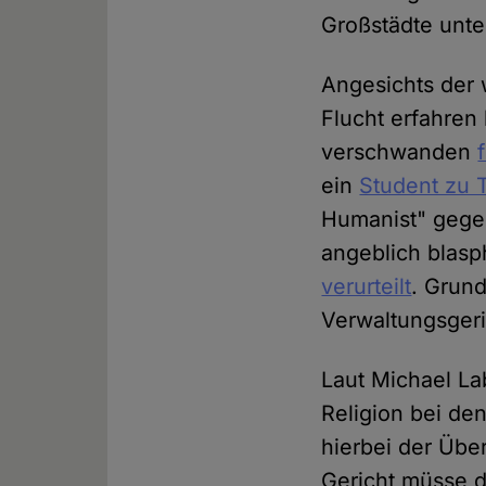
Großstädte unt
Angesichts der 
Flucht erfahren
verschwanden
ein
Student zu 
Humanist" gege
angeblich blas
verurteilt
. Grun
Verwaltungsgeri
Laut Michael La
Religion bei de
hierbei der Übe
Gericht müsse d