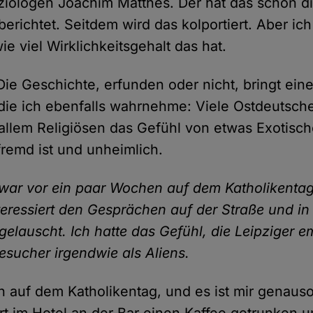
ziologen Joachim Matthes. Der hat das schon d
erichtet. Seitdem wird das kolportiert. Aber ich
ie viel Wirklichkeitsgehalt das hat.
 Die Geschichte, erfunden oder nicht, bringt ein
die ich ebenfalls wahrnehme: Viele Ostdeutsch
llem Religiösen das Gefühl von etwas Exotisc
fremd ist und unheimlich.
 war vor ein paar Wochen auf dem Katholikentag
eressiert den Gesprächen auf der Straße und in 
gelauscht. Ich hatte das Gefühl, die Leipziger 
esucher irgendwie als Aliens.
h auf dem Katholikentag, und es ist mir genau