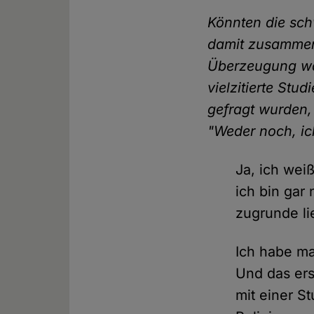
Könnten die sch
damit zusammen
Überzeugung wah
vielzitierte Stu
gefragt wurden,
"Weder noch, ic
Ja, ich wei
ich bin gar
zugrunde li
Ich habe ma
Und das ers
mit einer S