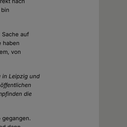
irekt nach
 bin
e Sache auf
e haben
hem, von
 in Leipzig und
öffentlichen
empfinden die
so gegangen.