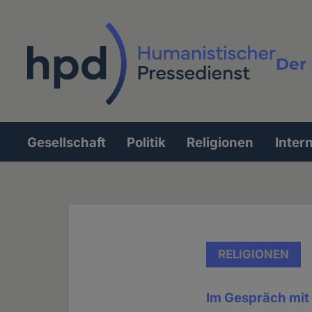
Direkt
zum
Inhalt
Der 
Vollt
Gesellschaft
Politik
Religionen
Inter
Hauptnavigation
RELIGIONEN
Im Gespräch mit 