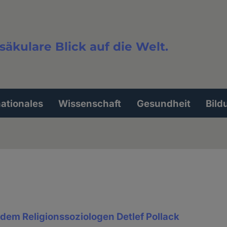
säkulare Blick auf die Welt.
extsuche
nationales
Wissenschaft
Gesundheit
Bild
dem Religionssoziologen Detlef Pollack