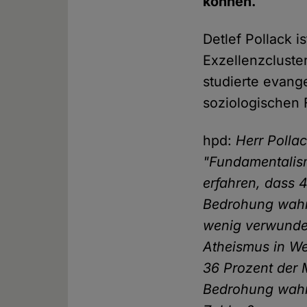
können.
Detlef Pollack i
Exzellenzcluster
studierte evange
soziologischen 
hpd:
Herr Polla
"Fundamentalism
erfahren, dass 
Bedrohung wahr
wenig verwunderl
Atheismus in We
36 Prozent der
Bedrohung wahr,