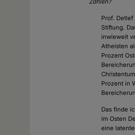
Zahlen?
Prof. Detle
Stiftung. D
inwieweit 
Atheisten 
Prozent Os
Bereicherun
Christentum
Prozent in 
Bereicheru
Das finde ic
im Osten De
eine latent