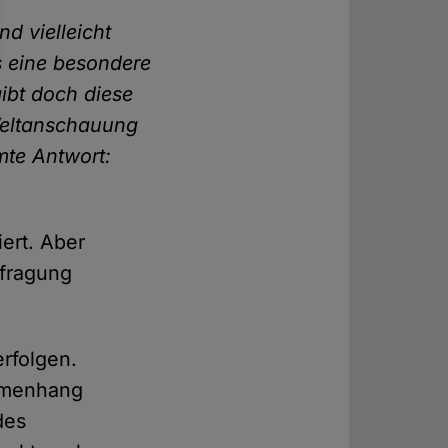
d vielleicht
 eine besondere
ibt doch diese
 Weltanschauung
mte Antwort:
iert. Aber
efragung
rfolgen.
ammenhang
des