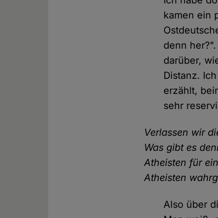
Ich habe do
kamen ein p
Ostdeutsch
denn her?".
darüber, wi
Distanz. Ic
erzählt, be
sehr reservi
Verlassen wir d
Was gibt es den
Atheisten für e
Atheisten wah
Also über d