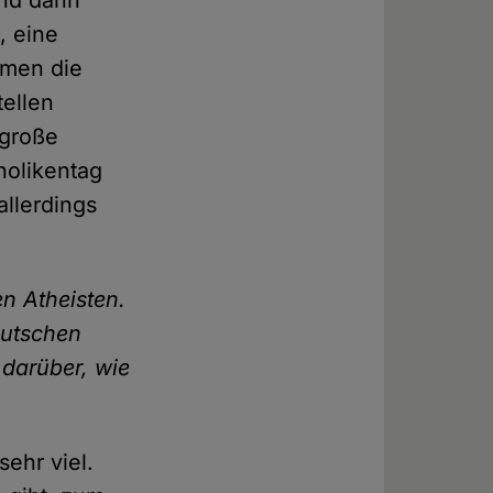
und dann
, eine
mmen die
tellen
 große
holikentag
allerdings
n Atheisten.
eutschen
 darüber, wie
ehr viel.