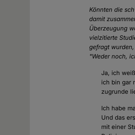
Könnten die sch
damit zusammen
Überzeugung wah
vielzitierte Stu
gefragt wurden,
"Weder noch, ic
Ja, ich wei
ich bin gar
zugrunde li
Ich habe ma
Und das ers
mit einer S