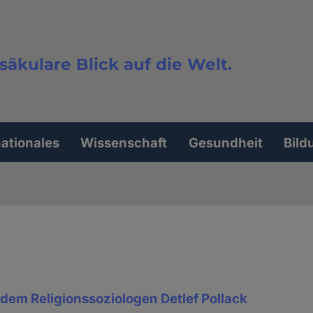
säkulare Blick auf die Welt.
extsuche
nationales
Wissenschaft
Gesundheit
Bild
dem Religionssoziologen Detlef Pollack