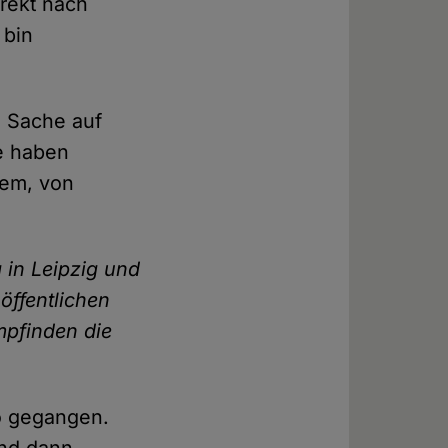
irekt nach
 bin
e Sache auf
e haben
hem, von
 in Leipzig und
öffentlichen
empfinden die
so gegangen.