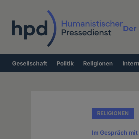
Direkt
zum
Inhalt
Der 
Vollt
Gesellschaft
Politik
Religionen
Inter
Hauptnavigation
RELIGIONEN
Im Gespräch mit 