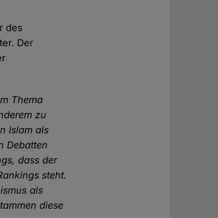
r des
ter. Der
er
 zum Thema
anderem zu
n Islam als
n Debatten
ngs, dass der
ankings steht.
ismus als
 stammen diese