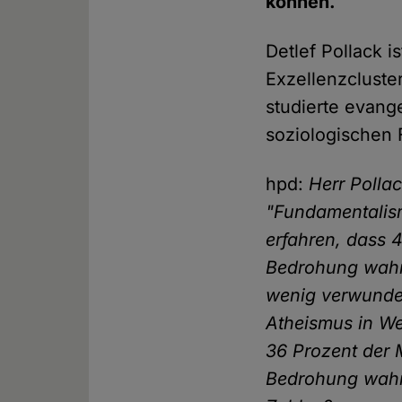
können.
Detlef Pollack i
Exzellenzcluster
studierte evange
soziologischen 
hpd:
Herr Polla
"Fundamentalism
erfahren, dass 
Bedrohung wahr
wenig verwunderl
Atheismus in We
36 Prozent der
Bedrohung wahr,