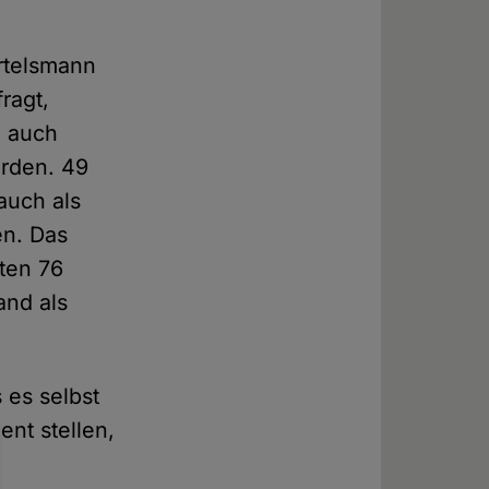
ertelsmann
ragt,
n auch
rden. 49
auch als
en. Das
ten 76
and als
 es selbst
nt stellen,