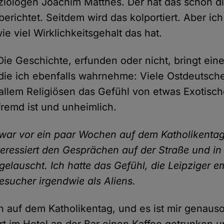
ziologen Joachim Matthes. Der hat das schon d
erichtet. Seitdem wird das kolportiert. Aber ich
ie viel Wirklichkeitsgehalt das hat.
 Die Geschichte, erfunden oder nicht, bringt ein
die ich ebenfalls wahrnehme: Viele Ostdeutsch
llem Religiösen das Gefühl von etwas Exotisc
fremd ist und unheimlich.
 war vor ein paar Wochen auf dem Katholikentag
eressiert den Gesprächen auf der Straße und in 
gelauscht. Ich hatte das Gefühl, die Leipziger 
esucher irgendwie als Aliens.
h auf dem Katholikentag, und es ist mir genau