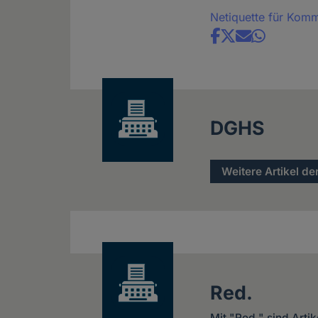
Netiquette für Kom
Share
news
DGHS
Weitere Artikel de
Red.
Mit "Red." sind Arti