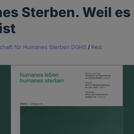
s Sterben. Weil es
ist
schaft für Humanes Sterben DGHS
/
Red.