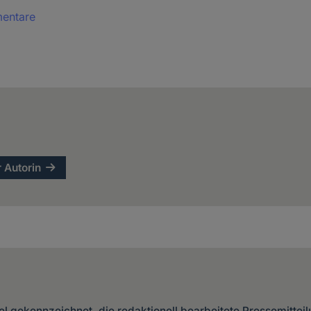
und
mentare
Cookies
r Autorin
kel gekennzeichnet, die redaktionell bearbeitete Pressemittei