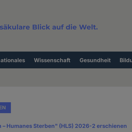
säkulare Blick auf die Welt.
extsuche
nationales
Wissenschaft
Gesundheit
Bild
EN
 – Humanes Sterben" (HLS) 2026-2 erschienen