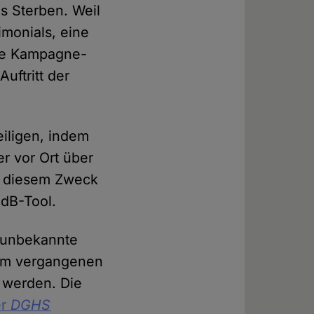
 Sterben. Weil
imonials, eine
che Kampagne-
uftritt der
eiligen, indem
r vor Ort über
u diesem Zweck
dB-Tool.
 unbekannte
 Im vergangenen
t werden. Die
er
DGHS