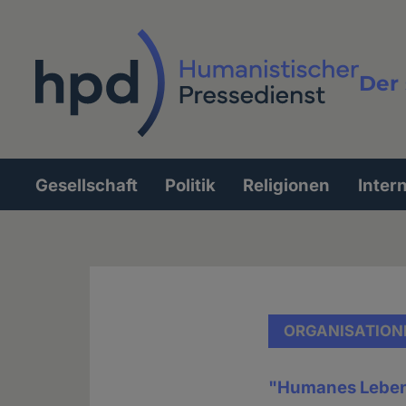
Direkt
zum
Inhalt
Der 
Vollt
Gesellschaft
Politik
Religionen
Inter
Hauptnavigation
ORGANISATION
"Humanes Leben