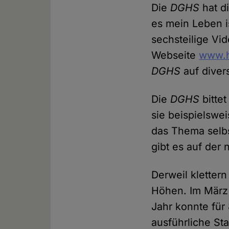
Die
DGHS
hat d
es mein Leben is
sechsteilige Vi
Webseite
www.h
DGHS
auf diver
Die
DGHS
bittet
sie beispielswe
das Thema selb
gibt es auf de
Derweil kletter
Höhen. Im März
Jahr konnte für 
ausführliche Sta