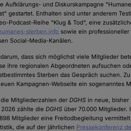
ie Aufklärungs- und Diskurskampagne "Humanes
t" gestartet. Enthalten sind unter anderem Test
deo-Podcast-Reihe "Klug & Tod", eine zusätzli
umanes-sterben.info
sowie ein professioneller A
sen Social-Media-Kanälen.
 darum, dass sich möglichst viele Mitglieder bet
ise ihre regionalen Abgeordneten aufsuchen ode
stbestimmtes Sterben das Gespräch suchen. Z
r neuen Kampagnen-Webseite ein sogenanntes M
n die Mitgliederzahlen der
DGHS
in neue, bisher
 2026 zählte die
DGHS
über 70.000 Mitglieder.
898 Mitglieder eine Freitodbegleitung vermittel
tistik, die auf der jährlichen
Pressekonferenz d