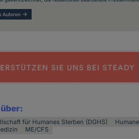
s Autoren
 über:
llschaft für Humanes Sterben (DGHS)
Humane
edizin
ME/CFS