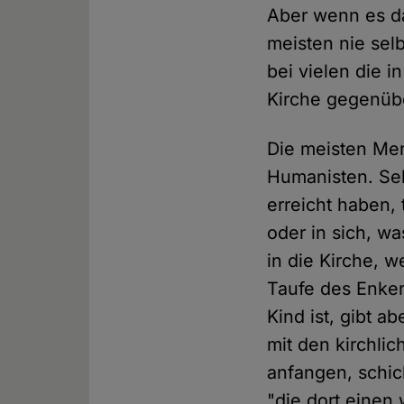
Aber wenn es da
meisten nie sel
bei vielen die i
Kirche gegenüb
Die meisten Me
Humanisten. Sel
erreicht haben,
oder in sich, w
in die Kirche, 
Taufe des Enker
Kind ist, gibt 
mit den kirchlic
anfangen, schic
"die dort einen