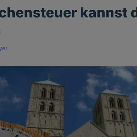
rchensteuer kannst d
n
yer