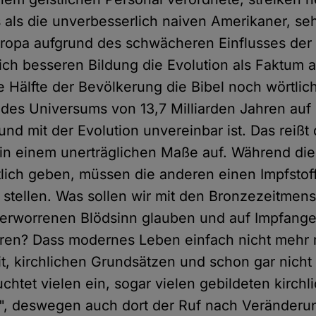
 als die unverbesserlich naiven Amerikaner, se
ropa aufgrund des schwächeren Einflusses der 
ich besseren Bildung die Evolution als Faktum 
e Hälfte der Bevölkerung die Bibel noch wörtlic
 des Universums von 13,7 Milliarden Jahren auf
und mit der Evolution unvereinbar ist. Das reißt 
in einem unerträglichen Maße auf. Während die
lich geben, müssen die anderen einen Impfstof
e stellen. Was sollen wir mit den Bronzezeitmen
verworrenen Blödsinn glauben und auf Impfange
eren? Dass modernes Leben einfach nicht mehr 
it, kirchlichen Grundsätzen und schon gar nich
euchtet vielen ein, sogar vielen gebildeten kirchl
", deswegen auch dort der Ruf nach Veränderu