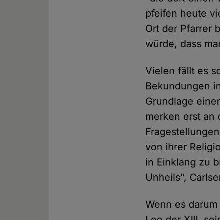
pfeifen heute v
Ort der Pfarrer
würde, dass man
Vielen fällt es 
Bekundungen in 
Grundlage einer
merken erst an 
Fragestellunge
von ihrer Relig
in Einklang zu b
Unheils", Carlse
Wenn es darum g
Leo der XIII. se