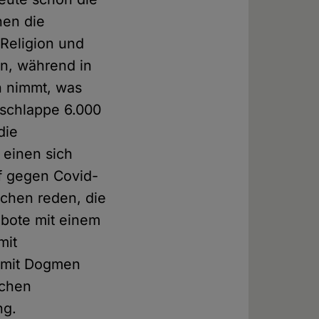
hen die
Religion und
an, während in
h nimmt, was
 schlappe 6.000
die
 einen sich
f gegen Covid-
schen reden, die
bote mit einem
mit
t mit Dogmen
ichen
ng.