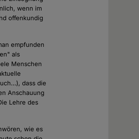
nlich, wenn im
nd offenkundig
nhuman empfunden
en" als
Viele Menschen
ktuelle
uch…), dass die
enen Anschauung
"Die Lehre des
hwören, wie es
heute schon die