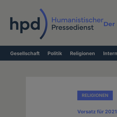
Direkt
zum
Inhalt
Der 
Vollt
Gesellschaft
Politik
Religionen
Inter
Hauptnavigation
RELIGIONEN
Vorsatz für 2021