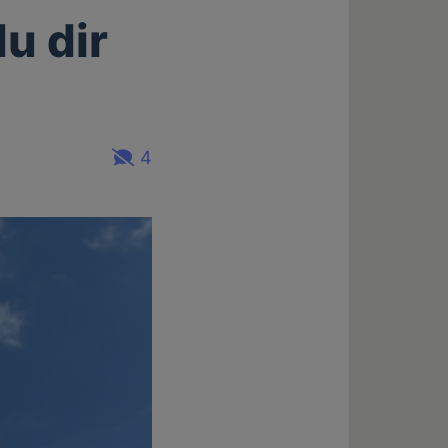
u dir
4