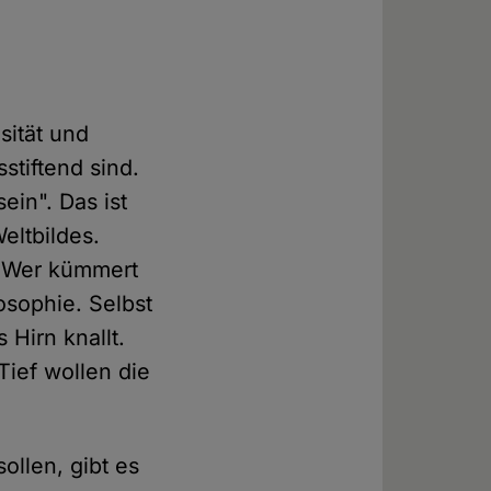
sität und
stiftend sind.
ein". Das ist
eltbildes.
. Wer kümmert
osophie. Selbst
 Hirn knallt.
ief wollen die
ollen, gibt es