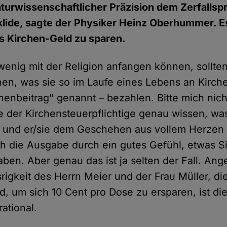
aturwissenschaftlicher Präzision dem Zerfallsp
klide, sagte der Physiker Heinz Oberhummer. E
s Kirchen-Geld zu sparen.
enig mit der Religion anfangen können, sollte
, was sie so im Laufe eines Lebens an Kirche
henbeitrag" genannt – bezahlen. Bitte mich nich
te der Kirchensteuerpflichtige genau wissen, w
rt und er/sie dem Geschehen aus vollem Herzen
ich die Ausgabe durch ein gutes Gefühl, etwas S
aben. Aber genau das ist ja selten der Fall. Ang
igkeit des Herrn Meier und der Frau Müller, die
nd, um sich 10 Cent pro Dose zu ersparen, ist di
rational.