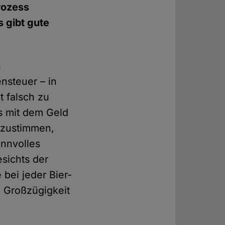
rozess
s gibt gute
n
nsteuer – in
t falsch zu
as mit dem Geld
 zustimmen,
innvolles
esichts der
 bei jeder Bier-
e Großzügigkeit