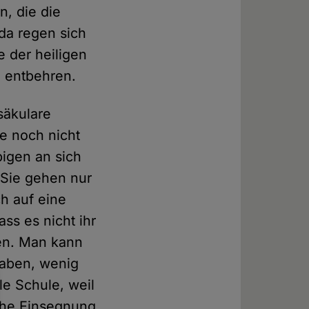
, die die
da regen sich
e der heiligen
 entbehren.
säkulare
e noch nicht
bigen an sich
 Sie gehen nur
h auf eine
ss es nicht ihr
len. Man kann
 haben, wenig
le Schule, weil
che Einsegnung