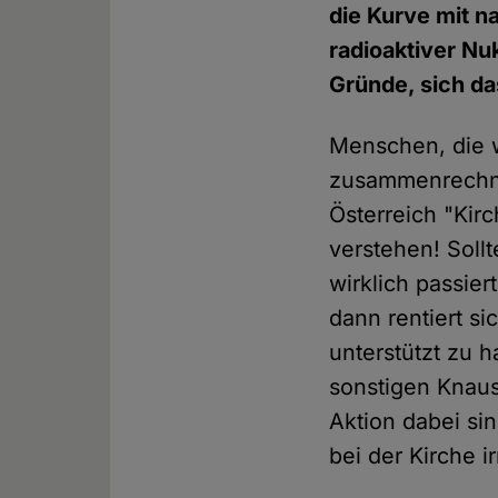
die Kurve mit n
radioaktiver Nu
Gründe, sich da
Menschen, die w
zusammenrechnen
Österreich "Kirc
verstehen! Soll
wirklich passie
dann rentiert s
unterstützt zu h
sonstigen Knausr
Aktion dabei si
bei der Kirche ir