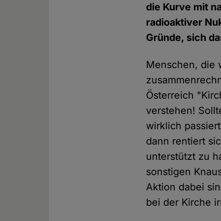
die Kurve mit n
radioaktiver Nu
Gründe, sich da
Menschen, die w
zusammenrechnen
Österreich "Kirc
verstehen! Soll
wirklich passie
dann rentiert s
unterstützt zu h
sonstigen Knausr
Aktion dabei si
bei der Kirche ir