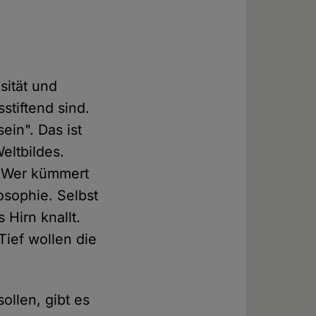
sität und
stiftend sind.
ein". Das ist
eltbildes.
. Wer kümmert
osophie. Selbst
 Hirn knallt.
ief wollen die
ollen, gibt es