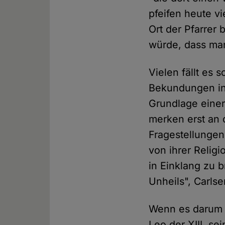
pfeifen heute v
Ort der Pfarrer
würde, dass man
Vielen fällt es 
Bekundungen in 
Grundlage einer
merken erst an 
Fragestellunge
von ihrer Relig
in Einklang zu b
Unheils", Carlse
Wenn es darum g
Leo der XIII. se