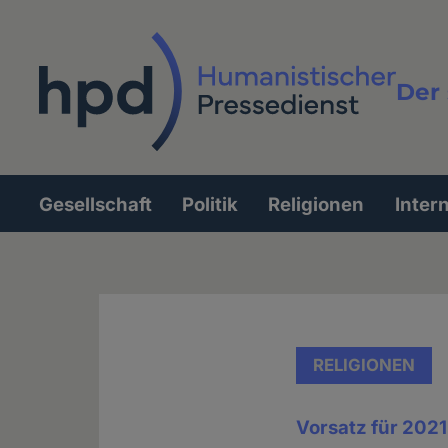
Direkt
zum
Inhalt
Der 
Vollt
Gesellschaft
Politik
Religionen
Inter
Hauptnavigation
RELIGIONEN
Vorsatz für 2021