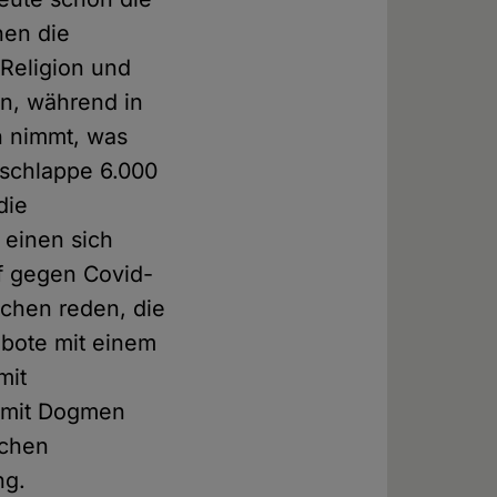
hen die
Religion und
an, während in
h nimmt, was
 schlappe 6.000
die
 einen sich
f gegen Covid-
schen reden, die
bote mit einem
mit
t mit Dogmen
ichen
ng.