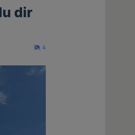
u dir
4