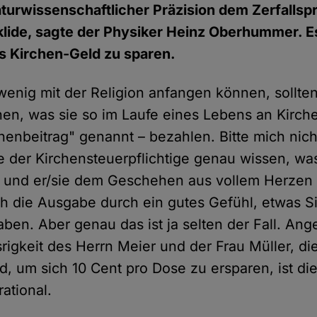
aturwissenschaftlicher Präzision dem Zerfallsp
klide, sagte der Physiker Heinz Oberhummer. E
s Kirchen-Geld zu sparen.
enig mit der Religion anfangen können, sollte
, was sie so im Laufe eines Lebens an Kirche
henbeitrag" genannt – bezahlen. Bitte mich nich
te der Kirchensteuerpflichtige genau wissen, w
rt und er/sie dem Geschehen aus vollem Herzen
ich die Ausgabe durch ein gutes Gefühl, etwas S
aben. Aber genau das ist ja selten der Fall. Ang
igkeit des Herrn Meier und der Frau Müller, die
nd, um sich 10 Cent pro Dose zu ersparen, ist di
rational.