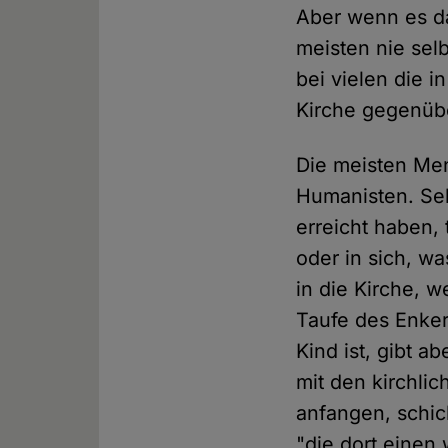
Aber wenn es da
meisten nie sel
bei vielen die i
Kirche gegenüb
Die meisten Me
Humanisten. Sel
erreicht haben,
oder in sich, w
in die Kirche, 
Taufe des Enker
Kind ist, gibt 
mit den kirchlic
anfangen, schic
"die dort einen