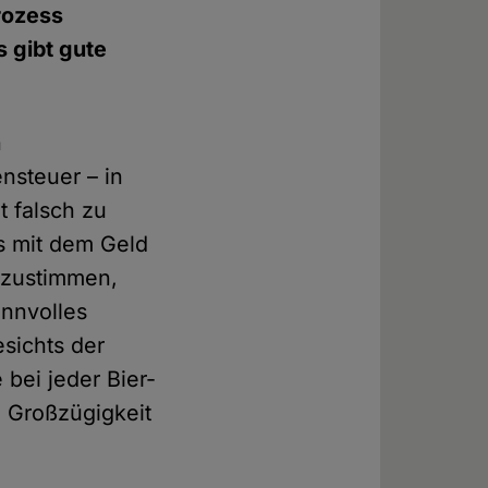
rozess
s gibt gute
n
nsteuer – in
t falsch zu
as mit dem Geld
 zustimmen,
innvolles
esichts der
 bei jeder Bier-
e Großzügigkeit