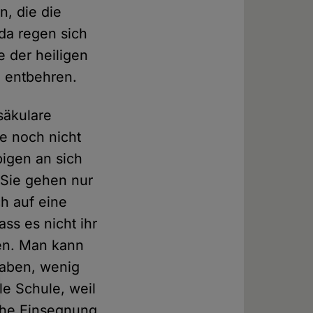
, die die
da regen sich
e der heiligen
 entbehren.
säkulare
e noch nicht
bigen an sich
 Sie gehen nur
h auf eine
ss es nicht ihr
len. Man kann
 haben, wenig
le Schule, weil
che Einsegnung