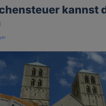
rchensteuer kannst d
n
yer