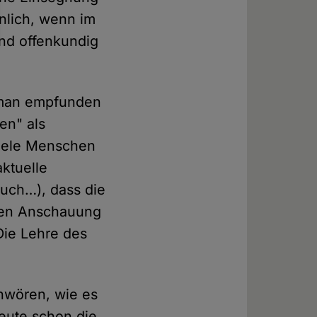
nlich, wenn im
nd offenkundig
nhuman empfunden
en" als
Viele Menschen
ktuelle
uch…), dass die
enen Anschauung
"Die Lehre des
hwören, wie es
heute schon die