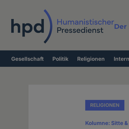
Direkt
zum
Inhalt
Der 
Vollt
Gesellschaft
Politik
Religionen
Inter
Hauptnavigation
RELIGIONEN
Kolumne: Sitte 