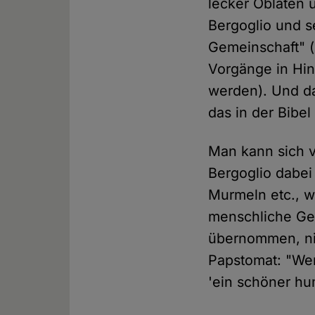
lecker Oblaten 
Bergoglio und se
Gemeinschaft" (
Vorgänge in Hin
werden). Und da 
das in der Bibel 
Man kann sich v
Bergoglio dabei
Murmeln etc., wi
menschliche Ges
übernommen, nic
Papstomat: "Wen
'ein schöner hum