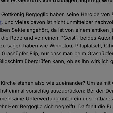
, wie es vielerorts von Gläubigen angeregt wird
 Gottkönig Bergoglio haben seine Herolde von
t
, und vieles davon ist nicht unmittelbar nachvo
lben Sekte angehört, da ist von einem antiken 
die Rede und von einem "Geist", beides Autorit
 zu sagen haben wie Winnetou, Pittiplatsch, Cth
r Grashüpfer Flip, nur dass man beim Grashüpfer
ildschirm überprüfen kann, ob es ihn wirklich g
Kirche stehen also wie zueinander? Um es mit 
hst einmal vorsichtig auszudrücken: Bei der Dem
emeinsame Unterwerfung unter ein unsichtbares
r Herr Bergoglio sich begreift). Da fehlt die Eu