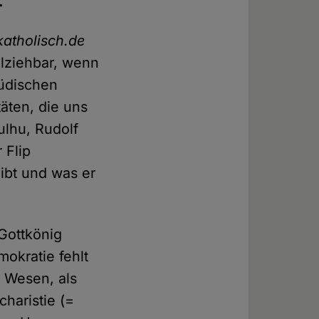
.
katholisch.de
llziehbar, wenn
jüdischen
äten, die uns
ulhu, Rudolf
 Flip
ibt und was er
Gottkönig
okratie fehlt
 Wesen, als
charistie (=