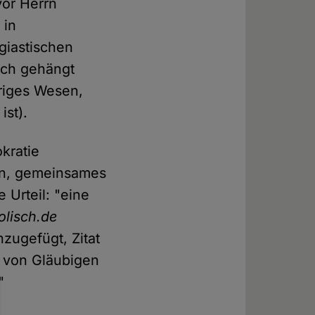
vor Herrn
 in
giastischen
och gehängt
eriges Wesen,
ist).
kratie
ien, gemeinsames
 Urteil: "eine
olisch.de
zugefügt, Zitat
t von Gläubigen
"