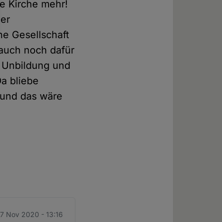
ne Kirche mehr!
her
he Gesellschaft
 auch noch dafür
d Unbildung und
Da bliebe
 und das wäre
27 Nov 2020 - 13:16