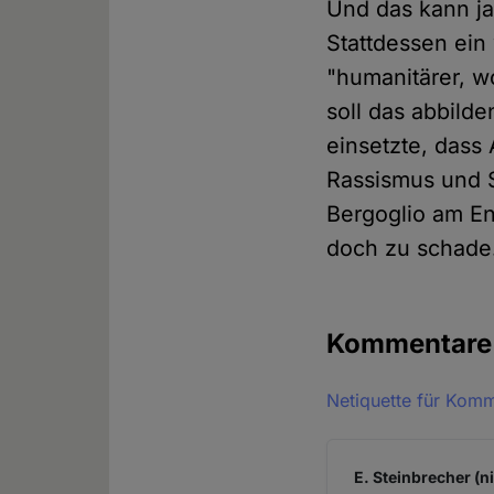
Und das kann ja
Stattdessen ein 
"humanitärer, w
soll das abbild
einsetzte, dass
Rassismus und S
Bergoglio am En
doch zu schade
Kommentar
Netiquette für Kom
E. Steinbrecher (n