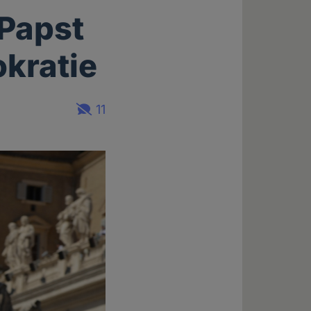
 Papst
kratie
11