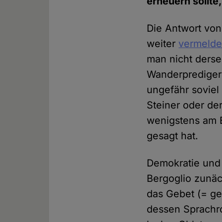
erneuern sollte
Die Antwort von
weiter
vermelde
man nicht derse
Wanderprediger 
ungefähr soviel
Steiner oder de
wenigstens am B
gesagt hat.
Demokratie und 
Bergoglio zunäc
das Gebet (= g
dessen Sprachroh