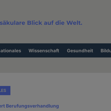
säkulare Blick auf die Welt.
extsuche
nationales
Wissenschaft
Gesundheit
Bild
LES
ert Berufungsverhandlung