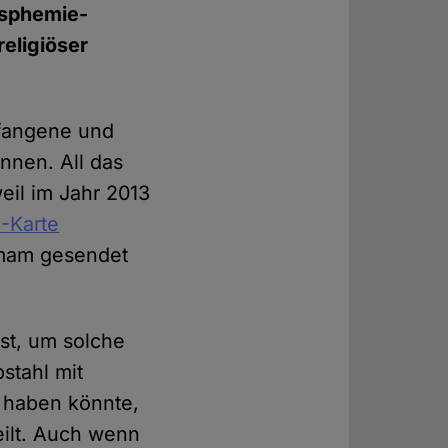
asphemie-
religiöser
efangene und
nnen. All das
eil im Jahr 2013
-Karte
Imam gesendet
st, um solche
stahl mit
n haben könnte,
eilt. Auch wenn