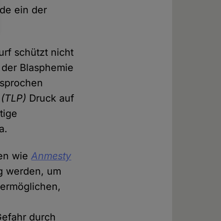
rde ein der
rf schützt nicht
 der Blasphemie
esprochen
 (TLP)
Druck auf
tige
a.
nen wie
Anmesty
ug werden, um
ermöglichen,
Gefahr durch