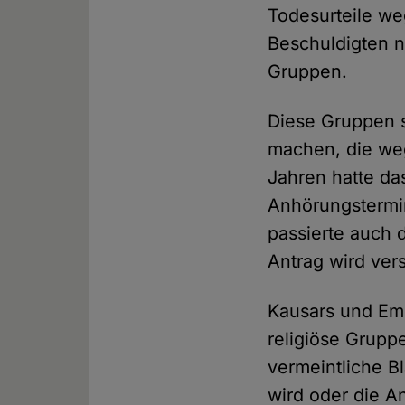
Todesurteile we
Beschuldigten n
Gruppen.
Diese Gruppen 
machen, die weg
Jahren hatte d
Anhörungstermi
passierte auch
Antrag wird ve
Kausars und Em
religiöse Gruppe
vermeintliche B
wird oder die A