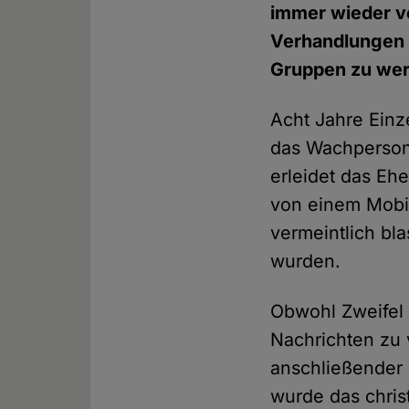
immer wieder ve
Verhandlungen ü
Gruppen zu we
Acht Jahre Ein
das Wachpersona
erleidet das Eh
von einem Mobil
vermeintlich bl
wurden.
Obwohl Zweifel 
Nachrichten zu 
anschließender 
wurde das chris