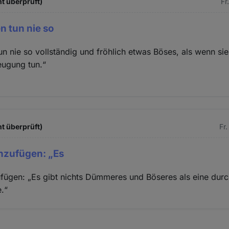
ht überprüft)
Fr
 tun nie so
n nie so vollständig und fröhlich etwas Böses, als wenn sie
eugung tun.“
ht überprüft)
Fr
nzufügen: „Es
fügen: „Es gibt nichts Dümmeres und Böseres als eine durc
.“