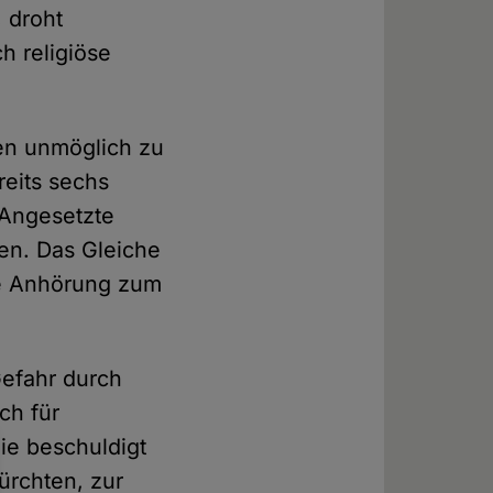
 droht
h religiöse
en unmöglich zu
eits sechs
 Angesetzte
n. Das Gleiche
Die Anhörung zum
Gefahr durch
ch für
ie beschuldigt
ürchten, zur