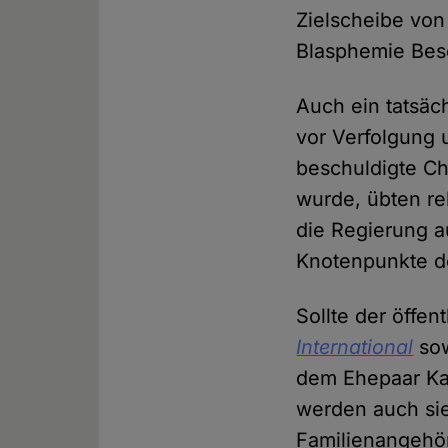
Zielscheibe von
Blasphemie Bes
Auch ein tatsäc
vor Verfolgung
beschuldigte Ch
wurde, übten r
die Regierung a
Knotenpunkte de
Sollte der öffe
International
sow
dem Ehepaar Ka
werden auch sie
Familienangehör