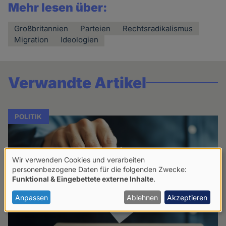
Mehr lesen über:
Großbritannien
Parteien
Rechtsradikalismus
Migration
Ideologien
Verwandte Artikel
POLITIK
Wir verwenden Cookies und verarbeiten
Verwendung
personenbezogene Daten für die folgenden Zwecke:
Funktional & Eingebettete externe Inhalte
.
von
personenbezogenen
Anpassen
Ablehnen
Akzeptieren
Daten