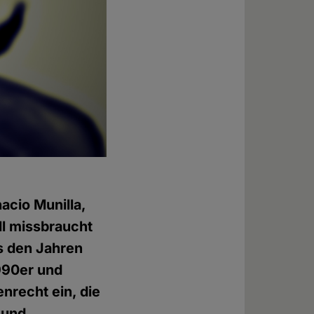
acio Munilla,
ll missbraucht
s den Jahren
1990er und
nrecht ein, die
 und