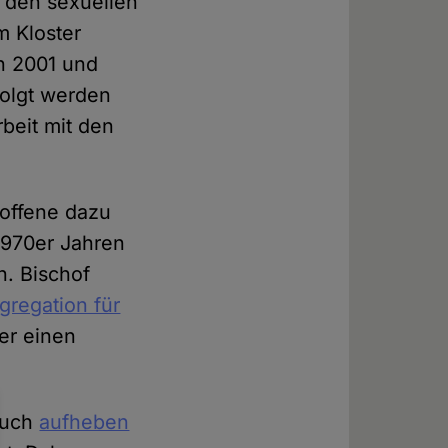
r den sexuellen
m Kloster
n 2001 und
folgt werden
beit mit den
roffene dazu
1970er Jahren
n. Bischof
gregation für
ter einen
auch
aufheben