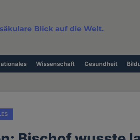
säkulare Blick auf die Welt.
extsuche
nationales
Wissenschaft
Gesundheit
Bild
LES
n: Bischof wusste l