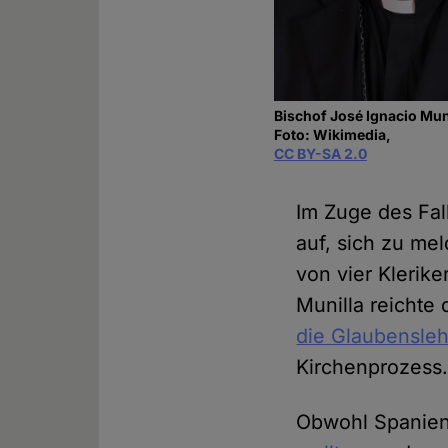
Bischof José Ignacio Muni
Foto: Wikimedia,
CC BY-SA 2.0
Im Zuge des Fal
auf, sich zu me
von vier Klerik
Munilla reichte
die Glaubensle
Kirchenprozess
Obwohl Spanien