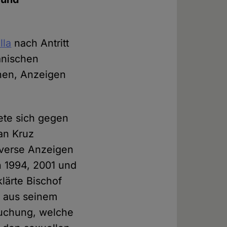
lla
nach Antritt
anischen
nen, Anzeigen
ete sich gegen
an Kruz
iverse Anzeigen
 1994, 2001 und
klärte Bischof
s aus seinem
suchung, welche