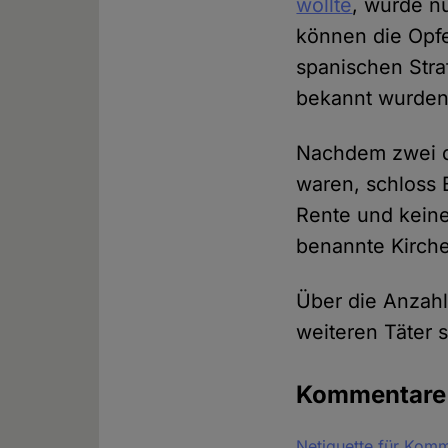
wollte
, wurde nu
können die Opfe
spanischen Str
bekannt wurden
Nachdem zwei de
waren, schloss B
Rente und keine
benannte Kirche
Über die Anzahl
weiteren Täter 
Kommentar
Netiquette für Kom