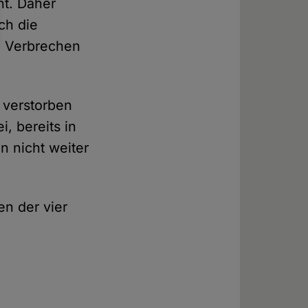
ht. Daher
ch die
e Verbrechen
 verstorben
i, bereits in
n nicht weiter
en der vier