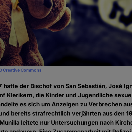
0 Creative Commons
17 hatte der Bischof von San Sebastián, José Ign
nf Klerikern, die Kinder und Jugendliche sexue
handelte es sich um Anzeigen zu Verbrechen au
nd bereits strafrechtlich verjährten aus den 
Munilla leitete nur Untersuchungen nach Kirche
eute andauern. Eine Zusammenarbeit mit Polizei