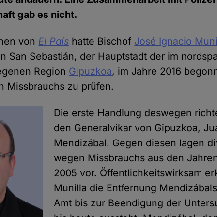
aft gab es nicht.
onen von
El País
hatte Bischof
José Ignacio Muni
in San Sebastián, der Hauptstadt der im nordsp
legenen Region
Gipuzkoa
, im Jahre 2016 begon
n Missbrauchs zu prüfen.
Die erste Handlung deswegen richt
den Generalvikar von Gipuzkoa, Ju
Mendizábal. Gegen diesen lagen d
wegen Missbrauchs aus den Jahren
2005 vor. Öffentlichkeitswirksam er
Munilla die Entfernung Mendizábal
Amt bis zur Beendigung der Unter