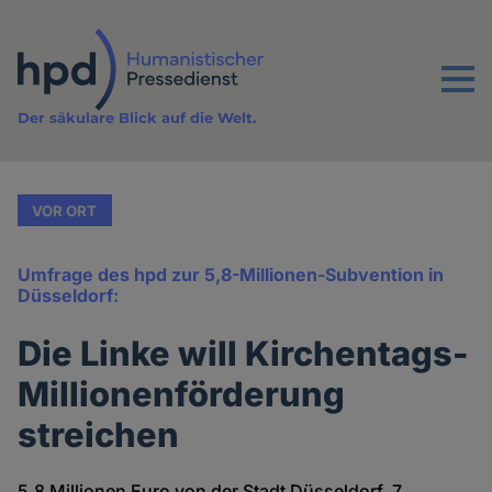
Direkt
zum
Inhalt
Menu
Der säkulare Blick auf die Welt.
VOR ORT
Umfrage des hpd zur 5,8-Millionen-Subvention in
Düsseldorf:
Die Linke will Kirchentags-
Millionenförderung
streichen
5,8 Millionen Euro von der Stadt Düsseldorf, 7