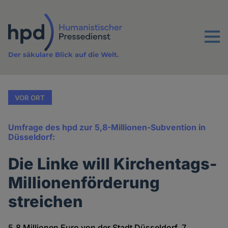
Direkt
zum
Inhalt
Menu
Der säkulare Blick auf die Welt.
VOR ORT
Umfrage des hpd zur 5,8-Millionen-Subvention in
Düsseldorf:
Die Linke will Kirchentags-
Millionenförderung
streichen
5,8 Millionen Euro von der Stadt Düsseldorf, 7