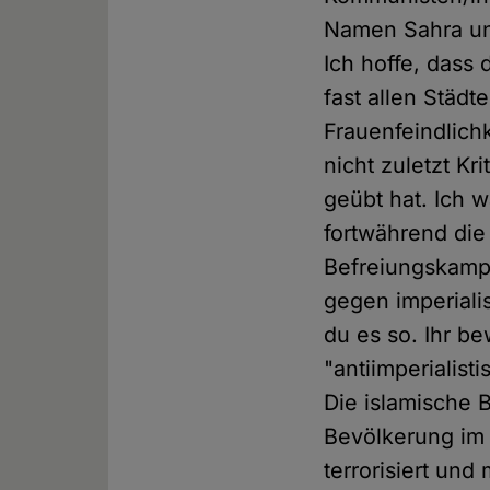
Namen Sahra un
Ich hoffe, dass 
fast allen Städ
Frauenfeindlich
nicht zuletzt Kr
geübt hat. Ich 
fortwährend di
Befreiungskamp
gegen imperialis
du es so. Ihr be
"antiimperialisti
Die islamische 
Bevölkerung im
terrorisiert un