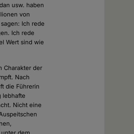
udan usw. haben
lionen von
 sagen: Ich rede
en. Ich rede
el Wert sind wie
n Charakter der
ämpft. Nach
t die Führerin
 lebhafte
ht. Nicht eine
 Auspeitschen
nnen,
s unter dem