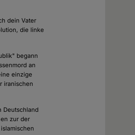
h dein Vater
ution, die linke
publik" begann
Massenmord an
ine einzige
r iranischen
in Deutschland
nen zur der
 islamischen