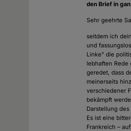
den Brief in ga
Sehr geehrte S
seitdem ich dei
und fassungslos
Linke" die polit
lebhaften Rede 
geredet, dass d
meinerseits hin
verschiedener F
bekämpft werde
Darstellung des 
Es ist eine bitt
Frankreich – au