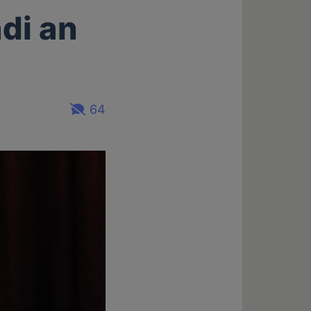
di an
64