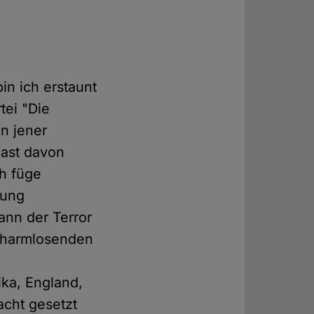
in ich erstaunt
tei "Die
in jener
hast davon
ch füge
hung
ann der Terror
erharmlosenden
ika, England,
acht gesetzt