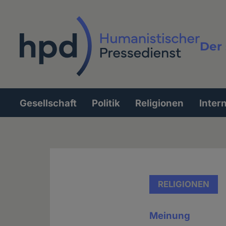
Direkt
zum
Inhalt
Der 
Vollt
Gesellschaft
Politik
Religionen
Inter
Hauptnavigation
RELIGIONEN
Meinung