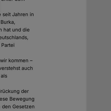
e seit Jahren in
 Burka,
n hat und die
Deutschlands,
 Partei
 wir kommen –
 verstehst auch
 als
drückung der
Diese Bewegung
ch den Gesetzen