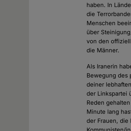
haben. In Lände
die Terrorband
Menschen beeint
über Steinigung
von den offizie
die Männer.
Als Iranerin ha
Bewegung des po
deiner lebhafte
der Linkspartei
Reden gehalten 
Minute lang has
der Frauen, die
Kommunisten/inn