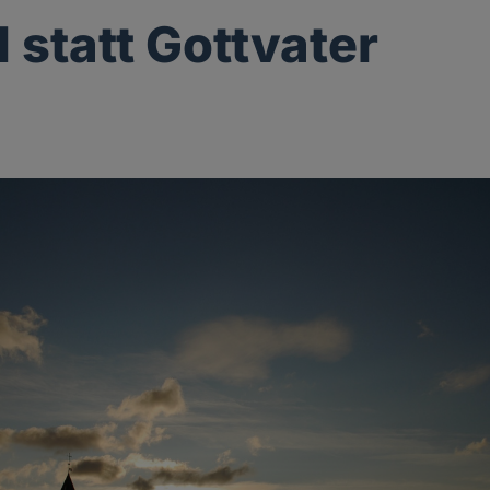
l statt Gottvater
g