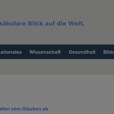
säkulare Blick auf die Welt.
extsuche
nationales
Wissenschaft
Gesundheit
Bild
fallen vom Glauben ab