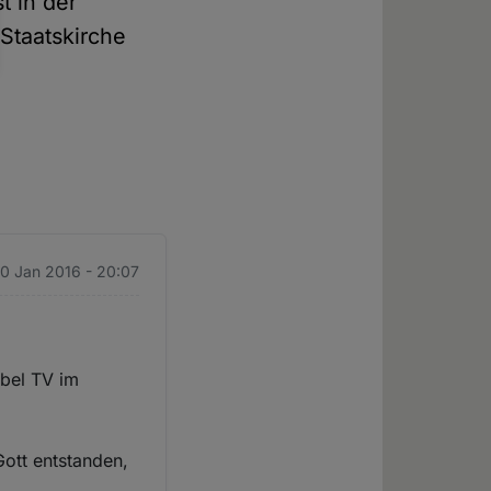
t in der
 Staatskirche
20 Jan 2016 - 20:07
ibel TV im
Gott entstanden,