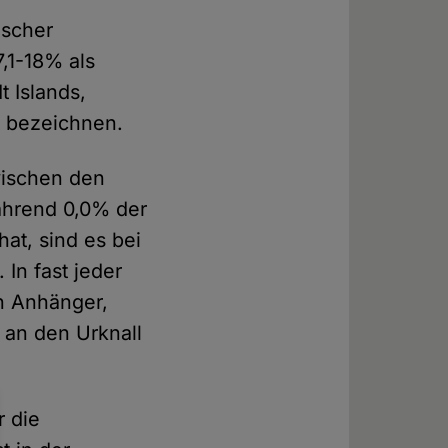
ischer
7,1-18% als
t Islands,
t bezeichnen.
wischen den
ährend 0,0% der
hat, sind es bei
In fast jeder
en Anhänger,
 an den Urknall
r die