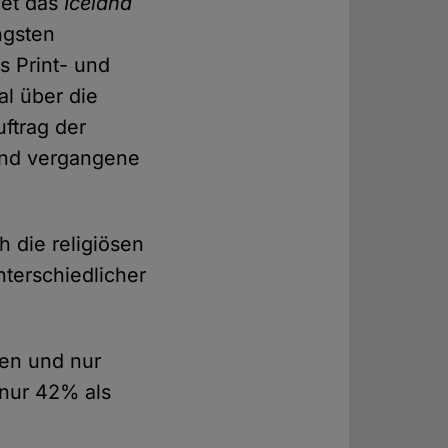
det das
Iceland
üngsten
s Print- und
l über die
ftrag der
und vergangene
h die religiösen
terschiedlicher
nen und nur
 nur 42% als