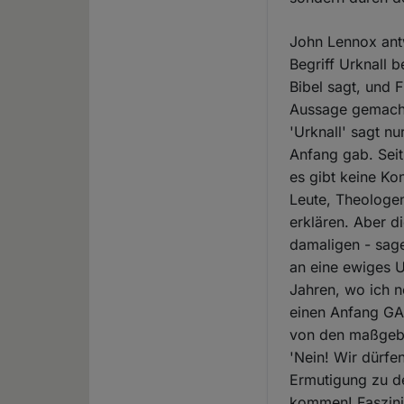
John Lennox antw
Begriff Urknall 
Bibel sagt, und 
Aussage gemacht 
'Urknall' sagt n
Anfang gab. Seit
es gibt keine Ko
Leute, Theologen
erklären. Aber d
damaligen - sage
an eine ewiges U
Jahren, wo ich n
einen Anfang GA
von den maßgebe
'Nein! Wir dürfe
Ermutigung zu d
kommen! Faszinie