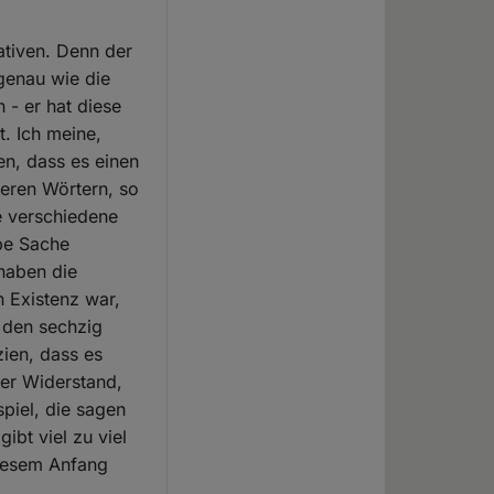
ativen. Denn der
 genau wie die
 - er hat diese
t. Ich meine,
en, dass es einen
deren Wörtern, so
ie verschiedene
lbe Sache
 haben die
n Existenz war,
n den sechzig
zien, dass es
er Widerstand,
piel, die sagen
ibt viel zu viel
diesem Anfang