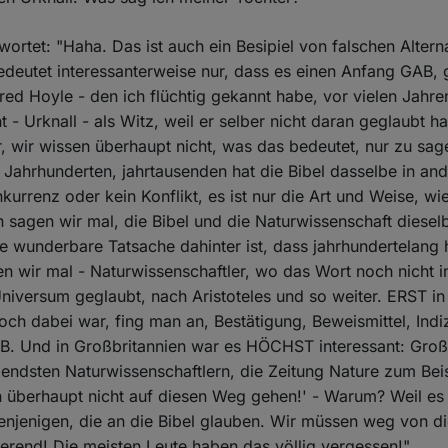
ortet: "Haha. Das ist auch ein Besipiel von falschen Altern
bedeutet interessanterweise nur, dass es einen Anfang GAB,
Fred Hoyle - den ich flüchtig gekannt habe, vor vielen Jahren
- Urknall - als Witz, weil er selber nicht daran geglaubt ha
ur, wir wissen überhaupt nicht, was das bedeutet, nur zu sag
 Jahrhunderten, jahrtausenden hat die Bibel dasselbe in an
nkurrenz oder kein Konflikt, es ist nur die Art und Weise, w
 sagen wir mal, die Bibel und die Naturwissenschaft diese
ie wunderbare Tatsache dahinter ist, dass jahrhundertelang
n wir mal - Naturwissenschaftler, wo das Wort noch nicht i
niversum geglaubt, nach Aristoteles und so weiter. ERST i
och dabei war, fing man an, Bestätigung, Beweismittel, Indi
B. Und in Großbritannien war es HÖCHST interessant: Groß
ndsten Naturwissenschaftlern, die Zeitung Nature zum Beis
n überhaupt nicht auf diesen Weg gehen!' - Warum? Weil es g
enjenigen, die an die Bibel glauben. Wir müssen weg von 
rend! Die meisten Leute haben das völlig vergessen!"