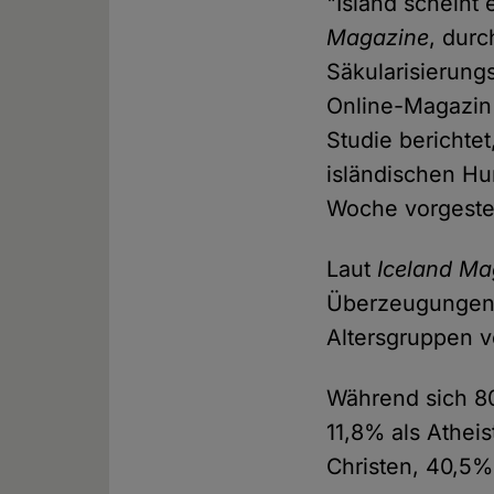
"Island scheint
Magazine
, durc
Säkularisierung
Online-Magazin 
Studie berichte
isländischen H
Woche vorgestel
Laut
Iceland Ma
Überzeugungen 
Altersgruppen v
Während sich 80
11,8% als Athei
Christen, 40,5%