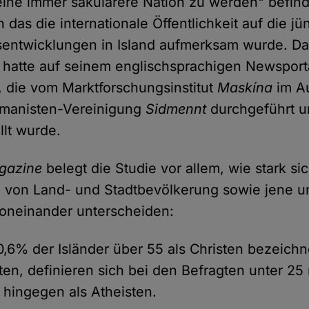
 eine immer säkularere Nation zu werden" befin
h das die internationale Öffentlichkeit auf die j
sentwicklungen in Island aufmerksam wurde. Da
hatte auf seinem englischsprachigen Newsporta
t, die vom Marktforschungsinstitut
Maskína
im Au
umanisten-Vereinigung
Sidmennt
durchgeführt 
lt wurde.
gazine
belegt die Studie vor allem, wie stark sic
von Land- und Stadtbevölkerung sowie jene un
oneinander unterscheiden:
,6% der Isländer über 55 als Christen bezeich
sten, definieren sich bei den Befragten unter 25
 hingegen als Atheisten.