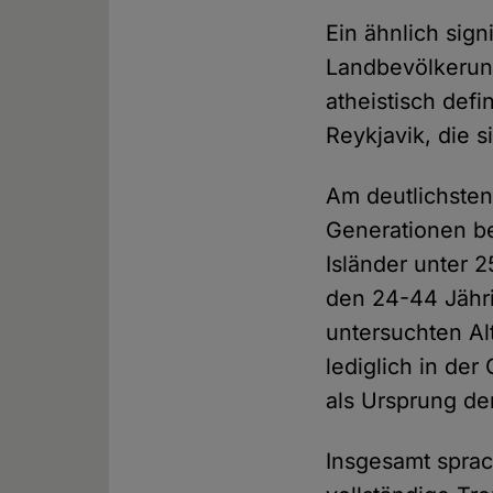
Ein ähnlich sign
Landbevölkerung
atheistisch def
Reykjavik, die 
Am deutlichsten
Generationen be
Isländer unter 2
den 24-44 Jähri
untersuchten Al
lediglich in de
als Ursprung de
Insgesamt sprac