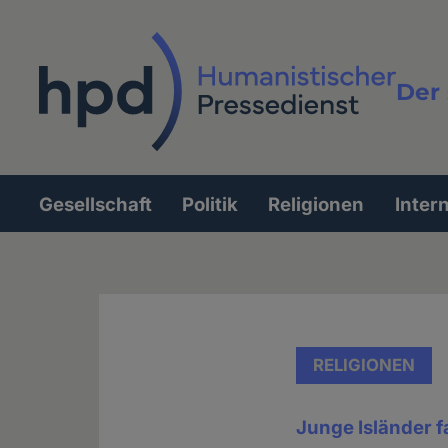
Direkt
zum
Inhalt
Der 
Vollt
Gesellschaft
Politik
Religionen
Inter
Hauptnavigation
RELIGIONEN
Junge Isländer 