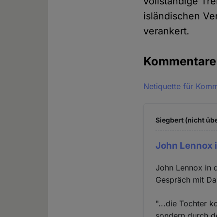
vollständige Tr
isländischen Ve
verankert.
Kommentar
Netiquette für Kom
Siegbert (nicht üb
John Lennox 
John Lennox in 
Gespräch mit Dan
"...die Tochter 
sondern durch de