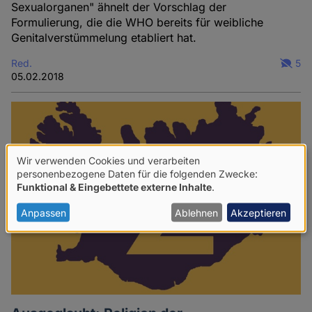
Sexualorganen" ähnelt der Vorschlag der
Formulierung, die die WHO bereits für weibliche
Genitalverstümmelung etabliert hat.
Red.
5
05.02.2018
Wir verwenden Cookies und verarbeiten
Verwendung
personenbezogene Daten für die folgenden Zwecke:
Funktional & Eingebettete externe Inhalte
.
von
personenbezogenen
Anpassen
Ablehnen
Akzeptieren
Daten
und
Cookies