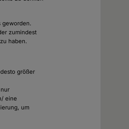
s geworden.
der zumindest
 zu haben.
, desto größer
 nur
n/ eine
ierung, um