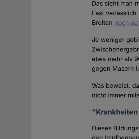
Das sieht man m
Fast verlässlic
Breiten
noch auf
Je weniger gebi
Zwischenergebn
etwa mehr als 9
gegen Masern im
Was beweist, da
nicht immer mi
"Krankheiten 
Dieses Bildungs-
den Impfgegnern