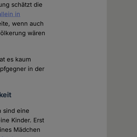
ung schätzt die
allein in
eite, wenn auch
evölkerung wären
hat es kaum
pfgegner in der
keit
 sind eine
eine Kinder. Erst
leines Mädchen