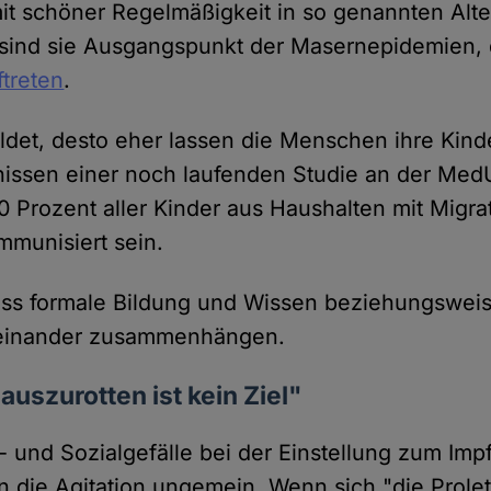
it schöner Regelmäßigkeit in so genannten Alte
h sind sie Ausgangspunkt der Masernepidemien, 
treten
.
ldet, desto eher lassen die Menschen ihre Kind
issen einer noch laufenden Studie an der MedU
0 Prozent aller Kinder aus Haushalten mit Migra
munisiert sein.
ss formale Bildung und Wissen beziehungsweise
teinander zusammenhängen.
auszurotten ist kein Ziel"
 und Sozialgefälle bei der Einstellung zum Impf
 die Agitation ungemein. Wenn sich "die Prole