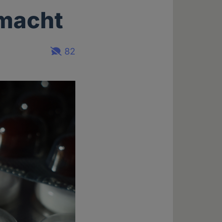
 macht
82