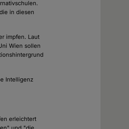
rnativschulen.
die in diesen
er impfen. Laut
ni Wien sollen
tionshintergrund
 Intelligenz
en erleichtert
ten" und "die