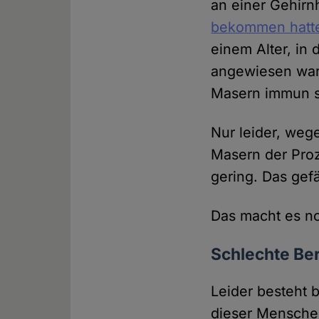
an einer Gehirn
bekommen hatt
einem Alter, in
angewiesen war
Masern immun s
Nur leider, weg
Masern der Proz
gering. Das ge
Das macht es no
Schlechte Be
Leider besteht 
dieser Menschen