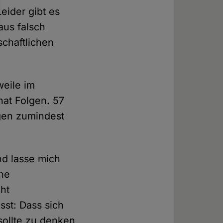
eider gibt es
aus falsch
schaftlichen
weile im
at Folgen. 57
gen zumindest
nd lasse mich
ine
ht
sst: Dass sich
 sollte zu denken