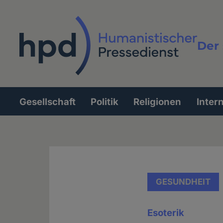
Direkt
zum
Inhalt
Der 
Vollt
Gesellschaft
Politik
Religionen
Inter
Hauptnavigation
GESUNDHEIT
Esoterik