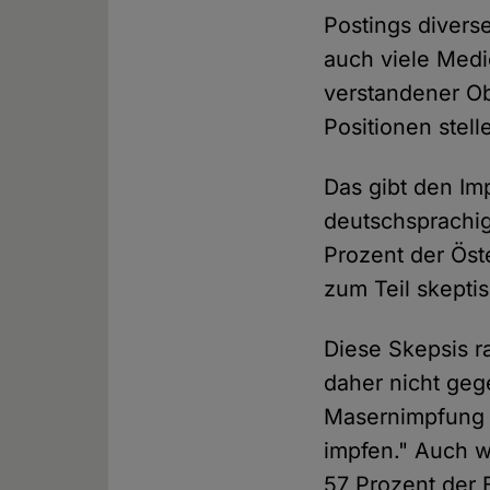
Postings divers
auch viele Medi
verstandener Obj
Positionen stell
Das gibt den Im
deutschsprachi
Prozent der Öst
zum Teil skepti
Diese Skepsis r
daher nicht geg
Masernimpfung A
impfen." Auch w
57 Prozent der B