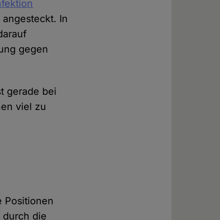
nfektion
 angesteckt. In
darauf
bung gegen
t gerade bei
en viel zu
e Positionen
t durch die