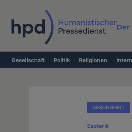
Direkt
zum
Inhalt
Der 
Vollt
Gesellschaft
Politik
Religionen
Inter
Hauptnavigation
GESUNDHEIT
Esoterik