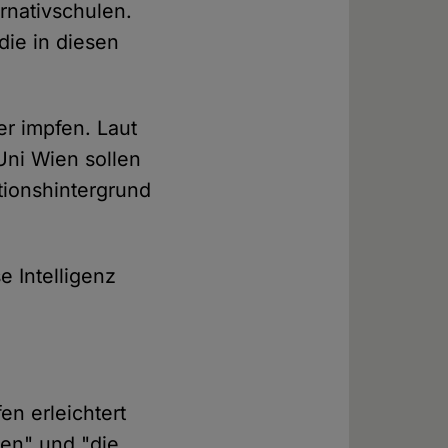
rnativschulen.
die in diesen
er impfen. Laut
ni Wien sollen
tionshintergrund
 Intelligenz
en erleichtert
ten" und "die