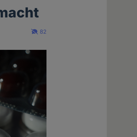
 macht
82