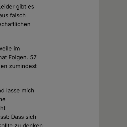
eider gibt es
aus falsch
schaftlichen
weile im
at Folgen. 57
gen zumindest
nd lasse mich
ine
ht
sst: Dass sich
 sollte zu denken