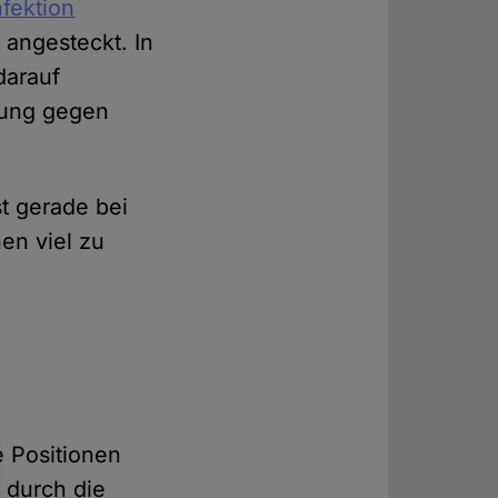
nfektion
 angesteckt. In
darauf
bung gegen
t gerade bei
en viel zu
e Positionen
t durch die