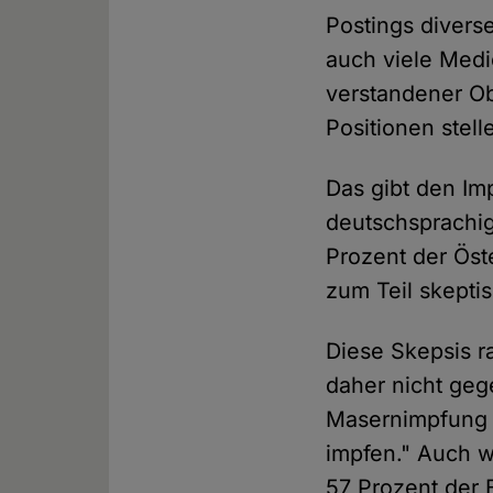
Postings divers
auch viele Medi
verstandener Obj
Positionen stell
Das gibt den Im
deutschsprachi
Prozent der Öst
zum Teil skepti
Diese Skepsis r
daher nicht geg
Masernimpfung A
impfen." Auch w
57 Prozent der B