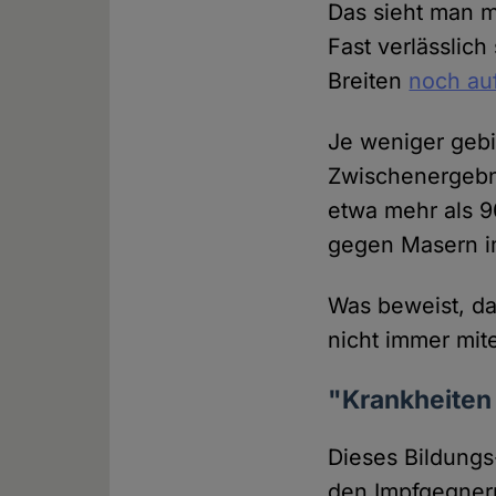
Das sieht man m
Fast verlässlic
Breiten
noch auf
Je weniger gebi
Zwischenergebn
etwa mehr als 9
gegen Masern im
Was beweist, da
nicht immer mi
"Krankheiten 
Dieses Bildungs-
den Impfgegnern