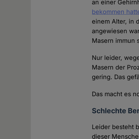
an einer Gehirn
bekommen hatt
einem Alter, in
angewiesen war
Masern immun s
Nur leider, weg
Masern der Proz
gering. Das ge
Das macht es no
Schlechte Be
Leider besteht 
dieser Menschen