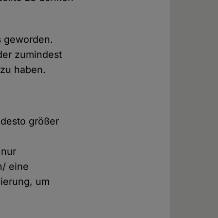
s geworden.
der zumindest
 zu haben.
, desto größer
 nur
n/ eine
ierung, um