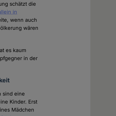
ung schätzt die
allein in
eite, wenn auch
evölkerung wären
hat es kaum
pfgegner in der
keit
 sind eine
eine Kinder. Erst
leines Mädchen