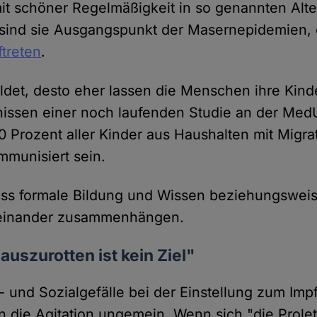
it schöner Regelmäßigkeit in so genannten Alte
h sind sie Ausgangspunkt der Masernepidemien, 
treten
.
ldet, desto eher lassen die Menschen ihre Kind
issen einer noch laufenden Studie an der MedU
0 Prozent aller Kinder aus Haushalten mit Migra
munisiert sein.
ss formale Bildung und Wissen beziehungsweise
teinander zusammenhängen.
auszurotten ist kein Ziel"
 und Sozialgefälle bei der Einstellung zum Impf
 die Agitation ungemein. Wenn sich "die Prole