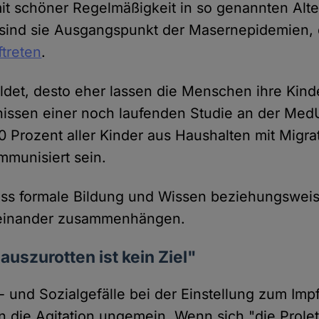
it schöner Regelmäßigkeit in so genannten Alte
h sind sie Ausgangspunkt der Masernepidemien, 
treten
.
ldet, desto eher lassen die Menschen ihre Kind
issen einer noch laufenden Studie an der MedU
0 Prozent aller Kinder aus Haushalten mit Migra
munisiert sein.
ss formale Bildung und Wissen beziehungsweise
teinander zusammenhängen.
auszurotten ist kein Ziel"
 und Sozialgefälle bei der Einstellung zum Impf
 die Agitation ungemein. Wenn sich "die Prole