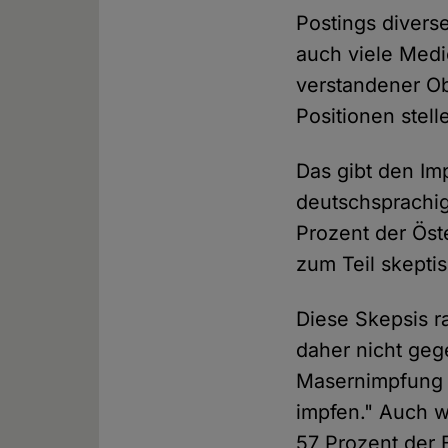
Postings divers
auch viele Medi
verstandener Obj
Positionen stell
Das gibt den Im
deutschsprachi
Prozent der Öst
zum Teil skepti
Diese Skepsis r
daher nicht geg
Masernimpfung A
impfen." Auch w
57 Prozent der B