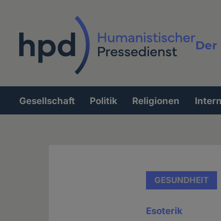
Direkt
zum
Inhalt
Der 
Vollt
Gesellschaft
Politik
Religionen
Inter
Hauptnavigation
GESUNDHEIT
Esoterik