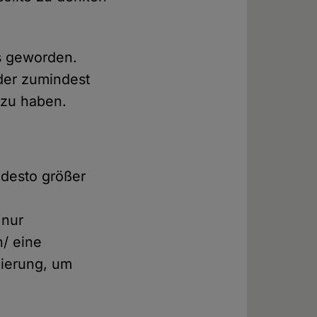
s geworden.
der zumindest
 zu haben.
, desto größer
 nur
n/ eine
ierung, um