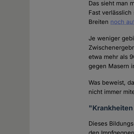
Das sieht man m
Fast verlässlic
Breiten
noch auf
Je weniger gebi
Zwischenergebn
etwa mehr als 9
gegen Masern im
Was beweist, da
nicht immer mi
"Krankheiten 
Dieses Bildungs-
den Impfgegnern