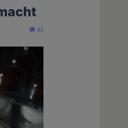
 macht
82