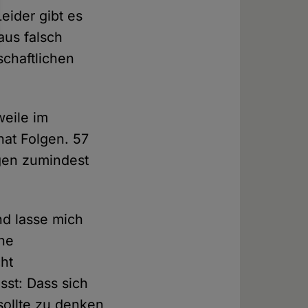
eider gibt es
aus falsch
schaftlichen
weile im
at Folgen. 57
gen zumindest
nd lasse mich
ine
ht
sst: Dass sich
 sollte zu denken