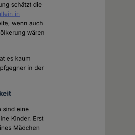
ung schätzt die
allein in
eite, wenn auch
evölkerung wären
hat es kaum
pfgegner in der
keit
 sind eine
eine Kinder. Erst
leines Mädchen