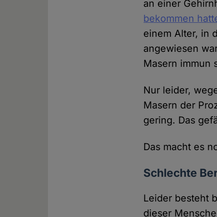
an einer Gehirn
bekommen hatt
einem Alter, in
angewiesen war
Masern immun s
Nur leider, weg
Masern der Proz
gering. Das ge
Das macht es no
Schlechte Be
Leider besteht 
dieser Menschen