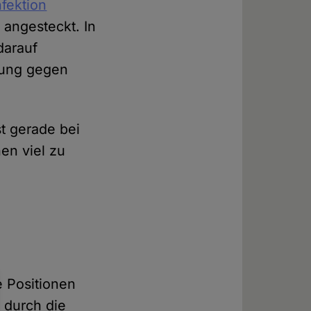
nfektion
 angesteckt. In
darauf
bung gegen
t gerade bei
en viel zu
e Positionen
t durch die