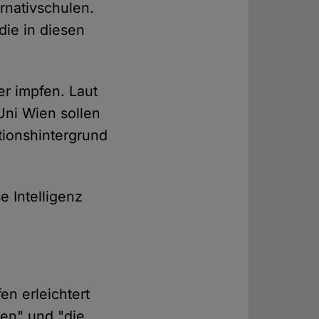
rnativschulen.
die in diesen
er impfen. Laut
ni Wien sollen
tionshintergrund
 Intelligenz
en erleichtert
ten" und "die