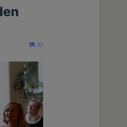
den
22