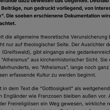
Befunde dazu bewiesen das Gegenteil. Deshalb 
 Beiträge, nun gedruckt vorliegend, von Interes
e". Die soeben erschienene Dokumentation wir
achtet.
lt die allgemeine theoretische Verunsicherun
ht nur auf theologischer Seite. Der Ausrichter 
(Greifswald), gibt eingangs eine gedankenreic
Atheismus" aus kirchenhistorischer Sicht. Sie 
Jahrhunderts, wo "Atheismus", lange noch ganz
sen erfassende Kultur zu werden beginnt.
 in dem Text die "Gottlosigkeit" als weitgehen
 Engländer wie Franzosen bleiben außen vor. 
r Freireligiösen ein Weg gewesen, wirkliche re