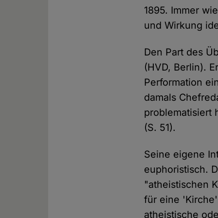
1895. Immer wie
und Wirkung ide
Den Part des Ü
(HVD, Berlin). E
Performation ein
damals Chefred
problematisiert
(S. 51).
Seine eigene In
euphoristisch. D
"atheistischen K
für eine 'Kirch
atheistische od