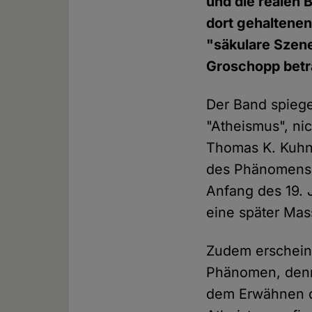
und die realen 
dort gehaltenen
"säkulare Szen
Groschopp betr
Der Band spiege
"Atheismus", nic
Thomas K. Kuhn 
des Phänomens "
Anfang des 19. 
eine später Mas
Zudem erscheint
Phänomen, denn
dem Erwähnen de