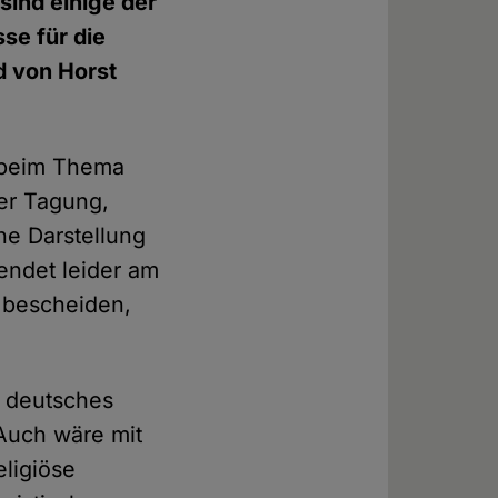
sind einige der
se für die
d von Horst
g beim Thema
der Tagung,
he Darstellung
endet leider am
 bescheiden,
d deutsches
Auch wäre mit
ligiöse