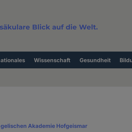
säkulare Blick auf die Welt.
extsuche
nationales
Wissenschaft
Gesundheit
Bild
ngelischen Akademie Hofgeismar