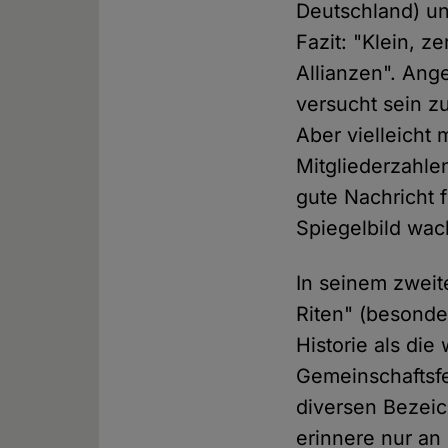
Deutschland) und
Fazit: "Klein, z
Allianzen". Ang
versucht sein z
Aber vielleicht
Mitgliederzahle
gute Nachricht 
Spiegelbild wac
In seinem zweite
Riten" (besonde
Historie als di
Gemeinschaftsfe
diversen Bezei
erinnere nur an