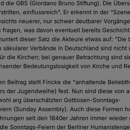
 die GBS (Giordano Bruno Stiftung). Die Übersch
erstritten, einflussreich". Er erkennt in der "Szen
esichts neuerer, nur schwer deutbarer Vorgäng
u fragen, was davon eventuell bereits Geschicht
 muntert dieser Satz die Akteure etwas auf: "Di
n säkularer Verbände in Deutschland sind nicht
für die Kirchen; bei genauer Betrachtung sind si
hsender Bedeutungslosigkeit von Kirche und Rel
n Beitrag stellt Fincke die "anhaltende Beliebth
rs der Jugendweihe) fest. Nun sind diese von a
e wohl arg überschätzten Gottlosen-Sonntags-
iern (Sunday Assembly). Auch diese Formen ha
chnungen seit den 1840er Jahren immer wieder 
 die Sonntags-Feiern der Berliner Humanisten