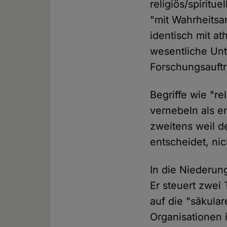
religiös/spiritue
"mit Wahrheitsan
identisch mit at
wesentliche Unt
Forschungsauftr
Begriffe wie "r
vernebeln als en
zweitens weil d
entscheidet, nic
In die Niederun
Er steuert zwei 
auf die "säkula
Organisationen