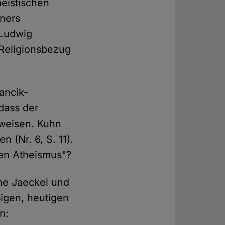
heistischen
ners
 Ludwig
 Religionsbezug
ancik-
 dass der
beweisen. Kuhn
 (Nr. 6, S. 11).
uen Atheismus"?
ne Jaeckel und
sigen, heutigen
n: