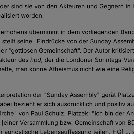
der sind sie von den Akteuren und Gegnern in 
alisiert worden.
berhöhens übernimmt in dem vorliegenden Band 
r stellt seine "Eindrücke von der Sunday Assemb
er "gottlosen Gemeinschaft". Der Autor kritisier
akteur des
hpd
, der die Londoner Sonntags-Ver
 hatte, man könne Atheismus nicht wie eine Reli
terpretation der "Sunday Assembly" gerät Platz
abei bezieht er sich ausdrücklich und positiv au
irche" von Paul Schulz. Platzek: "Ich bin der An
e' [einer Versammlung bzw. Gemeinschaft von Bü
er agnostische Lebensauffassung teilen, HG] … 