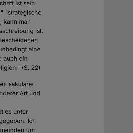
rift ist sein
e" "strategische
e, kann man
sschreibung ist.
e bescheidenen
 unbedingt eine
e auch ein
igion." (S. 22)
eit säkularer
nderer Art und
t es unter
gegeben. Ich
gemeinden um