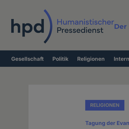
Direkt
zum
Inhalt
Der 
Vollt
Gesellschaft
Politik
Religionen
Inter
Hauptnavigation
RELIGIONEN
Tagung der Eva