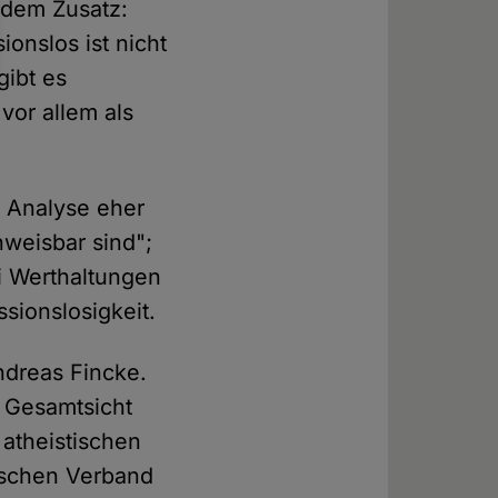
it dem Zusatz:
ionslos ist nicht
gibt es
vor allem als
e Analyse eher
hweisbar sind";
i Werthaltungen
sionslosigkeit.
ndreas Fincke.
r Gesamtsicht
 atheistischen
ischen Verband