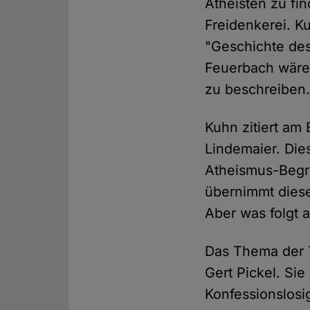
Atheisten zu fin
Freidenkerei. 
"Geschichte de
Feuerbach wäre 
zu beschreiben
Kuhn zitiert am
Lindemaier. Dies
Atheismus-Begrif
übernimmt diese
Aber was folgt 
Das Thema der 
Gert Pickel. Sie
Konfessionslosi