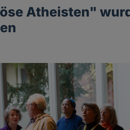
iöse Atheisten" wur
den