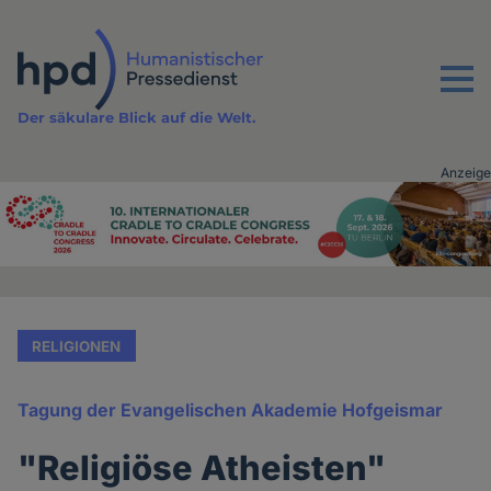
Direkt
zum
Inhalt
Menu
Der säkulare Blick auf die Welt.
Anzeige
Advertising
vor
Inhalt
RELIGIONEN
Tagung der Evangelischen Akademie Hofgeismar
"Religiöse Atheisten"