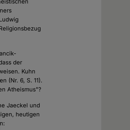
heistischen
ners
 Ludwig
 Religionsbezug
ancik-
 dass der
beweisen. Kuhn
 (Nr. 6, S. 11).
uen Atheismus"?
ne Jaeckel und
sigen, heutigen
n: