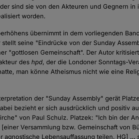
der sind sie von den Akteuren und Gegnern in 
alisiert worden.
berhöhens übernimmt in dem vorliegenden Band 
r stellt seine "Eindrücke von der Sunday Assemb
er "gottlosen Gemeinschaft". Der Autor kritisier
akteur des
hpd
, der die Londoner Sonntags-Ver
 hatte, man könne Atheismus nicht wie eine Reli
terpretation der "Sunday Assembly" gerät Platz
abei bezieht er sich ausdrücklich und positiv au
irche" von Paul Schulz. Platzek: "Ich bin der An
e' [einer Versammlung bzw. Gemeinschaft von Bü
er agnostische Lebensauffassung teilen, HG] … 