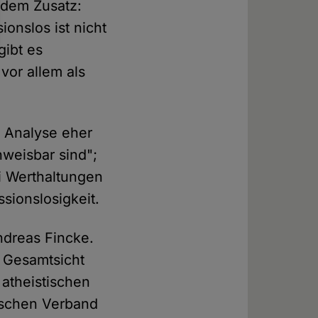
it dem Zusatz:
ionslos ist nicht
gibt es
vor allem als
e Analyse eher
hweisbar sind";
i Werthaltungen
sionslosigkeit.
ndreas Fincke.
r Gesamtsicht
 atheistischen
ischen Verband