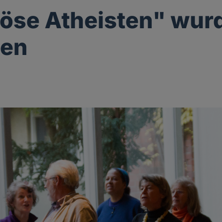
iöse Atheisten" wur
den