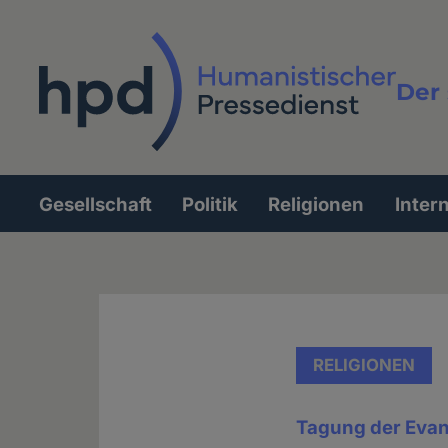
Direkt
zum
Inhalt
Der 
Vollt
Gesellschaft
Politik
Religionen
Inter
Hauptnavigation
RELIGIONEN
Tagung der Eva