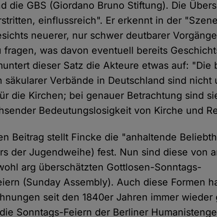
 die GBS (Giordano Bruno Stiftung). Die Übersch
erstritten, einflussreich". Er erkennt in der "Szen
esichts neuerer, nur schwer deutbarer Vorgäng
u fragen, was davon eventuell bereits Geschicht
 muntert dieser Satz die Akteure etwas auf: "Di
n säkularer Verbände in Deutschland sind nicht
für die Kirchen; bei genauer Betrachtung sind si
hsender Bedeutungslosigkeit von Kirche und Rel
n Beitrag stellt Fincke die "anhaltende Beliebth
rs der Jugendweihe) fest. Nun sind diese von a
e wohl arg überschätzten Gottlosen-Sonntags-
iern (Sunday Assembly). Auch diese Formen ha
chnungen seit den 1840er Jahren immer wieder 
 die Sonntags-Feiern der Berliner Humanisten