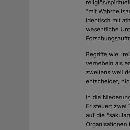
religiös/spiritue
"mit Wahrheitsan
identisch mit at
wesentliche Unt
Forschungsauftr
Begriffe wie "r
vernebeln als en
zweitens weil d
entscheidet, nic
In die Niederun
Er steuert zwei 
auf die "säkula
Organisationen