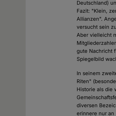
Deutschland) und
Fazit: "Klein, z
Allianzen". Ang
versucht sein z
Aber vielleicht
Mitgliederzahle
gute Nachricht 
Spiegelbild wac
In seinem zweite
Riten" (besonde
Historie als di
Gemeinschaftsfe
diversen Bezei
erinnere nur an