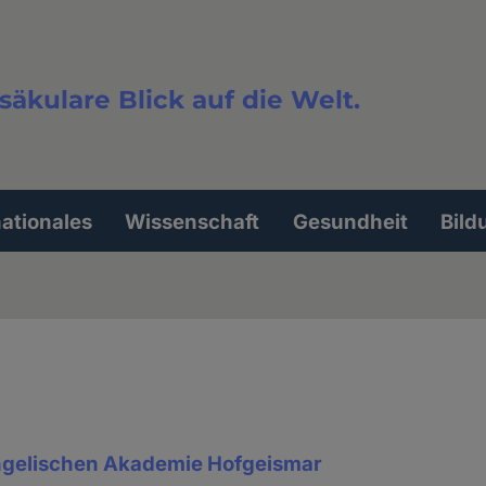
säkulare Blick auf die Welt.
extsuche
nationales
Wissenschaft
Gesundheit
Bild
ngelischen Akademie Hofgeismar