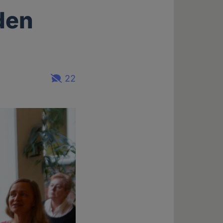
den
22