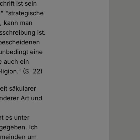
rift ist sein
e" "strategische
e, kann man
sschreibung ist.
e bescheidenen
 unbedingt eine
e auch ein
igion." (S. 22)
eit säkularer
nderer Art und
t es unter
gegeben. Ich
gemeinden um