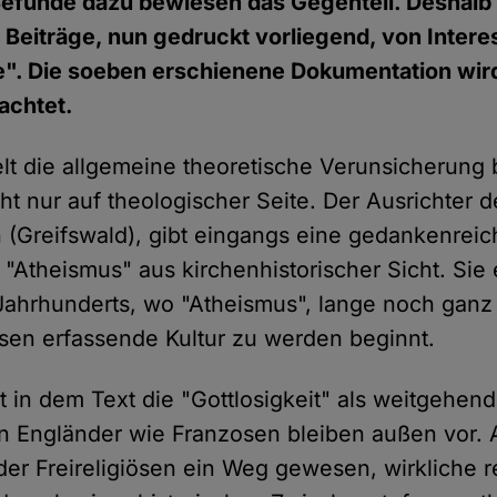
Befunde dazu bewiesen das Gegenteil. Deshalb 
 Beiträge, nun gedruckt vorliegend, von Interes
e". Die soeben erschienene Dokumentation wir
achtet.
lt die allgemeine theoretische Verunsicherun
ht nur auf theologischer Seite. Der Ausrichter 
(Greifswald), gibt eingangs eine gedankenreic
Atheismus" aus kirchenhistorischer Sicht. Sie 
Jahrhunderts, wo "Atheismus", lange noch ganz
sen erfassende Kultur zu werden beginnt.
 in dem Text die "Gottlosigkeit" als weitgehen
 Engländer wie Franzosen bleiben außen vor. 
r Freireligiösen ein Weg gewesen, wirkliche re