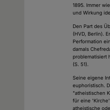
1895. Immer wie
und Wirkung ide
Den Part des Ü
(HVD, Berlin). E
Performation ein
damals Chefred
problematisiert
(S. 51).
Seine eigene In
euphoristisch. D
"atheistischen K
für eine 'Kirch
atheistische od