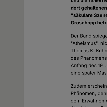
und die realen 
dort gehaltenen
"säkulare Szen
Groschopp betr
Der Band spiege
"Atheismus", nic
Thomas K. Kuhn 
des Phänomens "
Anfang des 19. 
eine später Mas
Zudem erscheint
Phänomen, denn
dem Erwähnen de