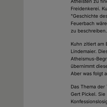
Atheisten zu fin
Freidenkerei. 
"Geschichte de
Feuerbach wäre 
zu beschreiben
Kuhn zitiert am
Lindemaier. Dies
Atheismus-Begrif
übernimmt diese
Aber was folgt 
Das Thema der 
Gert Pickel. Sie
Konfessionslosi