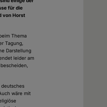
sind einige der
se für die
d von Horst
g beim Thema
der Tagung,
he Darstellung
endet leider am
 bescheiden,
d deutsches
Auch wäre mit
ligiöse