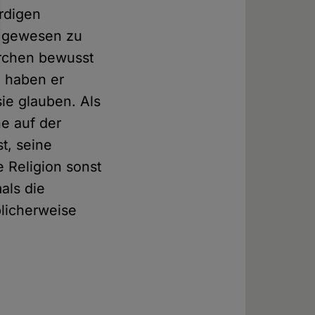
rdigen
t gewesen zu
irchen bewusst
 haben er
ie glauben. Als
he auf der
t, seine
 Religion sonst
als die
blicherweise