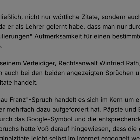
ießlich, nicht nur wörtliche Zitate, sondern a
a er als Lehrer gelernt habe, dass man nur dur
lierungen" Aufmerksamkeit für einen bestimmte
.
einem Verteidiger, Rechtsanwalt Winfried Rath
ch auch bei den beiden angezeigten Sprüchen 
tate handelt.
au Franz"-Spruch handelt es sich im Kern um ei
der mehrfach dazu aufgefordert hat, Päpste und 
urch das Google-Symbol und die entsprechen
pruchs hatte Voß darauf hingewiesen, dass di
inalzitate leicht selbst im Internet ergoogelt 