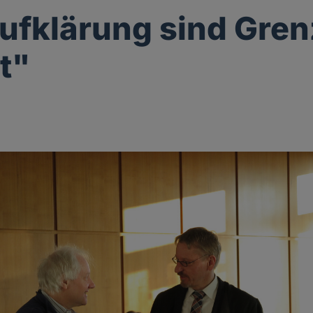
ufklärung sind Gre
t"
g