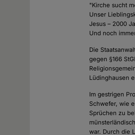
"Kirche sucht m
Unser Lieblingsk
Jesus – 2000 J
Und noch immer
Die Staatsanwa
gegen §166 StG
Religionsgemei
Lüdinghausen er
Im gestrigen Pro
Schwefer, wie e
Sprüchen zu bek
münsterländisc
war. Durch die 