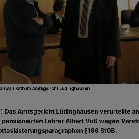
sanwalt Rath im Amtsgericht Lüdinghausen
d)
Das Amtsgericht Lüdinghausen verurteilte a
 pensionierten Lehrer Albert Voß wegen Vers
tteslästerungsparagraphen §166 StGB.