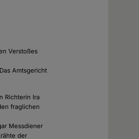
en Verstoßes
Das Amtsgericht
 Richterin Ira
den fraglichen
gar Messdiener
rähte der