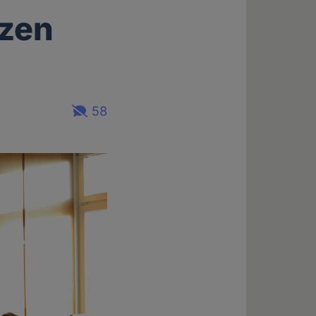
nzen
58