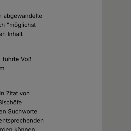
uch abgewandelte
ch "möglichst
n Inhalt
, führte Voß
um
n Zitat von
Bischöfe
den Suchworte
e entsprechenden
werden können.