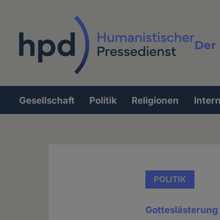
Direkt
zum
Inhalt
Der 
Vollt
Gesellschaft
Politik
Religionen
Inter
Hauptnavigation
POLITIK
Gotteslästerung