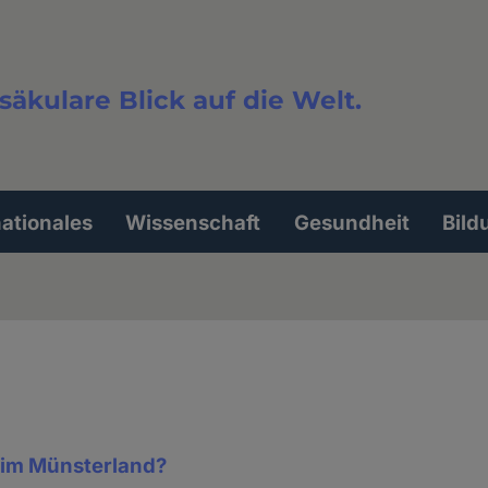
säkulare Blick auf die Welt.
extsuche
nationales
Wissenschaft
Gesundheit
Bild
 im Münsterland?