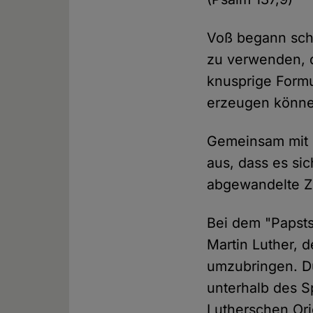
Voß begann schl
zu verwenden, d
knusprige Formu
erzeugen könne
Gemeinsam mit s
aus, dass es si
abgewandelte Zi
Bei dem "Papsts
Martin Luther, 
umzubringen. D
unterhalb des S
Lutherschen Orig