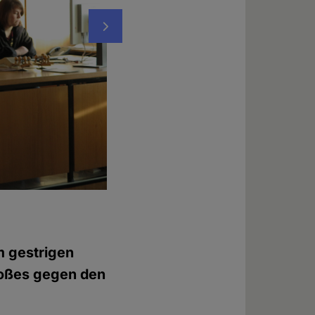
Nächstes
Prozeß gegen Albert Voß im Amtsgericht 
Daniela Wakonigg
m gestrigen
toßes gegen den