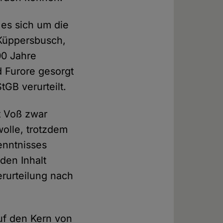
es sich um die
 Küppersbusch,
00 Jahre
d Furore gesorgt
GB verurteilt.
lt Voß zwar
wolle, trotzdem
enntnisses
 den Inhalt
erurteilung nach
auf den Kern von