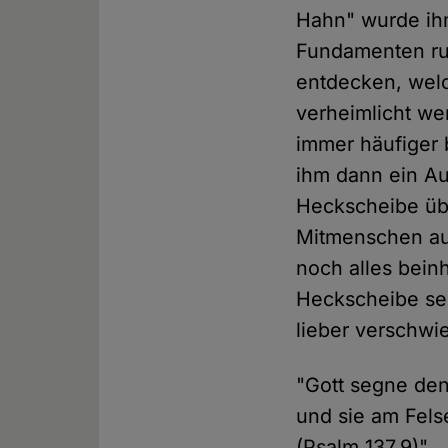
Hahn" wurde ih
Fundamenten ruh
entdecken, welc
verheimlicht w
immer häufiger 
ihm dann ein Au
Heckscheibe übe
Mitmenschen au
noch alles bein
Heckscheibe sei
lieber verschw
"Gott segne den
und sie am Fels
(Psalm 137,9)"