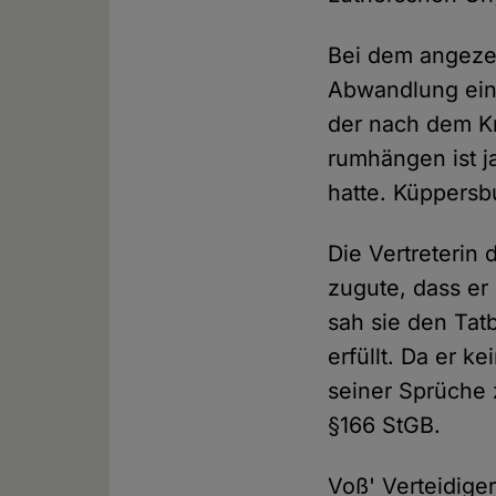
Bei dem angeze
Abwandlung eine
der nach dem Kr
rumhängen ist ja
hatte. Küppersb
Die Vertreterin 
zugute, dass er
sah sie den Tat
erfüllt. Da er k
seiner Sprüche 
§166 StGB.
Voß' Verteidige