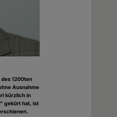
h des 1200ten
e ohne Ausnahme
l kürzlich in
 gekürt hat, ist
 erschienen.