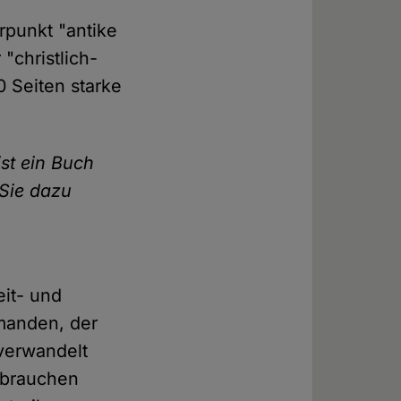
rpunkt "antike
 "christlich-
0 Seiten starke
st ein Buch
Sie dazu
eit- und
manden, der
 verwandelt
 brauchen