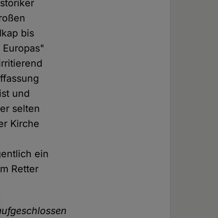
storiker
großen
dkap bis
r Europas"
ritierend
uffassung
ist und
er selten
er Kirche
entlich ein
um Retter
 aufgeschlossen