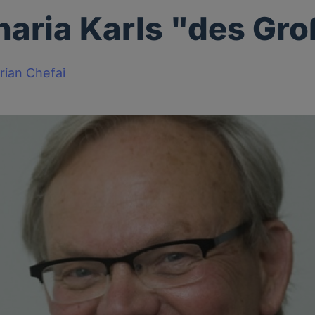
haria Karls "des Gr
rian Chefai