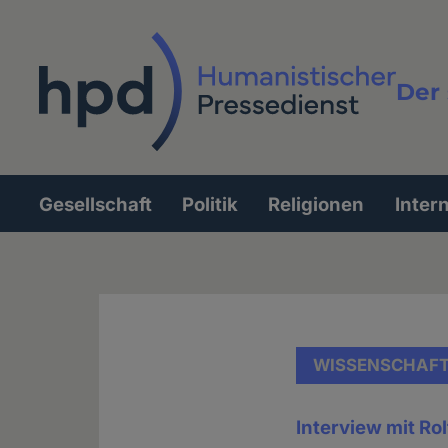
Direkt
zum
Inhalt
Der 
Vollt
Gesellschaft
Politik
Religionen
Inter
Hauptnavigation
WISSENSCHAF
Interview mit Ro