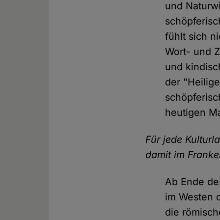
und Naturwi
schöpferisc
fühlt sich n
Wort- und Z
und kindisc
der "Heilig
schöpferisc
heutigen M
Für jede Kulturl
damit im Franke
Ab Ende des
im Westen d
die römisch