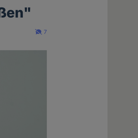
oßen"
7