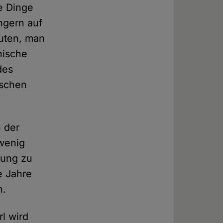
e Dinge
ngern auf
uten, man
nische
des
ischen
n der
 wenig
gung zu
e Jahre
n.
rl wird