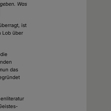
mgeben. Was
überragt, ist
m Lob über
 die
finden
ʾmun das
gegründet
enliteratur
Geistes-