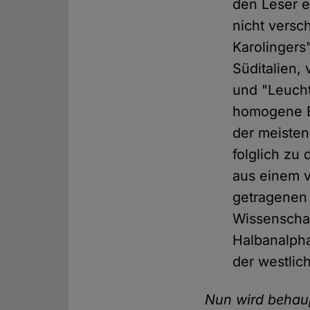
den Leser ei
nicht versc
Karolingers
Süditalien,
und "Leucht
homogene Be
der meisten 
folglich zu
aus einem v
getragenen 
Wissenschaf
Halbanalpha
der westlic
Nun wird behaupt