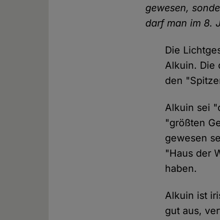
gewesen, sonde
darf man im 8. 
Die Lichtges
Alkuin. Die
den "Spitze
Alkuin sei 
"größten Ge
gewesen sei
"Haus der W
haben.
Alkuin ist i
gut aus, ve