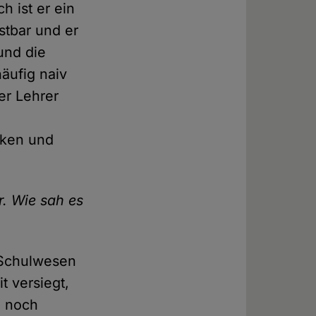
h ist er ein
stbar und er
 und die
häufig naiv
er Lehrer
iken und
r. Wie sah es
 Schulwesen
t versiegt,
m noch