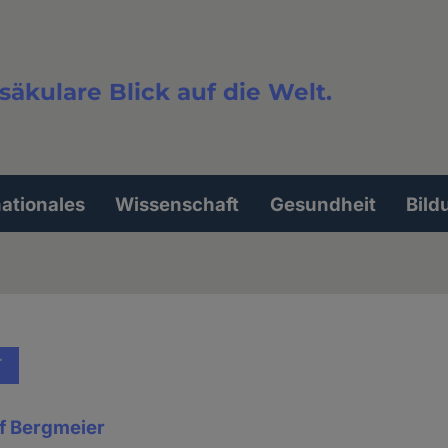
säkulare Blick auf die Welt.
extsuche
nationales
Wissenschaft
Gesundheit
Bild
T
lf Bergmeier