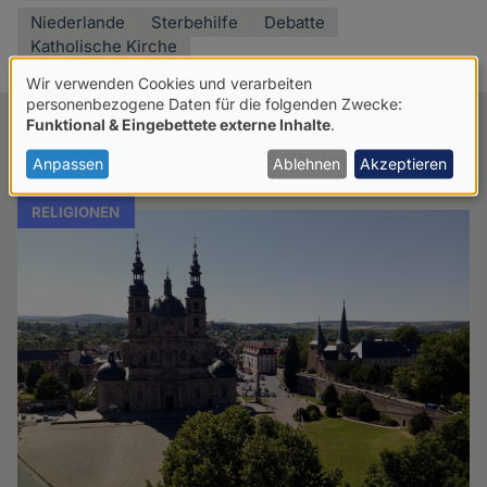
Niederlande
Sterbehilfe
Debatte
Katholische Kirche
Wir verwenden Cookies und verarbeiten
Verwendung
personenbezogene Daten für die folgenden Zwecke:
Funktional & Eingebettete externe Inhalte
.
Verwandte Artikel
von
personenbezogenen
Anpassen
Ablehnen
Akzeptieren
Daten
RELIGIONEN
und
Cookies