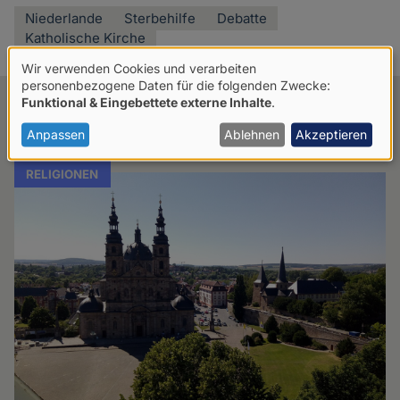
Niederlande
Sterbehilfe
Debatte
Katholische Kirche
Wir verwenden Cookies und verarbeiten
Verwendung
personenbezogene Daten für die folgenden Zwecke:
Funktional & Eingebettete externe Inhalte
.
Verwandte Artikel
von
personenbezogenen
Anpassen
Ablehnen
Akzeptieren
Daten
RELIGIONEN
und
Cookies