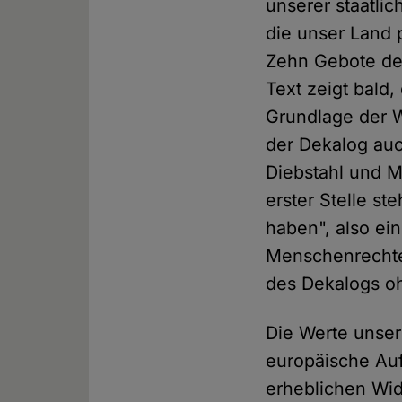
unserer staatlic
die unser Land 
Zehn Gebote der
Text zeigt bald
Grundlage der W
der Dekalog auc
Diebstahl und M
erster Stelle st
haben", also ei
Menschenrechte,
des Dekalogs o
Die Werte unser
europäische Auf
erheblichen Wide