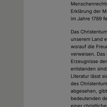
Menschenrechts
Erklärung der 
im Jahre 1789 f
Das Christentum
unserem Land ei
worauf die Freu
verweisen. Das i
Erzeugnisse der
entstanden sind
Literatur lässt
des Christentu
abgesehen, gibt
bedeutenden deu
einer christlic