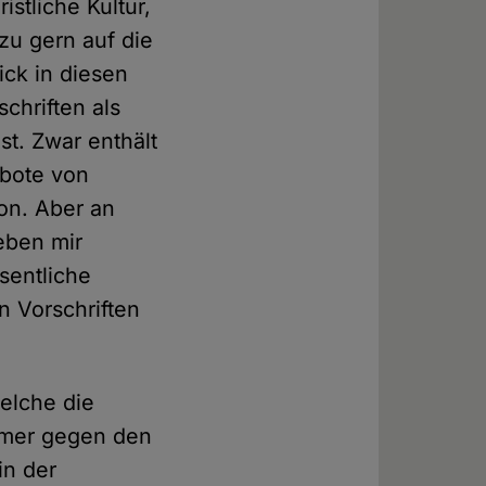
stliche Kultur,
zu gern auf die
ick in diesen
chriften als
st. Zwar enthält
rbote von
on. Aber an
neben mir
sentliche
n Vorschriften
elche die
immer gegen den
in der