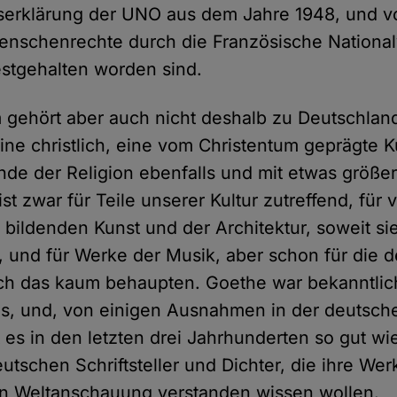
erklärung der UNO aus dem Jahre 1948, und vo
Menschenrechte durch die Französische Nation
estgehalten worden sind.
 gehört aber auch nicht deshalb zu Deutschland,
ne christlich, eine vom Christentum geprägte K
nde der Religion ebenfalls und mit etwas größ
st zwar für Teile unserer Kultur zutreffend, für v
 bildenden Kunst und der Architektur, soweit si
, und für Werke der Musik, aber schon für die 
 sich das kaum behaupten. Goethe war bekanntli
ms, und, von einigen Ausnahmen in der deutsch
 es in den letzten drei Jahrhunderten so gut wi
tschen Schriftsteller und Dichter, die ihre Wer
hen Weltanschauung verstanden wissen wollen.