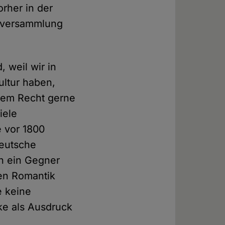
rher in der
alversammlung
 weil wir in
ultur haben,
erem Recht gerne
iele
e vor 1800
deutsche
ch ein Gegner
en Romantik
e keine
ke als Ausdruck