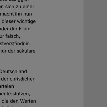
r, sich zu einer
 macht ihn nun
 dieser wichtige
der der Islam
r falsch,
stverständnis
nur der säkulare
 Deutschland
 der christlichen
arteien
mente stützen,
e, die den Werten