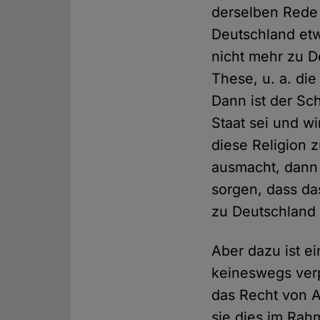
derselben Rede 
Deutschland etw
nicht mehr zu D
These, u. a. die
Dann ist der Sc
Staat sei und wi
diese Religion 
ausmacht, dann 
sorgen, dass da
zu Deutschland
Aber dazu ist ei
keineswegs verpf
das Recht von A
sie dies im Ra