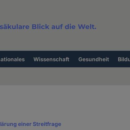
säkulare Blick auf die Welt.
extsuche
nationales
Wissenschaft
Gesundheit
Bild
lärung einer Streitfrage