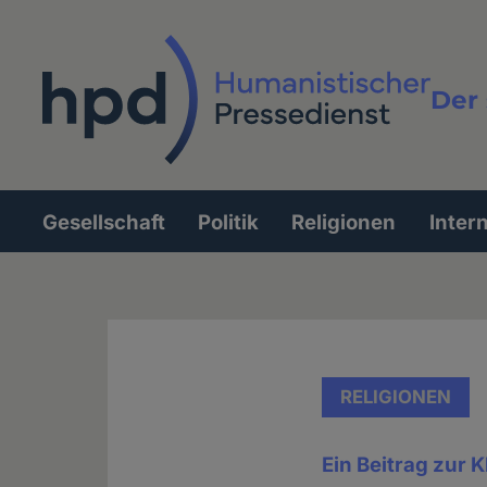
Direkt
zum
Inhalt
Der 
Vollt
Gesellschaft
Politik
Religionen
Inter
Hauptnavigation
RELIGIONEN
Ein Beitrag zur K