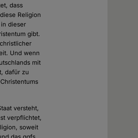
et, dass
diese Religion
in dieser
ristentum gibt.
hristlicher
weit. Und wenn
utschlands mit
, dafür zu
 Christentums
taat versteht,
t verpflichtet,
ligion, soweit
nd das ggfs.