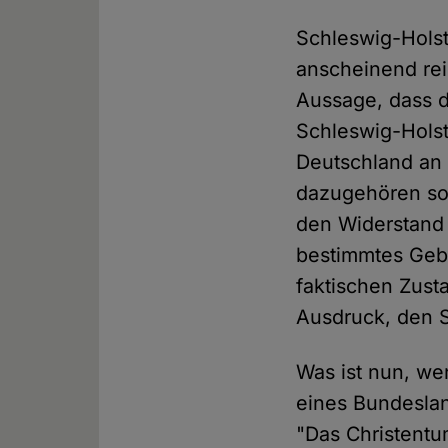
Schleswig-Holst
anscheinend rei
Aussage, dass d
Schleswig-Holst
Deutschland an 
dazugehören sol
den Widerstand
bestimmtes Gebi
faktischen Zust
Ausdruck, den S
Was ist nun, we
eines Bundeslan
"Das Christentum