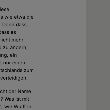
iese
s wie etwa die
t. Denn dass
dass es
nicht mehr
d zu ändern,
ng, ein
t nur einen
utschlands zum
verteidigen.
icht der Name
? Was ist mit
, wie Wulff in