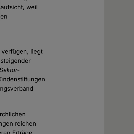
aufsicht, weil
nen
verfügen, liegt
 steigender
-Sektor-
ründenstiftungen
tungsverband
rchlichen
ungen reichen
eren Erträge