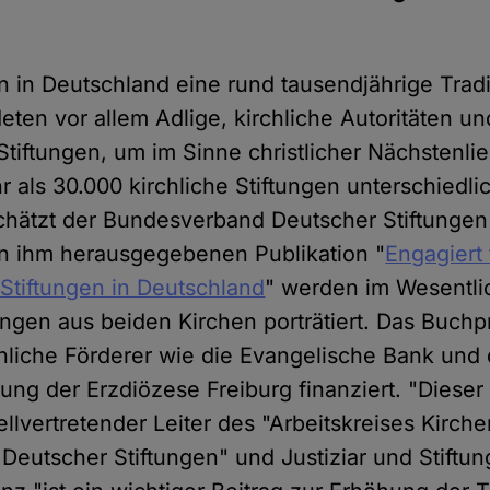
n in Deutschland eine rund tausendjährige Tradi
deten vor allem Adlige, kirchliche Autoritäten u
tiftungen, um im Sinne christlicher Nächstenlie
 als 30.000 kirchliche Stiftungen unterschiedli
hätzt der Bundesverband Deutscher Stiftungen
on ihm herausgegebenen Publikation "
Engagiert 
 Stiftungen in Deutschland
" werden im Wesentli
ungen aus beiden Kirchen porträtiert. Das Buchp
hliche Förderer wie die Evangelische Bank und 
tung der Erzdiözese Freiburg finanziert. "Dieser
ellvertretender Leiter des "Arbeitskreises Kirch
eutscher Stiftungen" und Justiziar und Stiftun