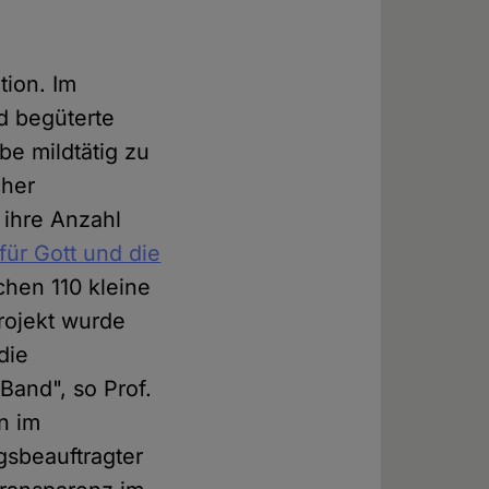
tion. Im
nd begüterte
be mildtätig zu
cher
 ihre Anzahl
für Gott und die
chen 110 kleine
rojekt wurde
die
 Band", so Prof.
en im
gsbeauftragter