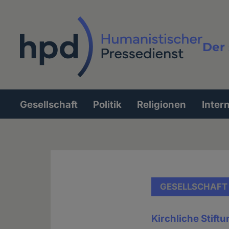
Direkt
zum
Inhalt
Der 
Vollt
Gesellschaft
Politik
Religionen
Inter
Hauptnavigation
GESELLSCHAFT
Kirchliche Stift