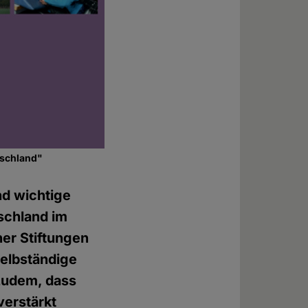
utschland"
nd wichtige
tschland im
er Stiftungen
selbständige
 zudem, dass
verstärkt