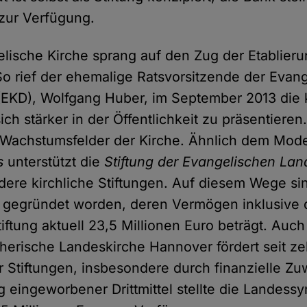
 zur Verfügung.
lische Kirche sprang auf den Zug der Etablierun
 So rief der ehemalige Ratsvorsitzende der Evan
(EKD), Wolfgang Huber, im September 2013 die 
sich stärker in der Öffentlichkeit zu präsentieren
 Wachstumsfelder der Kirche. Ähnlich dem Mode
s
unterstützt die
Stiftung der Evangelischen Lan
ere kirchliche Stiftungen. Auf diesem Wege sin
 gegründet worden, deren Vermögen inklusive 
ftung aktuell 23,5 Millionen Euro beträgt. Auch
herische Landeskirche Hannover fördert seit z
r Stiftungen, insbesondere durch finanzielle Z
g eingeworbener Drittmittel stellte die Landess