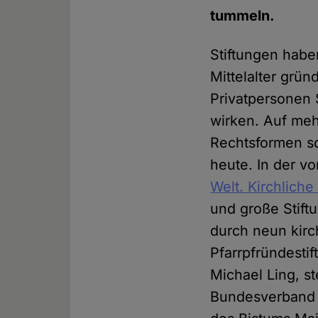
tummeln.
Stiftungen habe
Mittelalter grün
Privatpersonen S
wirken. Auf mehr
Rechtsformen sc
heute. In der v
Welt. Kirchliche
und große Stift
durch neun kirc
Pfarrpfründestif
Michael Ling, st
Bundesverband D