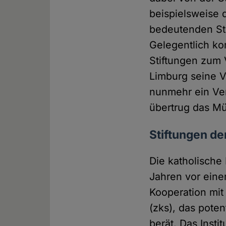
beispielsweise d
bedeutenden St
Gelegentlich ko
Stiftungen zum 
Limburg seine V
nunmehr ein Ver
übertrug das Mü
Stiftungen de
Die katholische 
Jahren vor eine
Kooperation mi
(zks), das poten
berät. Das Instit