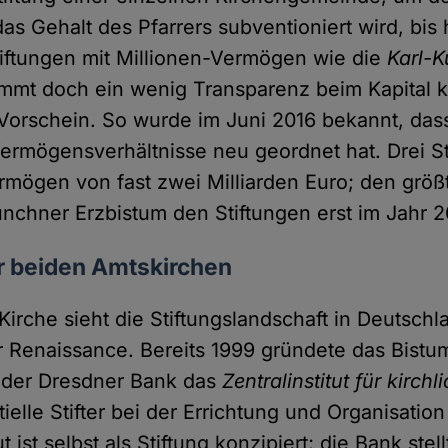
as Gehalt des Pfarrers subventioniert wird, bis 
iftungen mit Millionen-Vermögen wie die
Karl-K
mmt doch ein wenig Transparenz beim Kapital ki
Vorschein. So wurde im Juni 2016 bekannt, das
ermögensverhältnisse neu geordnet hat. Drei St
mögen von fast zwei Milliarden Euro; den größ
nchner Erzbistum den Stiftungen erst im Jahr 2
r beiden Amtskirchen
Kirche sieht die Stiftungslandschaft in Deutschl
r Renaissance. Bereits 1999 gründete das Bistu
t der Dresdner Bank das
Zentralinstitut für kirch
tielle Stifter bei der Errichtung und Organisatio
ut ist selbst als Stiftung konzipiert; die Bank ste