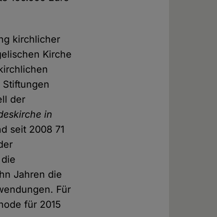
g kirchlicher
gelischen Kirche
kirchlichen
. Stiftungen
ll der
deskirche in
d seit 2008 71
der
 die
ehn Jahren die
uwendungen. Für
ynode für 2015