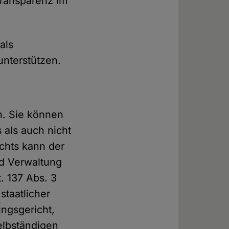
Transparenz im
als
unterstützen.
n. Sie können
 als auch nicht
echts kann der
d Verwaltung
. 137 Abs. 3
taatlicher
ngsgericht,
elbständigen