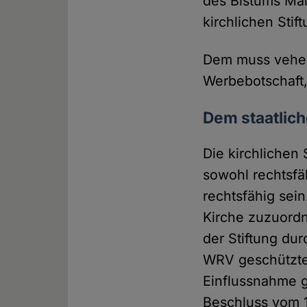
des Bistums Mai
kirchlichen Sti
Dem muss veheme
Werbebotschaft,
Dem staatlic
Die kirchlichen
sowohl rechtsfä
rechtsfähig sein
Kirche zuzuord
der Stiftung dur
WRV geschützten
Einflussnahme g
Beschluss vom 1