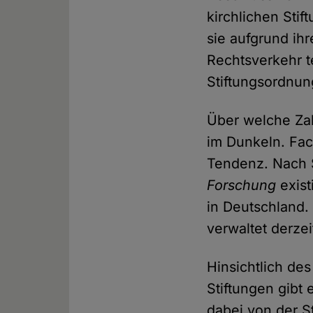
kirchlichen Stif
sie aufgrund ih
Rechtsverkehr t
Stiftungsordnun
Über welche Zah
im Dunkeln. Fac
Tendenz. Nach
Forschung
exist
in Deutschland.
verwaltet derzei
Hinsichtlich de
Stiftungen gibt
dabei von der S