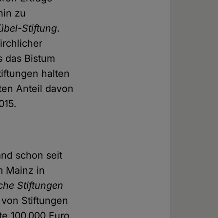
hin zu
übel-Stiftung
.
rchlicher
s das Bistum
iftungen halten
ten Anteil davon
015.
and schon seit
m Mainz in
liche Stiftungen
n von Stiftungen
llte 100.000 Euro