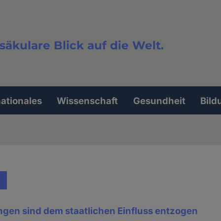
säkulare Blick auf die Welt.
extsuche
nationales
Wissenschaft
Gesundheit
Bild
ungen sind dem staatlichen Einfluss entzogen