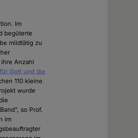
tion. Im
nd begüterte
be mildtätig zu
cher
 ihre Anzahl
für Gott und die
chen 110 kleine
rojekt wurde
die
 Band", so Prof.
en im
gsbeauftragter