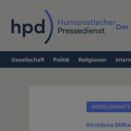
Direkt
zum
Inhalt
Der 
Vollt
Gesellschaft
Politik
Religionen
Inter
Hauptnavigation
GESELLSCHAFT
Kirchliche Stift