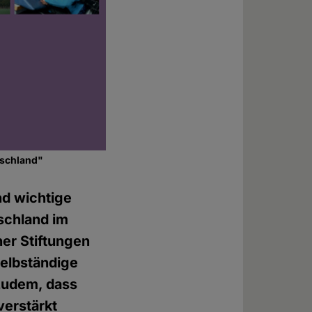
utschland"
nd wichtige
tschland im
er Stiftungen
selbständige
 zudem, dass
verstärkt