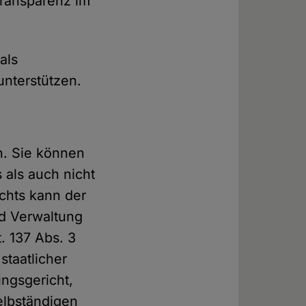
Transparenz im
als
unterstützen.
n. Sie können
 als auch nicht
echts kann der
d Verwaltung
. 137 Abs. 3
taatlicher
ngsgericht,
elbständigen