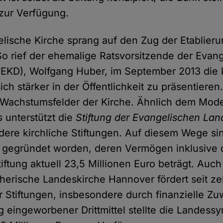
 zur Verfügung.
lische Kirche sprang auf den Zug der Etablierun
 So rief der ehemalige Ratsvorsitzende der Evan
(EKD), Wolfgang Huber, im September 2013 die 
sich stärker in der Öffentlichkeit zu präsentieren
 Wachstumsfelder der Kirche. Ähnlich dem Mode
s
unterstützt die
Stiftung der Evangelischen Lan
ere kirchliche Stiftungen. Auf diesem Wege sin
 gegründet worden, deren Vermögen inklusive 
ftung aktuell 23,5 Millionen Euro beträgt. Auch
herische Landeskirche Hannover fördert seit z
r Stiftungen, insbesondere durch finanzielle Z
g eingeworbener Drittmittel stellte die Landess