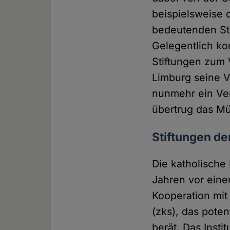
beispielsweise d
bedeutenden St
Gelegentlich ko
Stiftungen zum 
Limburg seine V
nunmehr ein Ver
übertrug das Mü
Stiftungen de
Die katholische 
Jahren vor eine
Kooperation mi
(zks), das poten
berät. Das Instit