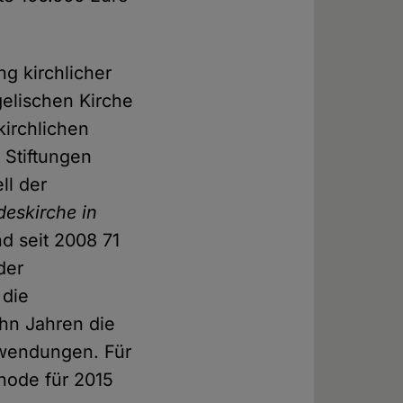
g kirchlicher
gelischen Kirche
kirchlichen
. Stiftungen
ll der
deskirche in
d seit 2008 71
der
 die
ehn Jahren die
uwendungen. Für
ynode für 2015