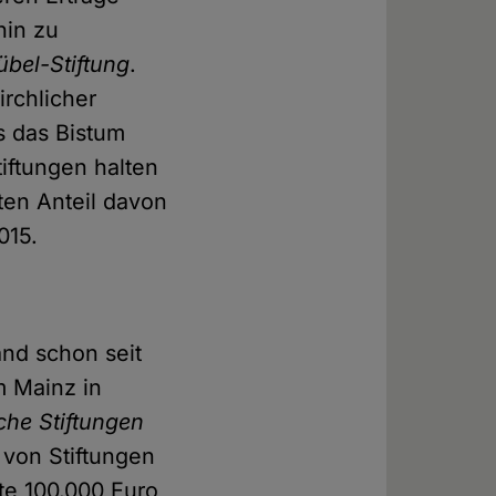
hin zu
übel-Stiftung
.
rchlicher
s das Bistum
iftungen halten
ten Anteil davon
015.
and schon seit
m Mainz in
liche Stiftungen
n von Stiftungen
llte 100.000 Euro