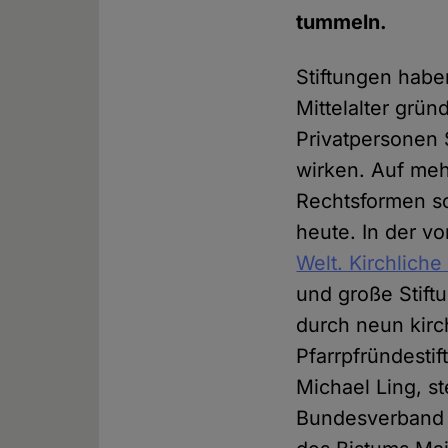
tummeln.
Stiftungen habe
Mittelalter grün
Privatpersonen S
wirken. Auf mehr
Rechtsformen sc
heute. In der v
Welt. Kirchliche
und große Stift
durch neun kirc
Pfarrpfründestif
Michael Ling, st
Bundesverband D