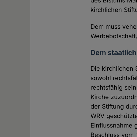
des Bistums Mai
kirchlichen Sti
Dem muss veheme
Werbebotschaft,
Dem staatlic
Die kirchlichen
sowohl rechtsfä
rechtsfähig sein
Kirche zuzuord
der Stiftung dur
WRV geschützten
Einflussnahme g
Beschluss vom 1