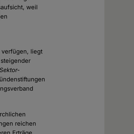
aufsicht, weil
nen
verfügen, liegt
 steigender
-Sektor-
ründenstiftungen
tungsverband
rchlichen
ungen reichen
eren Erträge