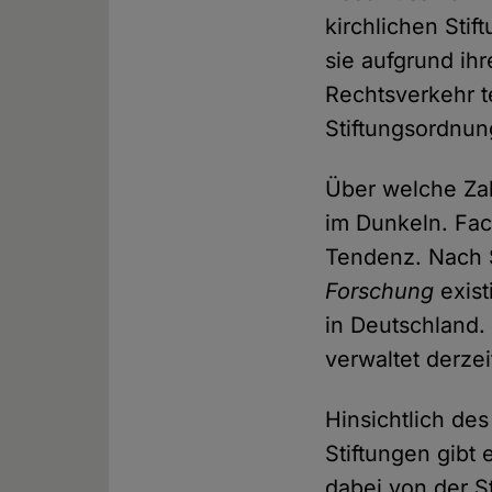
kirchlichen Stif
sie aufgrund ih
Rechtsverkehr t
Stiftungsordnun
Über welche Zah
im Dunkeln. Fac
Tendenz. Nach
Forschung
exist
in Deutschland.
verwaltet derzei
Hinsichtlich de
Stiftungen gibt
dabei von der S