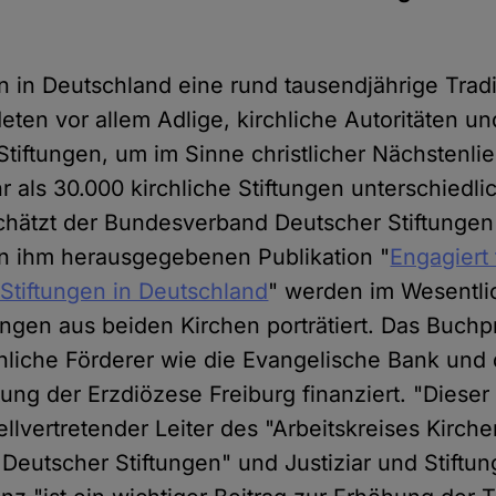
n in Deutschland eine rund tausendjährige Tradi
deten vor allem Adlige, kirchliche Autoritäten u
tiftungen, um im Sinne christlicher Nächstenlie
 als 30.000 kirchliche Stiftungen unterschiedli
hätzt der Bundesverband Deutscher Stiftungen
on ihm herausgegebenen Publikation "
Engagiert 
 Stiftungen in Deutschland
" werden im Wesentli
ungen aus beiden Kirchen porträtiert. Das Buchp
hliche Förderer wie die Evangelische Bank und 
tung der Erzdiözese Freiburg finanziert. "Dieser
ellvertretender Leiter des "Arbeitskreises Kirch
eutscher Stiftungen" und Justiziar und Stiftun